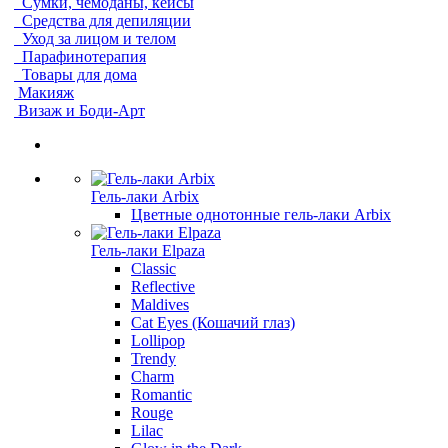
Сумки, чемоданы, кейсы
Средства для депиляции
Уход за лицом и телом
Парафинотерапия
Товары для дома
Макияж
Визаж и Боди-Арт
Гель-лаки Arbix
Цветные однотонные гель-лаки Arbix
Гель-лаки Elpaza
Classic
Reflective
Maldives
Cat Eyes (Кошачий глаз)
Lollipop
Trendy
Charm
Romantic
Rouge
Lilac