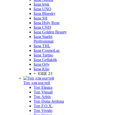
База Irisk
База UNO
База Bluesky
База SH
База Holy Rose
База CND
База Golden Beauty
База Starlet
Professional
База THL
База CosmoLac
База Tartiso
База Gellaktik
База Orly
База Klio
+ ЕЩЕ 23
Топ для ногтей
Топ Elpaza
Топ Vinsall
Топ Arbix
Топ Dona Jerdona
Топ F.O.X.
Топ Vivido