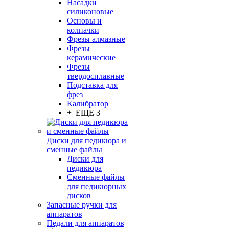
Насадки
силиконовые
Основы и
колпачки
Фрезы алмазные
Фрезы
керамические
Фрезы
твердосплавные
Подставка для
фрез
Калибратор
+ ЕЩЕ 3
Диски для педикюра и
сменные файлы
Диски для
педикюра
Сменные файлы
для педикюрных
дисков
Запасные ручки для
аппаратов
Педали для аппаратов