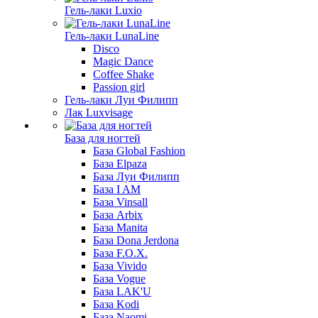
Гель-лаки Luxio
Гель-лаки LunaLine
Disco
Magic Dance
Coffee Shake
Passion girl
Гель-лаки Луи Филипп
Лак Luxvisage
База для ногтей
База Global Fashion
База Elpaza
База Луи Филипп
База I AM
База Vinsall
База Arbix
База Manita
База Dona Jerdona
База F.O.X.
База Vivido
База Vogue
База LAK'U
База Kodi
База Naomi