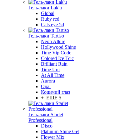
Гель-лаки Lak'u
Global
Ruby red
Cats eye 5d
Гель-лаки Tartiso
Neon Allure
Hollywood Shine
Time Vip Code
Colored Ice Tcic
Brilliant Rain
Time Uni
At All Time
Aurora
Opal
Кошачий глаз
+ ЕЩЕ 5
Гель-лаки Starlet
Professional
Disco
Platinum Shine Gel
Flower Mix