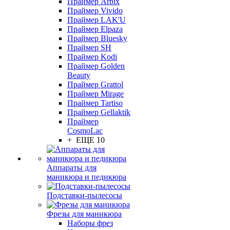
Праймер Arbix
Праймер Vivido
Праймер LAK'U
Праймер Elpaza
Праймер Bluesky
Праймер SH
Праймер Kodi
Праймер Golden
Beauty
Праймер Grattol
Праймер Mirage
Праймер Tartiso
Праймер Gellaktik
Праймер
CosmoLac
+ ЕЩЕ 10
Аппараты для
маникюра и педикюра
Подставки-пылесосы
Фрезы для маникюра
Наборы фрез