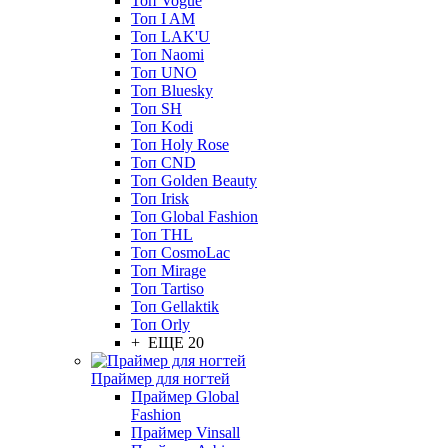
Топ Vogue
Топ I AM
Топ LAK'U
Топ Naomi
Топ UNO
Топ Bluesky
Топ SH
Топ Kodi
Топ Holy Rose
Топ CND
Топ Golden Beauty
Топ Irisk
Топ Global Fashion
Топ THL
Топ CosmoLac
Топ Mirage
Топ Tartiso
Топ Gellaktik
Топ Orly
+ ЕЩЕ 20
Праймер для ногтей
Праймер Global
Fashion
Праймер Vinsall