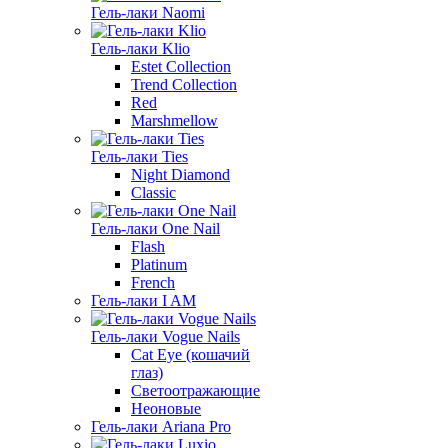
Гель-лаки Naomi
Гель-лаки Klio
Estet Collection
Trend Collection
Red
Marshmellow
Гель-лаки Ties
Night Diamond
Classic
Гель-лаки One Nail
Flash
Platinum
French
Гель-лаки I AM
Гель-лаки Vogue Nails
Cat Eye (кошачий
глаз)
Светоотражающие
Неоновые
Гель-лаки Ariana Pro