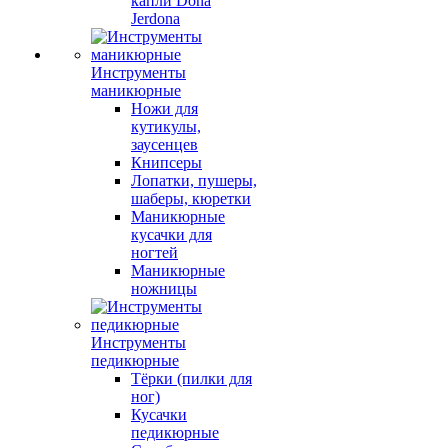
капли Dona
Jerdona
Инструменты
маникюрные
Ножи для
кутикулы,
заусенцев
Книпсеры
Лопатки, пушеры,
шаберы, кюретки
Маникюрные
кусачки для
ногтей
Маникюрные
ножницы
Инструменты
педикюрные
Тёрки (пилки для
ног)
Кусачки
педикюрные