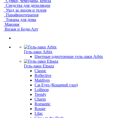
Сумки, чемоданы, кейсы
Средства для депиляции
Уход за лицом и телом
Парафинотерапия
Товары для дома
Макияж
Визаж и Боди-Арт
Гель-лаки Arbix
Цветные однотонные гель-лаки Arbix
Гель-лаки Elpaza
Classic
Reflective
Maldives
Cat Eyes (Кошачий глаз)
Lollipop
Trendy
Charm
Romantic
Rouge
Lilac