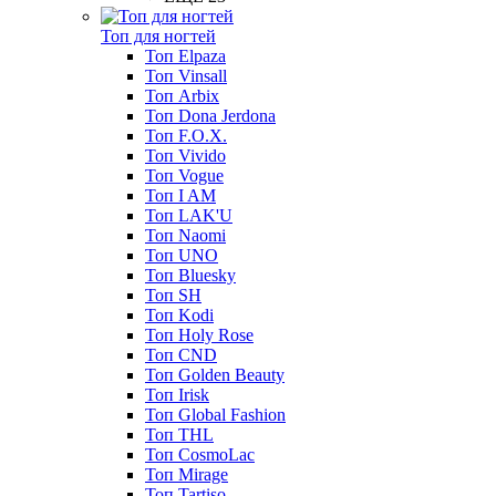
Топ для ногтей
Топ Elpaza
Топ Vinsall
Топ Arbix
Топ Dona Jerdona
Топ F.O.X.
Топ Vivido
Топ Vogue
Топ I AM
Топ LAK'U
Топ Naomi
Топ UNO
Топ Bluesky
Топ SH
Топ Kodi
Топ Holy Rose
Топ CND
Топ Golden Beauty
Топ Irisk
Топ Global Fashion
Топ THL
Топ CosmoLac
Топ Mirage
Топ Tartiso