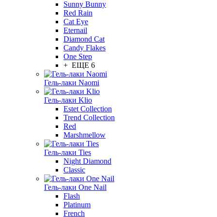
Sunny Bunny
Red Rain
Cat Eye
Eternail
Diamond Cat
Candy Flakes
One Step
+ ЕЩЕ 6
Гель-лаки Naomi
Гель-лаки Klio
Estet Collection
Trend Collection
Red
Marshmellow
Гель-лаки Ties
Night Diamond
Classic
Гель-лаки One Nail
Flash
Platinum
French