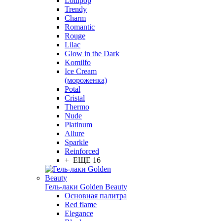
Lollipop
Trendy
Charm
Romantic
Rouge
Lilac
Glow in the Dark
Komilfo
Ice Cream
(мороженка)
Potal
Cristal
Thermo
Nude
Platinum
Allure
Sparkle
Reinforced
+ ЕЩЕ 16
Гель-лаки Golden Beauty
Основная палитра
Red flame
Elegance