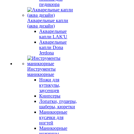
педикюра
Акварельные капли
(аква дизайн)
Акварельные
капли LAK'U
Акварельные
капли Dona
Jerdona
Инструменты
маникюрные
Ножи для
кутикулы,
заусенцев
Книпсеры
Лопатки, пушеры,
шаберы, кюретки
Маникюрные
кусачки для
ногтей
Маникюрные
ножницы