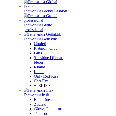
Гель-лаки Global Fashion
Гель-лаки Grattol
professional
Гель-лаки Gellaktik
Confeti
Platinum Club
Bliss
Sunshine Dj Pearl
Neon
Rimini
Lunar
Only Red Kiss
Cats Eye
+ ЕЩЕ 3
Гель-лаки Irisk
Elite Line
Zodiak
Glossy Platinum
Thermo