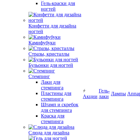
Гель-краски для
ногтей
Конфетти для дизайна
ногтей
Камифубуки
Стразы, кристаллы
Бульонки для ногтей
Стемпинг
Лаки для
стемпинга
Гель-
Пластины для
Лампы
Аппа
Акции
лаки
стемпинга
Штамп и скребок
для стемпинга
Краска для
стемпинга
Слюда для дизайна