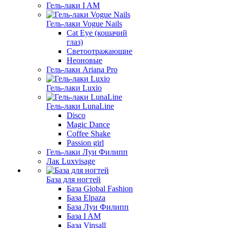
Гель-лаки I AM
Гель-лаки Vogue Nails
Cat Eye (кошачий
глаз)
Светоотражающие
Неоновые
Гель-лаки Ariana Pro
Гель-лаки Luxio
Гель-лаки LunaLine
Disco
Magic Dance
Coffee Shake
Passion girl
Гель-лаки Луи Филипп
Лак Luxvisage
База для ногтей
База Global Fashion
База Elpaza
База Луи Филипп
База I AM
База Vinsall