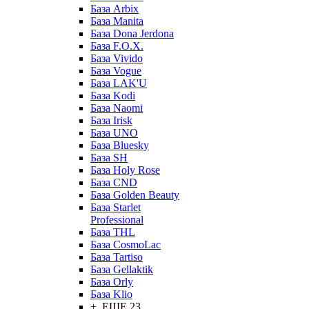
База Arbix
База Manita
База Dona Jerdona
База F.O.X.
База Vivido
База Vogue
База LAK'U
База Kodi
База Naomi
База Irisk
База UNO
База Bluesky
База SH
База Holy Rose
База CND
База Golden Beauty
База Starlet
Professional
База THL
База CosmoLac
База Tartiso
База Gellaktik
База Orly
База Klio
+ ЕЩЕ 23