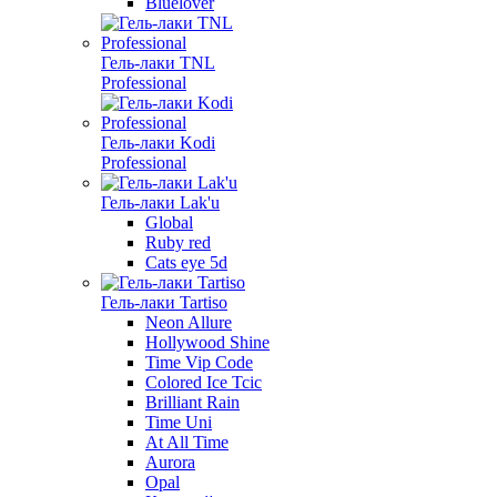
Bluelover
Гель-лаки TNL
Professional
Гель-лаки Kodi
Professional
Гель-лаки Lak'u
Global
Ruby red
Cats eye 5d
Гель-лаки Tartiso
Neon Allure
Hollywood Shine
Time Vip Code
Colored Ice Tcic
Brilliant Rain
Time Uni
At All Time
Aurora
Opal