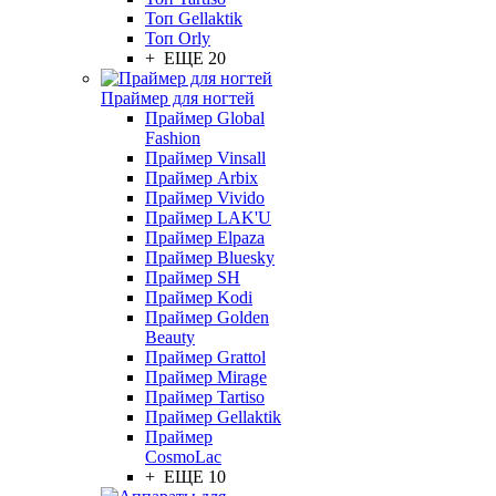
Топ Gellaktik
Топ Orly
+ ЕЩЕ 20
Праймер для ногтей
Праймер Global
Fashion
Праймер Vinsall
Праймер Arbix
Праймер Vivido
Праймер LAK'U
Праймер Elpaza
Праймер Bluesky
Праймер SH
Праймер Kodi
Праймер Golden
Beauty
Праймер Grattol
Праймер Mirage
Праймер Tartiso
Праймер Gellaktik
Праймер
CosmoLac
+ ЕЩЕ 10