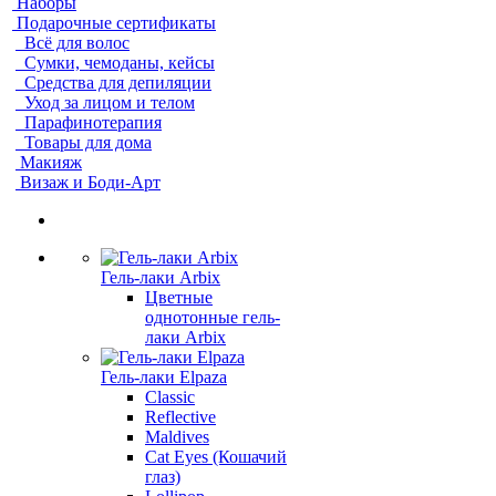
Наборы
Подарочные сертификаты
Всё для волос
Сумки, чемоданы, кейсы
Средства для депиляции
Уход за лицом и телом
Парафинотерапия
Товары для дома
Макияж
Визаж и Боди-Арт
Гель-лаки Arbix
Цветные
однотонные гель-
лаки Arbix
Гель-лаки Elpaza
Classic
Reflective
Maldives
Cat Eyes (Кошачий
глаз)