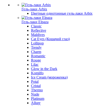
Гель-лаки Arbix
Цветные однотонные гель-лаки Arbix
Гель-лаки Elpaza
Classic
Reflective
Maldives
Cat Eyes (Кошачий глаз)
Lollipop
Trendy
Charm
Romantic
Rouge
Lilac
Glow in the Dark
Komilfo
Ice Cream (мороженка)
Potal
Cristal
Thermo
Nude
Platinum
Allure