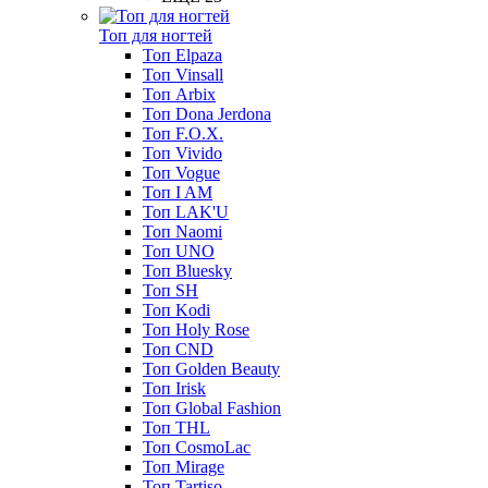
Топ для ногтей
Топ Elpaza
Топ Vinsall
Топ Arbix
Топ Dona Jerdona
Топ F.O.X.
Топ Vivido
Топ Vogue
Топ I AM
Топ LAK'U
Топ Naomi
Топ UNO
Топ Bluesky
Топ SH
Топ Kodi
Топ Holy Rose
Топ CND
Топ Golden Beauty
Топ Irisk
Топ Global Fashion
Топ THL
Топ CosmoLac
Топ Mirage
Топ Tartiso