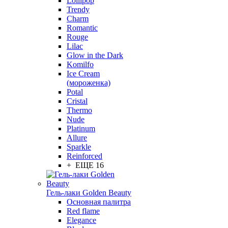
Lollipop
Trendy
Charm
Romantic
Rouge
Lilac
Glow in the Dark
Komilfo
Ice Cream
(мороженка)
Potal
Cristal
Thermo
Nude
Platinum
Allure
Sparkle
Reinforced
+ ЕЩЕ 16
Гель-лаки Golden Beauty
Основная палитра
Red flame
Elegance