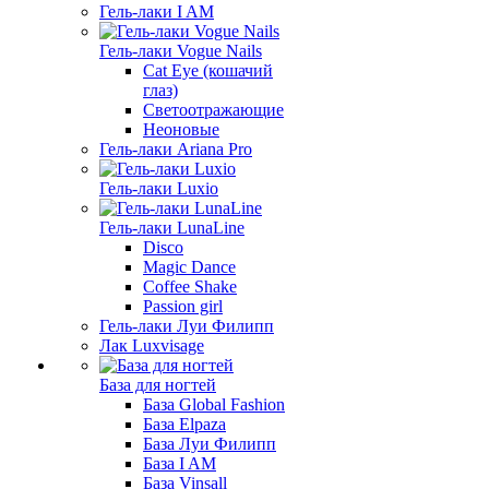
Гель-лаки I AM
Гель-лаки Vogue Nails
Cat Eye (кошачий
глаз)
Светоотражающие
Неоновые
Гель-лаки Ariana Pro
Гель-лаки Luxio
Гель-лаки LunaLine
Disco
Magic Dance
Coffee Shake
Passion girl
Гель-лаки Луи Филипп
Лак Luxvisage
База для ногтей
База Global Fashion
База Elpaza
База Луи Филипп
База I AM
База Vinsall