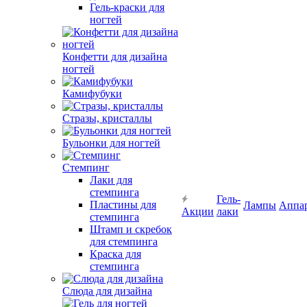
Гель-краски для
ногтей
Конфетти для дизайна
ногтей
Камифубуки
Стразы, кристаллы
Бульонки для ногтей
Стемпинг
Лаки для
стемпинга
Гель-
Пластины для
Лампы
Аппа
Акции
лаки
стемпинга
Штамп и скребок
для стемпинга
Краска для
стемпинга
Слюда для дизайна