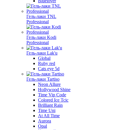
Bluelover
Гель-лаки TNL
Professional
Гель-лаки Kodi
Professional
Гель-лаки Lak'u
Global
Ruby red
Cats eye 5d
Гель-лаки Tartiso
Neon Allure
Hollywood Shine
Time Vip Code
Colored Ice Tcic
Brilliant Rain
Time Uni
At All Time
Aurora
Opal