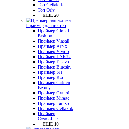
Топ Gellaktik
Топ Orly
+ ЕЩЕ 20
Праймер для ногтей
Праймер Global
Fashion
Праймер Vinsall
Праймер Arbix
Праймер Vivido
Праймер LAK'U
Праймер Elpaza
Праймер Bluesky
Праймер SH
Праймер Kodi
Праймер Golden
Beauty
Праймер Grattol
Праймер Mirage
Праймер Tartiso
Праймер Gellaktik
Праймер
CosmoLac
+ ЕЩЕ 10