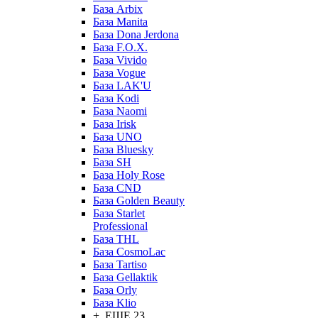
База Arbix
База Manita
База Dona Jerdona
База F.O.X.
База Vivido
База Vogue
База LAK'U
База Kodi
База Naomi
База Irisk
База UNO
База Bluesky
База SH
База Holy Rose
База CND
База Golden Beauty
База Starlet
Professional
База THL
База CosmoLac
База Tartiso
База Gellaktik
База Orly
База Klio
+ ЕЩЕ 23