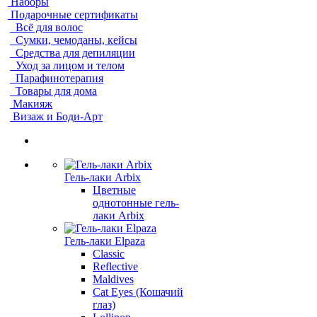
Наборы
Подарочные сертификаты
Всё для волос
Сумки, чемоданы, кейсы
Средства для депиляции
Уход за лицом и телом
Парафинотерапия
Товары для дома
Макияж
Визаж и Боди-Арт
Гель-лаки Arbix
Цветные
однотонные гель-
лаки Arbix
Гель-лаки Elpaza
Classic
Reflective
Maldives
Cat Eyes (Кошачий
глаз)