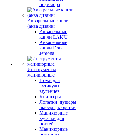
педикюра
Акварельные капли
(аква дизайн)
Акварельные
капли LAK'U
Акварельные
капли Dona
Jerdona
Инструменты
маникюрные
Ножи для
кутикулы,
заусенцев
Книпсеры
Лопатки, пушеры,
шаберы, кюретки
Маникюрные
кусачки для
ногтей
Маникюрные
ножницы