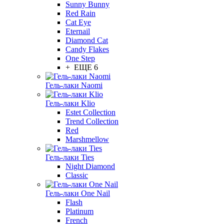
Sunny Bunny
Red Rain
Cat Eye
Eternail
Diamond Cat
Candy Flakes
One Step
+ ЕЩЕ 6
Гель-лаки Naomi
Гель-лаки Klio
Estet Collection
Trend Collection
Red
Marshmellow
Гель-лаки Ties
Night Diamond
Classic
Гель-лаки One Nail
Flash
Platinum
French