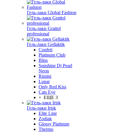
Гель-лаки Global Fashion
Гель-лаки Grattol
professional
Гель-лаки Gellaktik
Confeti
Platinum Club
Bliss
Sunshine Dj Pearl
Neon
Rimini
Lunar
Only Red Kiss
Cats Eye
+ ЕЩЕ 3
Гель-лаки Irisk
Elite Line
Zodiak
Glossy Platinum
Thermo