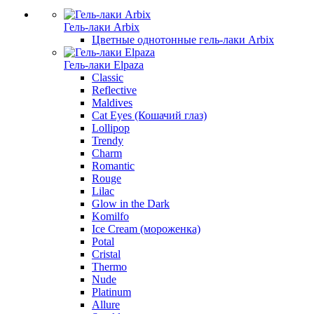
Гель-лаки Arbix
Цветные однотонные гель-лаки Arbix
Гель-лаки Elpaza
Classic
Reflective
Maldives
Cat Eyes (Кошачий глаз)
Lollipop
Trendy
Charm
Romantic
Rouge
Lilac
Glow in the Dark
Komilfo
Ice Cream (мороженка)
Potal
Cristal
Thermo
Nude
Platinum
Allure