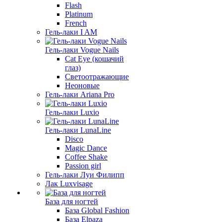
Flash
Platinum
French
Гель-лаки I AM
Гель-лаки Vogue Nails
Cat Eye (кошачий
глаз)
Светоотражающие
Неоновые
Гель-лаки Ariana Pro
Гель-лаки Luxio
Гель-лаки LunaLine
Disco
Magic Dance
Coffee Shake
Passion girl
Гель-лаки Луи Филипп
Лак Luxvisage
База для ногтей
База Global Fashion
База Elpaza