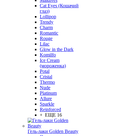
Maldives
Cat Eyes (Кошачий
глаз)
Lollipop
Trendy
Charm
Romantic
Rouge
Lilac
Glow in the Dark
Komilfo
Ice Cream
(мороженка)
Potal
Cristal
Thermo
Nude
Platinum
Allure
Sparkle
Reinforced
+ ЕЩЕ 16
Гель-лаки Golden Beauty