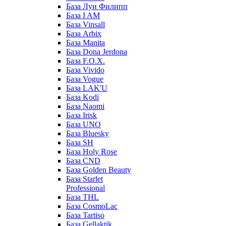
База Луи Филипп
База I AM
База Vinsall
База Arbix
База Manita
База Dona Jerdona
База F.O.X.
База Vivido
База Vogue
База LAK'U
База Kodi
База Naomi
База Irisk
База UNO
База Bluesky
База SH
База Holy Rose
База CND
База Golden Beauty
База Starlet
Professional
База THL
База CosmoLac
База Tartiso
База Gellaktik