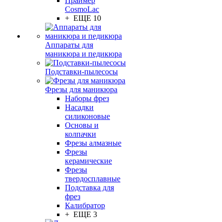
Праймер
CosmoLac
+ ЕЩЕ 10
Аппараты для
маникюра и педикюра
Подставки-пылесосы
Фрезы для маникюра
Наборы фрез
Насадки
силиконовые
Основы и
колпачки
Фрезы алмазные
Фрезы
керамические
Фрезы
твердосплавные
Подставка для
фрез
Калибратор
+ ЕЩЕ 3