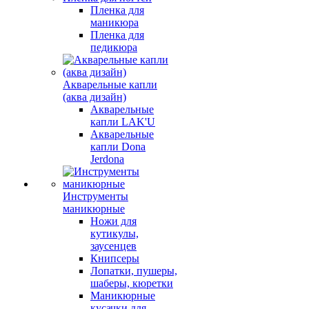
Пленка для
маникюра
Пленка для
педикюра
Акварельные капли
(аква дизайн)
Акварельные
капли LAK'U
Акварельные
капли Dona
Jerdona
Инструменты
маникюрные
Ножи для
кутикулы,
заусенцев
Книпсеры
Лопатки, пушеры,
шаберы, кюретки
Маникюрные
кусачки для