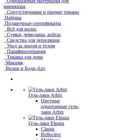
Одноразовые материалы для
маникюра
Сопутствующие и прочие товары
Наборы
Подарочные сертификаты
Всё для волос
Сумки, чемоданы, кейсы
Средства для депиляции
Уход за лицом и телом
Парафинотерапия
Товары для дома
Макияж
Визаж и Боди-Арт
Гель-лаки Arbix
Цветные
однотонные гель-
лаки Arbix
Гель-лаки Elpaza
Classic
Reflective