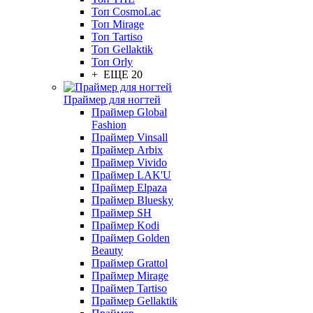
Топ CosmoLac
Топ Mirage
Топ Tartiso
Топ Gellaktik
Топ Orly
+ ЕЩЕ 20
Праймер для ногтей
Праймер Global
Fashion
Праймер Vinsall
Праймер Arbix
Праймер Vivido
Праймер LAK'U
Праймер Elpaza
Праймер Bluesky
Праймер SH
Праймер Kodi
Праймер Golden
Beauty
Праймер Grattol
Праймер Mirage
Праймер Tartiso
Праймер Gellaktik