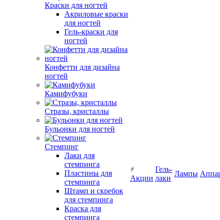
Краски для ногтей
Акриловые краски
для ногтей
Гель-краски для
ногтей
Конфетти для дизайна
ногтей
Камифубуки
Стразы, кристаллы
Бульонки для ногтей
Стемпинг
Лаки для
стемпинга
Гель-
Пластины для
Лампы
Аппа
Акции
лаки
стемпинга
Штамп и скребок
для стемпинга
Краска для
стемпинга