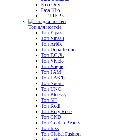
База Orly
База Klio
+ ЕЩЕ 23
Топ для ногтей
Топ Elpaza
Топ Vinsall
Топ Arbix
Топ Dona Jerdona
Топ F.O.X.
Топ Vivido
Топ Vogue
Топ I AM
Топ LAK'U
Топ Naomi
Топ UNO
Топ Bluesky
Топ SH
Топ Kodi
Топ Holy Rose
Топ CND
Топ Golden Beauty
Топ Irisk
Топ Global Fashion
Топ THL