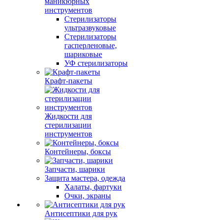
маникюрных
инструментов
Стерилизаторы
ультразвуковые
Стерилизаторы
гасперленовые,
шариковые
УФ стерилизаторы
Крафт-пакеты
Жидкости для
стерилизации
инструментов
Контейнеры, боксы
Запчасти, шарики
Защита мастера, одежда
Халаты, фартуки
Очки, экраны
Антисептики для рук