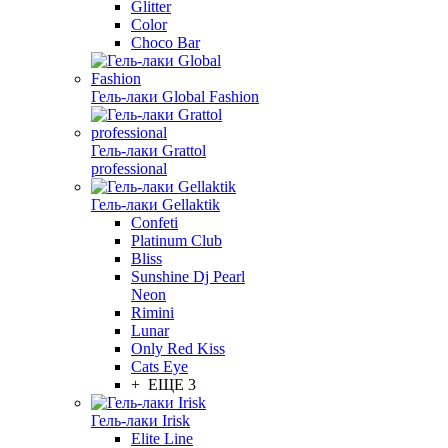
Glitter
Color
Choco Bar
Гель-лаки Global Fashion
Гель-лаки Grattol
professional
Гель-лаки Gellaktik
Confeti
Platinum Club
Bliss
Sunshine Dj Pearl
Neon
Rimini
Lunar
Only Red Kiss
Cats Eye
+ ЕЩЕ 3
Гель-лаки Irisk
Elite Line