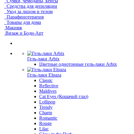
Сумки, чемоданы, кейсы
Средства для депиляции
Уход за лицом и телом
Парафинотерапия
Товары для дома
Макияж
Визаж и Боди-Арт
Гель-лаки Arbix
Цветные однотонные гель-лаки Arbix
Гель-лаки Elpaza
Classic
Reflective
Maldives
Cat Eyes (Кошачий глаз)
Lollipop
Trendy
Charm
Romantic
Rouge
Lilac