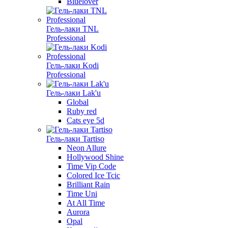
Bluelover
Гель-лаки TNL
Professional
Гель-лаки Kodi
Professional
Гель-лаки Lak'u
Global
Ruby red
Cats eye 5d
Гель-лаки Tartiso
Neon Allure
Hollywood Shine
Time Vip Code
Colored Ice Tcic
Brilliant Rain
Time Uni
At All Time
Aurora
Opal