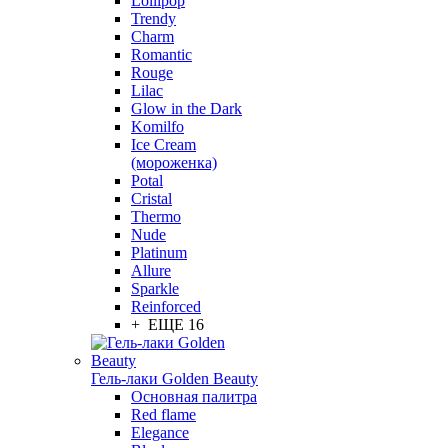
Lollipop
Trendy
Charm
Romantic
Rouge
Lilac
Glow in the Dark
Komilfo
Ice Cream
(мороженка)
Potal
Cristal
Thermo
Nude
Platinum
Allure
Sparkle
Reinforced
+ ЕЩЕ 16
Гель-лаки Golden Beauty
Основная палитра
Red flame
Elegance