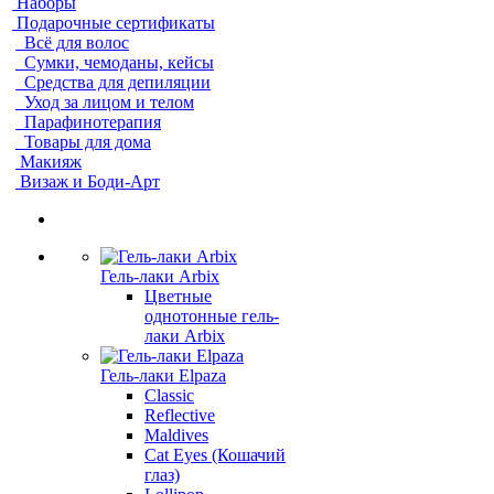
Наборы
Подарочные сертификаты
Всё для волос
Сумки, чемоданы, кейсы
Средства для депиляции
Уход за лицом и телом
Парафинотерапия
Товары для дома
Макияж
Визаж и Боди-Арт
Гель-лаки Arbix
Цветные
однотонные гель-
лаки Arbix
Гель-лаки Elpaza
Classic
Reflective
Maldives
Cat Eyes (Кошачий
глаз)