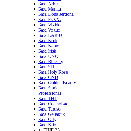
База Arbix
База Manita
База Dona Jerdona
База F.O.X.
База Vivido
База Vogue
База LAK'U
База Kodi
База Naomi
База Irisk
База UNO
База Bluesky
База SH
База Holy Rose
База CND
База Golden Beauty
База Starlet
Professional
База THL
База CosmoLac
База Tartiso
База Gellaktik
База Orly
База Klio
+ ЕЩЕ 23