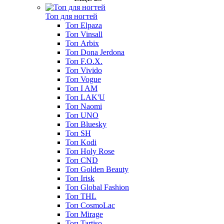
Топ для ногтей
Топ Elpaza
Топ Vinsall
Топ Arbix
Топ Dona Jerdona
Топ F.O.X.
Топ Vivido
Топ Vogue
Топ I AM
Топ LAK'U
Топ Naomi
Топ UNO
Топ Bluesky
Топ SH
Топ Kodi
Топ Holy Rose
Топ CND
Топ Golden Beauty
Топ Irisk
Топ Global Fashion
Топ THL
Топ CosmoLac
Топ Mirage
Топ Tartiso