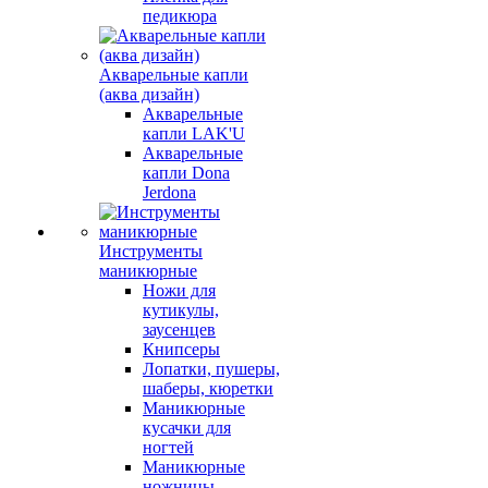
педикюра
Акварельные капли
(аква дизайн)
Акварельные
капли LAK'U
Акварельные
капли Dona
Jerdona
Инструменты
маникюрные
Ножи для
кутикулы,
заусенцев
Книпсеры
Лопатки, пушеры,
шаберы, кюретки
Маникюрные
кусачки для
ногтей
Маникюрные
ножницы