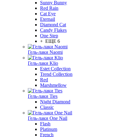
Sunny Bunny
Red Rain
Cat Eye
Eternail
Diamond Cat
Candy Flakes
One Step
+ ЕЩЕ 6
Гель-лаки Naomi
Гель-лаки Klio
Estet Collection
Trend Collection
Red
Marshmellow
Гель-лаки Ties
Night Diamond
Classic
Гель-лаки One Nail
Flash
Platinum
French