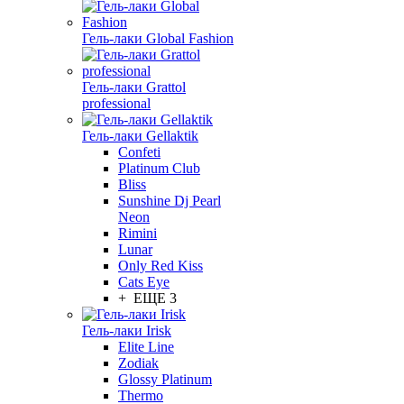
Гель-лаки Global Fashion
Гель-лаки Grattol
professional
Гель-лаки Gellaktik
Confeti
Platinum Club
Bliss
Sunshine Dj Pearl
Neon
Rimini
Lunar
Only Red Kiss
Cats Eye
+ ЕЩЕ 3
Гель-лаки Irisk
Elite Line
Zodiak
Glossy Platinum
Thermo