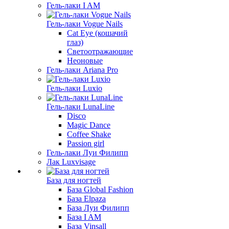
Гель-лаки I AM
Гель-лаки Vogue Nails
Cat Eye (кошачий
глаз)
Светоотражающие
Неоновые
Гель-лаки Ariana Pro
Гель-лаки Luxio
Гель-лаки LunaLine
Disco
Magic Dance
Coffee Shake
Passion girl
Гель-лаки Луи Филипп
Лак Luxvisage
База для ногтей
База Global Fashion
База Elpaza
База Луи Филипп
База I AM
База Vinsall