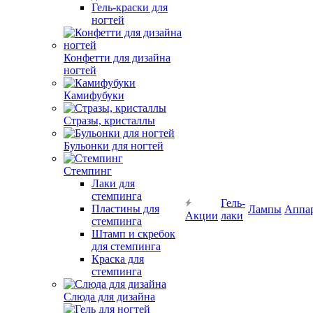
Гель-краски для
ногтей
Конфетти для дизайна
ногтей
Камифубуки
Стразы, кристаллы
Бульонки для ногтей
Стемпинг
Лаки для
стемпинга
Гель-
Пластины для
Лампы
Аппа
Акции
лаки
стемпинга
Штамп и скребок
для стемпинга
Краска для
стемпинга
Слюда для дизайна