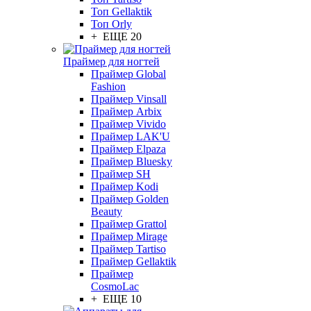
Топ Gellaktik
Топ Orly
+ ЕЩЕ 20
Праймер для ногтей
Праймер Global
Fashion
Праймер Vinsall
Праймер Arbix
Праймер Vivido
Праймер LAK'U
Праймер Elpaza
Праймер Bluesky
Праймер SH
Праймер Kodi
Праймер Golden
Beauty
Праймер Grattol
Праймер Mirage
Праймер Tartiso
Праймер Gellaktik
Праймер
CosmoLac
+ ЕЩЕ 10