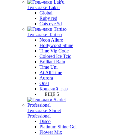
Гель-лаки Lak'u
Global
Ruby red
Cats eye 5d
Гель-лаки Tartiso
Neon Allure
Hollywood Shine
Time Vip Code
Colored Ice Tcic
Brilliant Rain
Time Uni
At All Time
Aurora
Opal
Кошачий глаз
+ ЕЩЕ 5
Гель-лаки Starlet
Professional
Disco
Platinum Shine Gel
Flower Mix