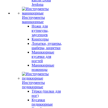
капли Dona
Jerdona
Инструменты
маникюрные
Ножи для
кутикулы,
заусенцев
Книпсеры
Лопатки, пушеры,
шаберы, кюретки
Маникюрные
кусачки для
ногтей
Маникюрные
ножницы
Инструменты
педикюрные
Тёрки (пилки для
ног)
Кусачки
педикюрные