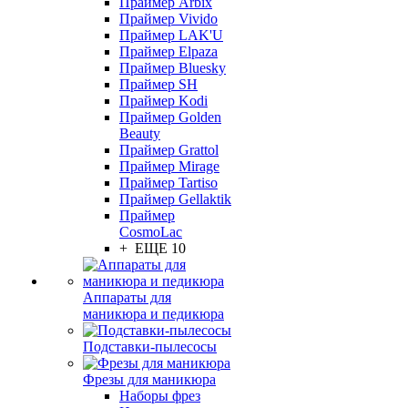
Праймер Arbix
Праймер Vivido
Праймер LAK'U
Праймер Elpaza
Праймер Bluesky
Праймер SH
Праймер Kodi
Праймер Golden
Beauty
Праймер Grattol
Праймер Mirage
Праймер Tartiso
Праймер Gellaktik
Праймер
CosmoLac
+ ЕЩЕ 10
Аппараты для
маникюра и педикюра
Подставки-пылесосы
Фрезы для маникюра
Наборы фрез