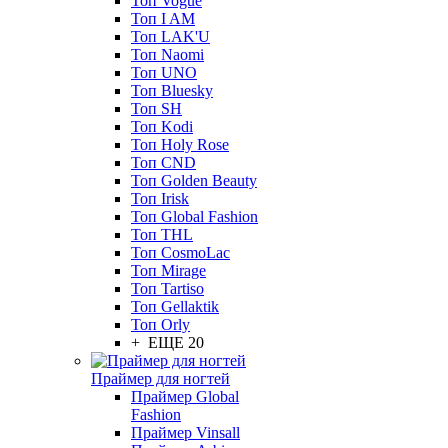
Топ Vogue
Топ I AM
Топ LAK'U
Топ Naomi
Топ UNO
Топ Bluesky
Топ SH
Топ Kodi
Топ Holy Rose
Топ CND
Топ Golden Beauty
Топ Irisk
Топ Global Fashion
Топ THL
Топ CosmoLac
Топ Mirage
Топ Tartiso
Топ Gellaktik
Топ Orly
+ ЕЩЕ 20
Праймер для ногтей
Праймер Global
Fashion
Праймер Vinsall