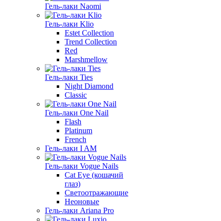
Гель-лаки Naomi
Гель-лаки Klio
Estet Collection
Trend Collection
Red
Marshmellow
Гель-лаки Ties
Night Diamond
Classic
Гель-лаки One Nail
Flash
Platinum
French
Гель-лаки I AM
Гель-лаки Vogue Nails
Cat Eye (кошачий
глаз)
Светоотражающие
Неоновые
Гель-лаки Ariana Pro