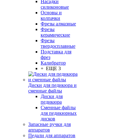
Насадки
силиконовые
Основы и
колпачки
Фрезы алмазные
Фрезы
керамические
Фрезы
твердосплавные
Подставка для
фрез
Калибратор
+ ЕЩЕ 3
Диски для педикюра и
сменные файлы
Диски для
педикюра
Сменные файлы
для педикюрных
дисков
Запасные ручки для
аппаратов
Педали для аппаратов