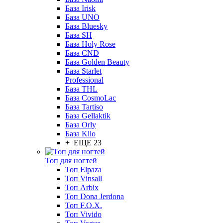
База Irisk
База UNO
База Bluesky
База SH
База Holy Rose
База CND
База Golden Beauty
База Starlet
Professional
База THL
База CosmoLac
База Tartiso
База Gellaktik
База Orly
База Klio
+ ЕЩЕ 23
Топ для ногтей
Топ Elpaza
Топ Vinsall
Топ Arbix
Топ Dona Jerdona
Топ F.O.X.
Топ Vivido