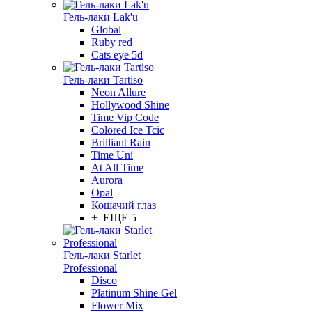
Гель-лаки Lak'u
Global
Ruby red
Cats eye 5d
Гель-лаки Tartiso
Neon Allure
Hollywood Shine
Time Vip Code
Colored Ice Tcic
Brilliant Rain
Time Uni
At All Time
Aurora
Opal
Кошачий глаз
+ ЕЩЕ 5
Гель-лаки Starlet
Professional
Disco
Platinum Shine Gel
Flower Mix