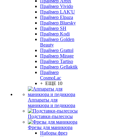
Праймер Arbix
Праймер Vivido
Праймер LAK'U
Праймер Elpaza
Праймер Bluesky
Праймер SH
Праймер Kodi
Праймер Golden
Beauty
Праймер Grattol
Праймер Mirage
Праймер Tartiso
Праймер Gellaktik
Праймер
CosmoLac
+ ЕЩЕ 10
Аппараты для
маникюра и педикюра
Подставки-пылесосы
Фрезы для маникюра
Наборы фрез