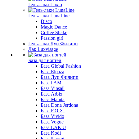
Гель-лаки Luxio
Гель-лаки LunaLine
Disco
Magic Dance
Coffee Shake
Passion girl
Гель-лаки Луи Филипп
Лак Luxvisage
База для ногтей
База Global Fashion
База Elpaza
База Луи Филипп
База I AM
База Vinsall
База Arbix
База Manita
База Dona Jerdona
База F.O.X.
База Vivido
База Vogue
База LAK'U
База Kodi
База Naomi