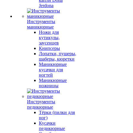
капли Dona
Jerdona
Инструменты
маникюрные
Ножи для
кутикулы,
заусенцев
Книпсеры
Лопатки, пушеры,
шаберы, кюретки
Маникюрные
кусачки для
ногтей
Маникюрные
ножницы
Инструменты
педикюрные
Тёрки (пилки для
ног)
Кусачки
педикюрные