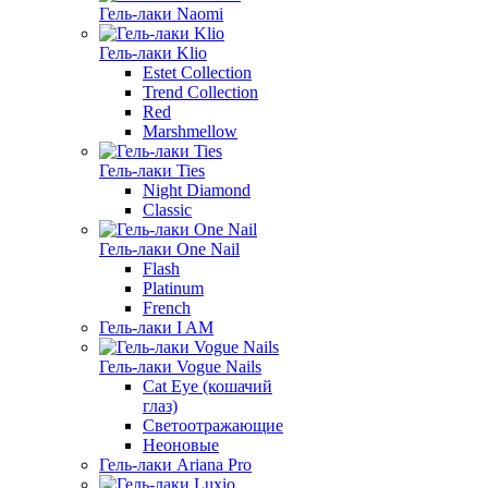
Гель-лаки Naomi
Гель-лаки Klio
Estet Collection
Trend Collection
Red
Marshmellow
Гель-лаки Ties
Night Diamond
Classic
Гель-лаки One Nail
Flash
Platinum
French
Гель-лаки I AM
Гель-лаки Vogue Nails
Cat Eye (кошачий
глаз)
Светоотражающие
Неоновые
Гель-лаки Ariana Pro