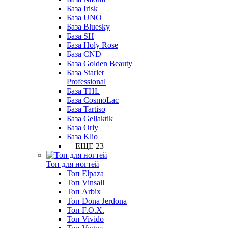
База Irisk
База UNO
База Bluesky
База SH
База Holy Rose
База CND
База Golden Beauty
База Starlet
Professional
База THL
База CosmoLac
База Tartiso
База Gellaktik
База Orly
База Klio
+ ЕЩЕ 23
Топ для ногтей
Топ Elpaza
Топ Vinsall
Топ Arbix
Топ Dona Jerdona
Топ F.O.X.
Топ Vivido