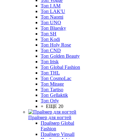
Топ Vogue
Топ I AM
Топ LAK'U
Топ Naomi
Топ UNO
Топ Bluesky
Топ SH
Топ Kodi
Топ Holy Rose
Топ CND
Топ Golden Beauty
Топ Irisk
Топ Global Fashion
Топ THL
Топ CosmoLac
Топ Mirage
Топ Tartiso
Топ Gellaktik
Топ Orly
+ ЕЩЕ 20
Праймер для ногтей
Праймер Global
Fashion
Праймер Vinsall