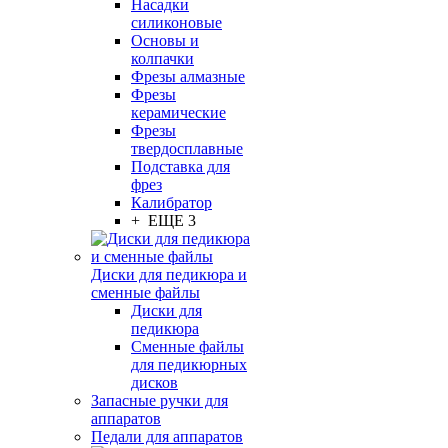
Насадки
силиконовые
Основы и
колпачки
Фрезы алмазные
Фрезы
керамические
Фрезы
твердосплавные
Подставка для
фрез
Калибратор
+ ЕЩЕ 3
Диски для педикюра и
сменные файлы
Диски для
педикюра
Сменные файлы
для педикюрных
дисков
Запасные ручки для
аппаратов
Педали для аппаратов