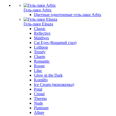
Гель-лаки Arbix
Цветные однотонные гель-лаки Arbix
Гель-лаки Elpaza
Classic
Reflective
Maldives
Cat Eyes (Кошачий глаз)
Lollipop
Trendy
Charm
Romantic
Rouge
Lilac
Glow in the Dark
Komilfo
Ice Cream (мороженка)
Potal
Cristal
Thermo
Nude
Platinum
Allure