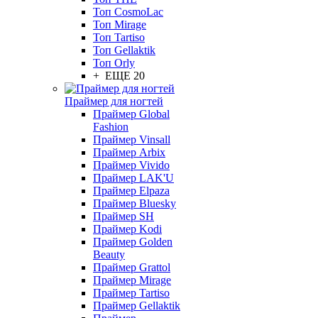
Топ CosmoLac
Топ Mirage
Топ Tartiso
Топ Gellaktik
Топ Orly
+ ЕЩЕ 20
Праймер для ногтей
Праймер Global
Fashion
Праймер Vinsall
Праймер Arbix
Праймер Vivido
Праймер LAK'U
Праймер Elpaza
Праймер Bluesky
Праймер SH
Праймер Kodi
Праймер Golden
Beauty
Праймер Grattol
Праймер Mirage
Праймер Tartiso
Праймер Gellaktik