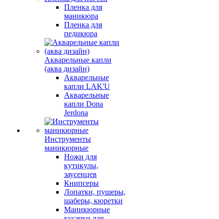
Пленка для
маникюра
Пленка для
педикюра
Акварельные капли
(аква дизайн)
Акварельные
капли LAK'U
Акварельные
капли Dona
Jerdona
Инструменты
маникюрные
Ножи для
кутикулы,
заусенцев
Книпсеры
Лопатки, пушеры,
шаберы, кюретки
Маникюрные
кусачки для