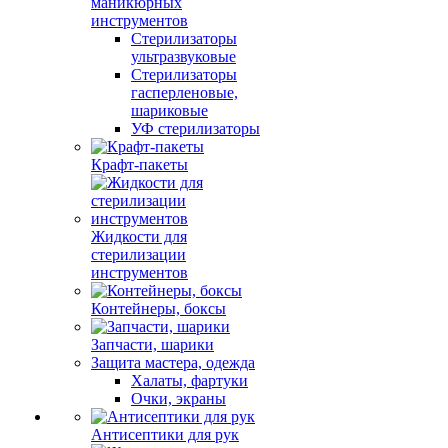
маникюрных
инструментов
Стерилизаторы
ультразвуковые
Стерилизаторы
гасперленовые,
шариковые
УФ стерилизаторы
Крафт-пакеты
Жидкости для
стерилизации
инструментов
Контейнеры, боксы
Запчасти, шарики
Защита мастера, одежда
Халаты, фартуки
Очки, экраны
Антисептики для рук