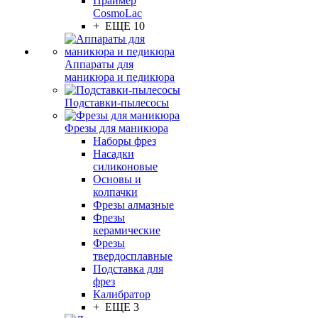
Праймер
CosmoLac
+ ЕЩЕ 10
Аппараты для
маникюра и педикюра
Подставки-пылесосы
Фрезы для маникюра
Наборы фрез
Насадки
силиконовые
Основы и
колпачки
Фрезы алмазные
Фрезы
керамические
Фрезы
твердосплавные
Подставка для
фрез
Калибратор
+ ЕЩЕ 3