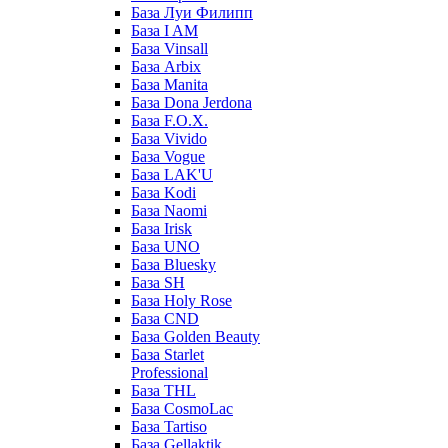
База Луи Филипп
База I AM
База Vinsall
База Arbix
База Manita
База Dona Jerdona
База F.O.X.
База Vivido
База Vogue
База LAK'U
База Kodi
База Naomi
База Irisk
База UNO
База Bluesky
База SH
База Holy Rose
База CND
База Golden Beauty
База Starlet
Professional
База THL
База CosmoLac
База Tartiso
База Gellaktik