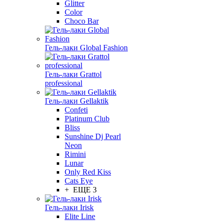
Glitter
Color
Choco Bar
Гель-лаки Global Fashion
Гель-лаки Grattol
professional
Гель-лаки Gellaktik
Confeti
Platinum Club
Bliss
Sunshine Dj Pearl
Neon
Rimini
Lunar
Only Red Kiss
Cats Eye
+ ЕЩЕ 3
Гель-лаки Irisk
Elite Line