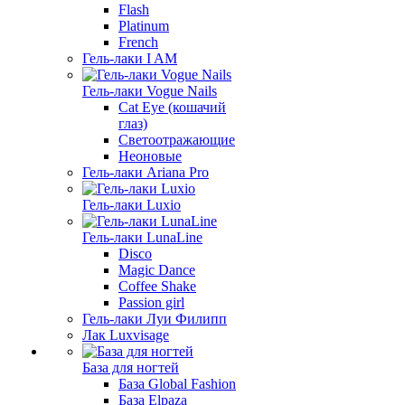
Flash
Platinum
French
Гель-лаки I AM
Гель-лаки Vogue Nails
Cat Eye (кошачий
глаз)
Светоотражающие
Неоновые
Гель-лаки Ariana Pro
Гель-лаки Luxio
Гель-лаки LunaLine
Disco
Magic Dance
Coffee Shake
Passion girl
Гель-лаки Луи Филипп
Лак Luxvisage
База для ногтей
База Global Fashion
База Elpaza