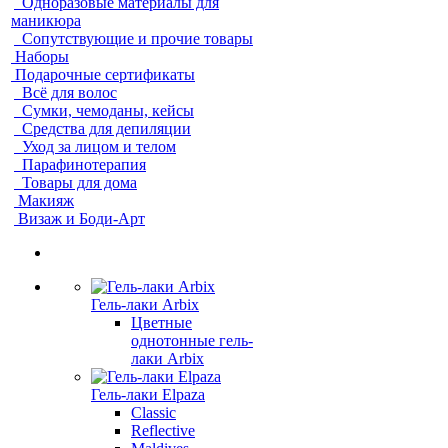
Одноразовые материалы для
маникюра
Сопутствующие и прочие товары
Наборы
Подарочные сертификаты
Всё для волос
Сумки, чемоданы, кейсы
Средства для депиляции
Уход за лицом и телом
Парафинотерапия
Товары для дома
Макияж
Визаж и Боди-Арт
Гель-лаки Arbix
Цветные
однотонные гель-
лаки Arbix
Гель-лаки Elpaza
Classic
Reflective