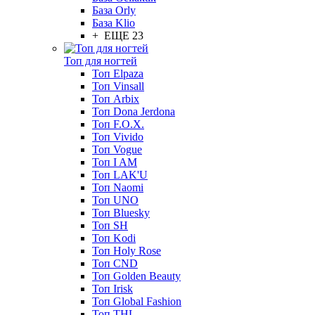
База Orly
База Klio
+ ЕЩЕ 23
Топ для ногтей
Топ Elpaza
Топ Vinsall
Топ Arbix
Топ Dona Jerdona
Топ F.O.X.
Топ Vivido
Топ Vogue
Топ I AM
Топ LAK'U
Топ Naomi
Топ UNO
Топ Bluesky
Топ SH
Топ Kodi
Топ Holy Rose
Топ CND
Топ Golden Beauty
Топ Irisk
Топ Global Fashion
Топ THL