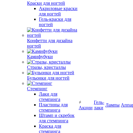
Краски для ногтей
Акриловые краски
для ногтей
Гель-краски для
ногтей
Конфетти для дизайна
ногтей
Камифубуки
Стразы, кристаллы
Бульонки для ногтей
Стемпинг
Лаки для
стемпинга
Гель-
Пластины для
Лампы
Аппа
Акции
лаки
стемпинга
Штамп и скребок
для стемпинга
Краска для
стемпинга