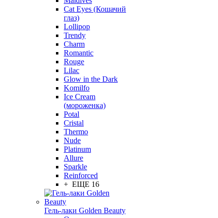
Maldives
Cat Eyes (Кошачий
глаз)
Lollipop
Trendy
Charm
Romantic
Rouge
Lilac
Glow in the Dark
Komilfo
Ice Cream
(мороженка)
Potal
Cristal
Thermo
Nude
Platinum
Allure
Sparkle
Reinforced
+ ЕЩЕ 16
Гель-лаки Golden Beauty