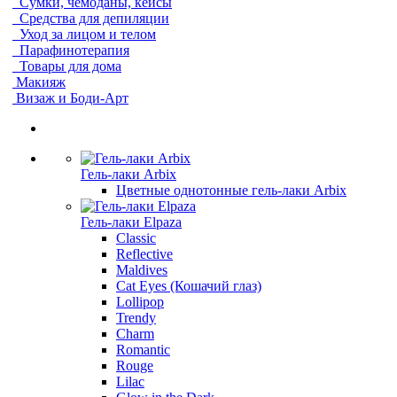
Сумки, чемоданы, кейсы
Средства для депиляции
Уход за лицом и телом
Парафинотерапия
Товары для дома
Макияж
Визаж и Боди-Арт
Гель-лаки Arbix
Цветные однотонные гель-лаки Arbix
Гель-лаки Elpaza
Classic
Reflective
Maldives
Cat Eyes (Кошачий глаз)
Lollipop
Trendy
Charm
Romantic
Rouge
Lilac