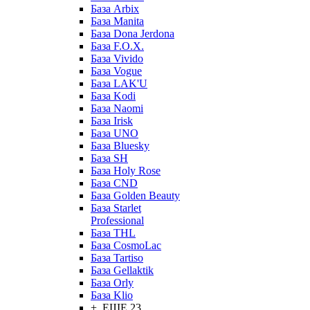
База Arbix
База Manita
База Dona Jerdona
База F.O.X.
База Vivido
База Vogue
База LAK'U
База Kodi
База Naomi
База Irisk
База UNO
База Bluesky
База SH
База Holy Rose
База CND
База Golden Beauty
База Starlet
Professional
База THL
База CosmoLac
База Tartiso
База Gellaktik
База Orly
База Klio
+ ЕЩЕ 23