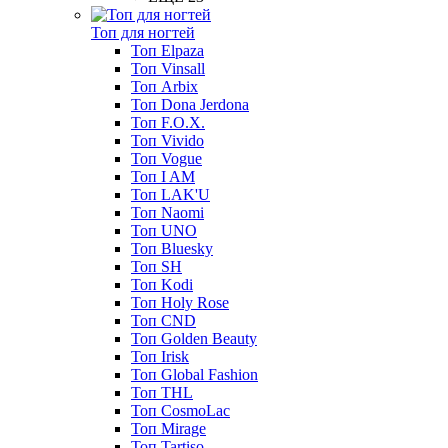
Топ для ногтей
Топ Elpaza
Топ Vinsall
Топ Arbix
Топ Dona Jerdona
Топ F.O.X.
Топ Vivido
Топ Vogue
Топ I AM
Топ LAK'U
Топ Naomi
Топ UNO
Топ Bluesky
Топ SH
Топ Kodi
Топ Holy Rose
Топ CND
Топ Golden Beauty
Топ Irisk
Топ Global Fashion
Топ THL
Топ CosmoLac
Топ Mirage
Топ Tartiso