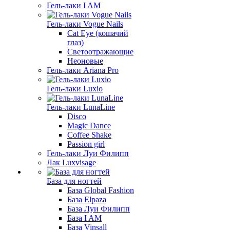
Гель-лаки I AM
Гель-лаки Vogue Nails
Cat Eye (кошачий
глаз)
Светоотражающие
Неоновые
Гель-лаки Ariana Pro
Гель-лаки Luxio
Гель-лаки LunaLine
Disco
Magic Dance
Coffee Shake
Passion girl
Гель-лаки Луи Филипп
Лак Luxvisage
База для ногтей
База Global Fashion
База Elpaza
База Луи Филипп
База I AM
База Vinsall