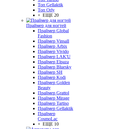
Топ Gellaktik
Топ Orly
+ ЕЩЕ 20
Праймер для ногтей
Праймер Global
Fashion
Праймер Vinsall
Праймер Arbix
Праймер Vivido
Праймер LAK'U
Праймер Elpaza
Праймер Bluesky
Праймер SH
Праймер Kodi
Праймер Golden
Beauty
Праймер Grattol
Праймер Mirage
Праймер Tartiso
Праймер Gellaktik
Праймер
CosmoLac
+ ЕЩЕ 10