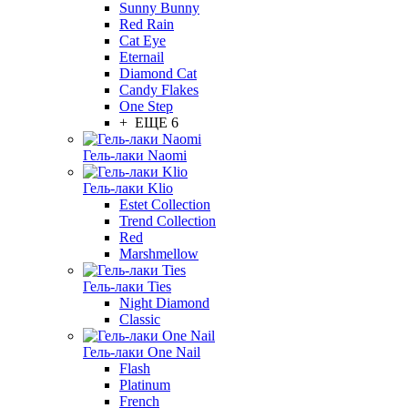
Sunny Bunny
Red Rain
Cat Eye
Eternail
Diamond Cat
Candy Flakes
One Step
+ ЕЩЕ 6
Гель-лаки Naomi
Гель-лаки Klio
Estet Collection
Trend Collection
Red
Marshmellow
Гель-лаки Ties
Night Diamond
Classic
Гель-лаки One Nail
Flash
Platinum
French