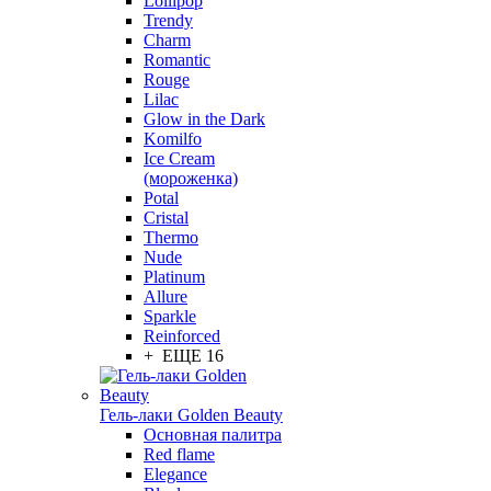
Lollipop
Trendy
Charm
Romantic
Rouge
Lilac
Glow in the Dark
Komilfo
Ice Cream
(мороженка)
Potal
Cristal
Thermo
Nude
Platinum
Allure
Sparkle
Reinforced
+ ЕЩЕ 16
Гель-лаки Golden Beauty
Основная палитра
Red flame
Elegance