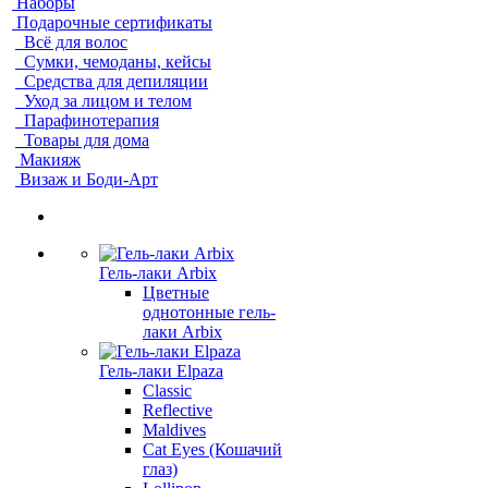
Наборы
Подарочные сертификаты
Всё для волос
Сумки, чемоданы, кейсы
Средства для депиляции
Уход за лицом и телом
Парафинотерапия
Товары для дома
Макияж
Визаж и Боди-Арт
Гель-лаки Arbix
Цветные
однотонные гель-
лаки Arbix
Гель-лаки Elpaza
Classic
Reflective
Maldives
Cat Eyes (Кошачий
глаз)