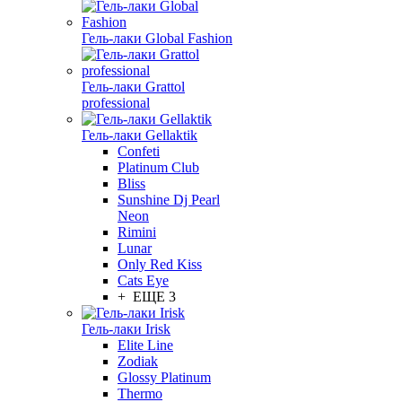
Гель-лаки Global Fashion
Гель-лаки Grattol
professional
Гель-лаки Gellaktik
Confeti
Platinum Club
Bliss
Sunshine Dj Pearl
Neon
Rimini
Lunar
Only Red Kiss
Cats Eye
+ ЕЩЕ 3
Гель-лаки Irisk
Elite Line
Zodiak
Glossy Platinum
Thermo