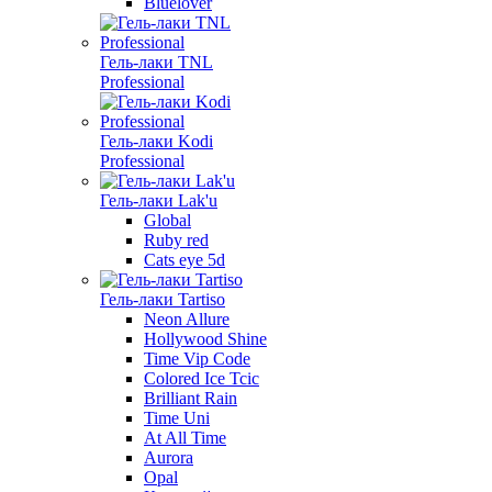
Bluelover
Гель-лаки TNL
Professional
Гель-лаки Kodi
Professional
Гель-лаки Lak'u
Global
Ruby red
Cats eye 5d
Гель-лаки Tartiso
Neon Allure
Hollywood Shine
Time Vip Code
Colored Ice Tcic
Brilliant Rain
Time Uni
At All Time
Aurora
Opal