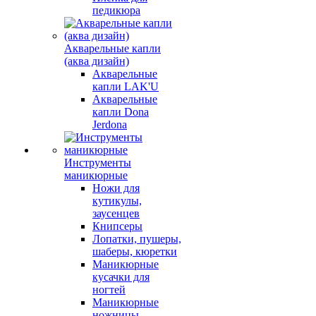
педикюра
Акварельные капли
(аква дизайн)
Акварельные
капли LAK'U
Акварельные
капли Dona
Jerdona
Инструменты
маникюрные
Ножи для
кутикулы,
заусенцев
Книпсеры
Лопатки, пушеры,
шаберы, кюретки
Маникюрные
кусачки для
ногтей
Маникюрные
ножницы