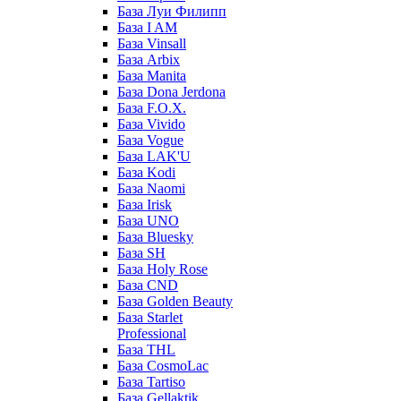
База Луи Филипп
База I AM
База Vinsall
База Arbix
База Manita
База Dona Jerdona
База F.O.X.
База Vivido
База Vogue
База LAK'U
База Kodi
База Naomi
База Irisk
База UNO
База Bluesky
База SH
База Holy Rose
База CND
База Golden Beauty
База Starlet
Professional
База THL
База CosmoLac
База Tartiso
База Gellaktik