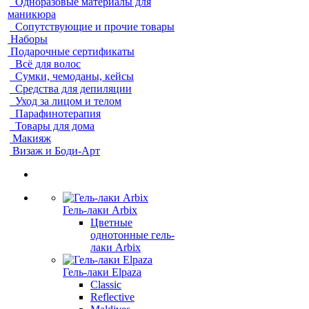
Одноразовые материалы для
маникюра
Сопутствующие и прочие товары
Наборы
Подарочные сертификаты
Всё для волос
Сумки, чемоданы, кейсы
Средства для депиляции
Уход за лицом и телом
Парафинотерапия
Товары для дома
Макияж
Визаж и Боди-Арт
Гель-лаки Arbix
Цветные
однотонные гель-
лаки Arbix
Гель-лаки Elpaza
Classic
Reflective