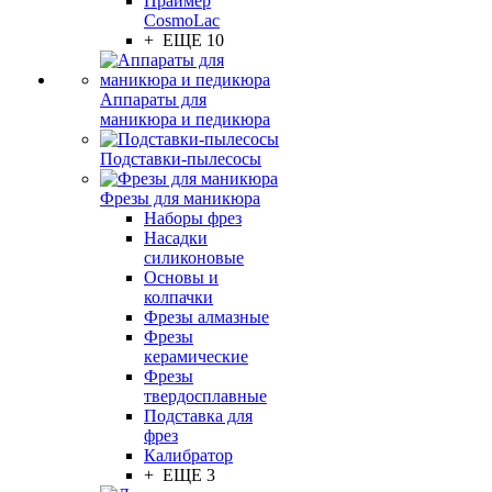
Праймер
CosmoLac
+ ЕЩЕ 10
Аппараты для
маникюра и педикюра
Подставки-пылесосы
Фрезы для маникюра
Наборы фрез
Насадки
силиконовые
Основы и
колпачки
Фрезы алмазные
Фрезы
керамические
Фрезы
твердосплавные
Подставка для
фрез
Калибратор
+ ЕЩЕ 3