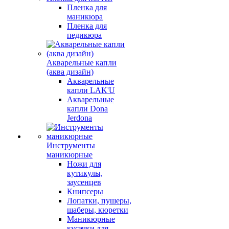
Пленка для
маникюра
Пленка для
педикюра
Акварельные капли
(аква дизайн)
Акварельные
капли LAK'U
Акварельные
капли Dona
Jerdona
Инструменты
маникюрные
Ножи для
кутикулы,
заусенцев
Книпсеры
Лопатки, пушеры,
шаберы, кюретки
Маникюрные
кусачки для