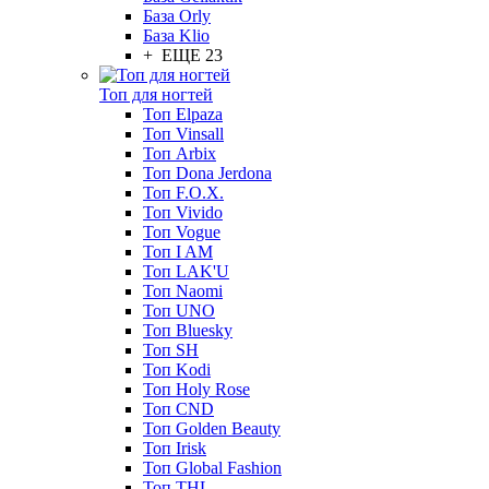
База Orly
База Klio
+ ЕЩЕ 23
Топ для ногтей
Топ Elpaza
Топ Vinsall
Топ Arbix
Топ Dona Jerdona
Топ F.O.X.
Топ Vivido
Топ Vogue
Топ I AM
Топ LAK'U
Топ Naomi
Топ UNO
Топ Bluesky
Топ SH
Топ Kodi
Топ Holy Rose
Топ CND
Топ Golden Beauty
Топ Irisk
Топ Global Fashion
Топ THL