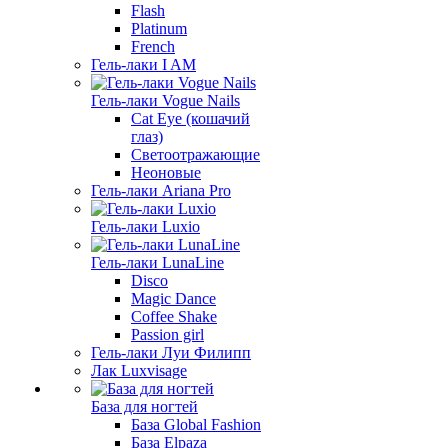
Flash
Platinum
French
Гель-лаки I AM
Гель-лаки Vogue Nails
Cat Eye (кошачий
глаз)
Светоотражающие
Неоновые
Гель-лаки Ariana Pro
Гель-лаки Luxio
Гель-лаки LunaLine
Disco
Magic Dance
Coffee Shake
Passion girl
Гель-лаки Луи Филипп
Лак Luxvisage
База для ногтей
База Global Fashion
База Elpaza