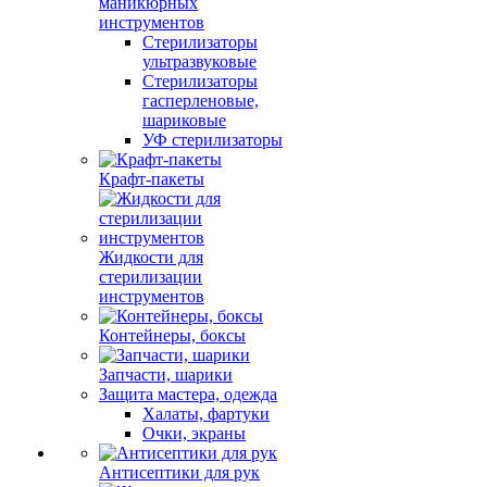
маникюрных
инструментов
Стерилизаторы
ультразвуковые
Стерилизаторы
гасперленовые,
шариковые
УФ стерилизаторы
Крафт-пакеты
Жидкости для
стерилизации
инструментов
Контейнеры, боксы
Запчасти, шарики
Защита мастера, одежда
Халаты, фартуки
Очки, экраны
Антисептики для рук