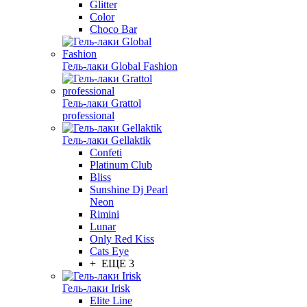
Glitter
Color
Choco Bar
Гель-лаки Global Fashion
Гель-лаки Grattol
professional
Гель-лаки Gellaktik
Confeti
Platinum Club
Bliss
Sunshine Dj Pearl
Neon
Rimini
Lunar
Only Red Kiss
Cats Eye
+ ЕЩЕ 3
Гель-лаки Irisk
Elite Line