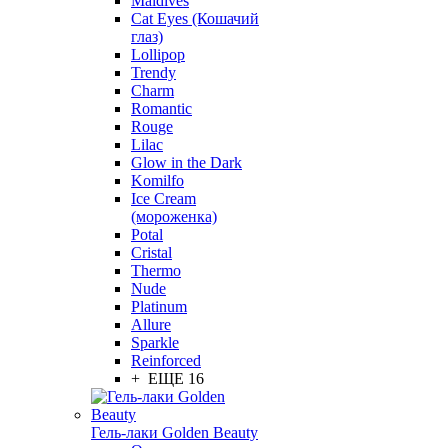
Maldives
Cat Eyes (Кошачий
глаз)
Lollipop
Trendy
Charm
Romantic
Rouge
Lilac
Glow in the Dark
Komilfo
Ice Cream
(мороженка)
Potal
Cristal
Thermo
Nude
Platinum
Allure
Sparkle
Reinforced
+ ЕЩЕ 16
Гель-лаки Golden Beauty