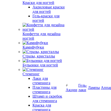
Краски для ногтей
Акриловые краски
для ногтей
Гель-краски для
ногтей
Конфетти для дизайна
ногтей
Камифубуки
Стразы, кристаллы
Бульонки для ногтей
Стемпинг
Лаки для
стемпинга
Гель-
Пластины для
Лампы
Аппа
Акции
лаки
стемпинга
Штамп и скребок
для стемпинга
Краска для
стемпинга