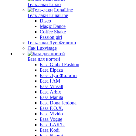
Гель-лаки Luxio
Гель-лаки LunaLine
Disco
Magic Dance
Coffee Shake
Passion girl
Гель-лаки Луи Филипп
Лак Luxvisage
База для ногтей
База Global Fashion
База Elpaza
База Луи Филипп
База I AM
База Vinsall
База Arbix
База Manita
База Dona Jerdona
База F.O.X.
База Vivido
База Vogue
База LAK'U
База Kodi
База Naomi