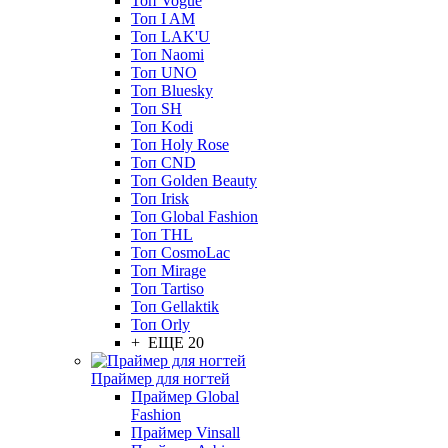
Топ Vogue
Топ I AM
Топ LAK'U
Топ Naomi
Топ UNO
Топ Bluesky
Топ SH
Топ Kodi
Топ Holy Rose
Топ CND
Топ Golden Beauty
Топ Irisk
Топ Global Fashion
Топ THL
Топ CosmoLac
Топ Mirage
Топ Tartiso
Топ Gellaktik
Топ Orly
+ ЕЩЕ 20
Праймер для ногтей
Праймер Global
Fashion
Праймер Vinsall