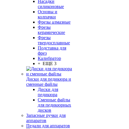
Насадки
силиконовые
Основы и
колпачки
Фрезы алмазные
Фрезы
керамические
Фрезы
твердосплавные
Подставка для
фрез
Калибратор
+ ЕЩЕ 3
Диски для педикюра и
сменные файлы
Диски для
педикюра
Сменные файлы
для педикюрных
дисков
Запасные ручки для
аппаратов
Педали для аппаратов