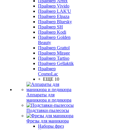
Праймер Arbix
Праймер Vivido
Праймер LAK'U
Праймер Elpaza
Праймер Bluesky
Праймер SH
Праймер Kodi
Праймер Golden
Beauty
Праймер Grattol
Праймер Mirage
Праймер Tartiso
Праймер Gellaktik
Праймер
CosmoLac
+ ЕЩЕ 10
Аппараты для
маникюра и педикюра
Подставки-пылесосы
Фрезы для маникюра
Наборы фрез