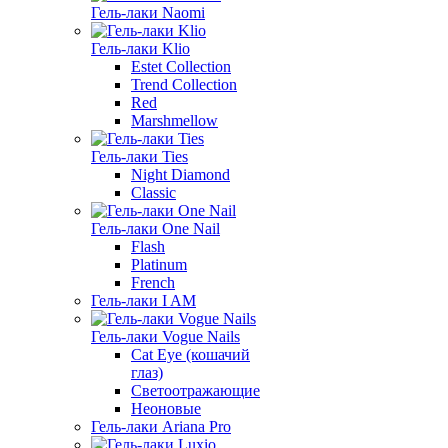
Гель-лаки Naomi
Гель-лаки Klio
Estet Collection
Trend Collection
Red
Marshmellow
Гель-лаки Ties
Night Diamond
Classic
Гель-лаки One Nail
Flash
Platinum
French
Гель-лаки I AM
Гель-лаки Vogue Nails
Cat Eye (кошачий
глаз)
Светоотражающие
Неоновые
Гель-лаки Ariana Pro