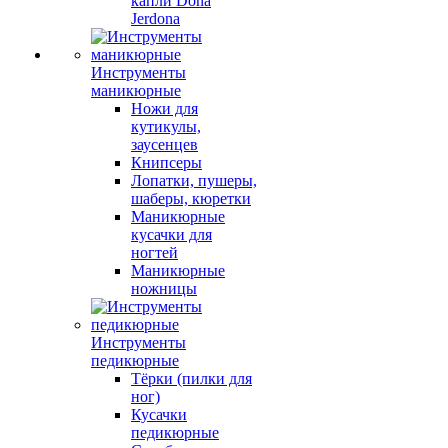
капли Dona
Jerdona
Инструменты
маникюрные
Ножи для
кутикулы,
заусенцев
Книпсеры
Лопатки, пушеры,
шаберы, кюретки
Маникюрные
кусачки для
ногтей
Маникюрные
ножницы
Инструменты
педикюрные
Тёрки (пилки для
ног)
Кусачки
педикюрные