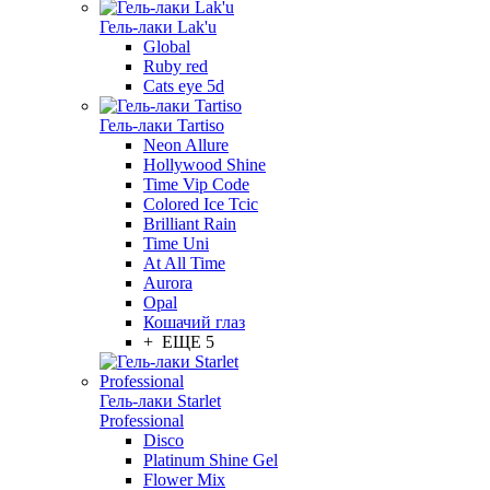
Гель-лаки Lak'u
Global
Ruby red
Cats eye 5d
Гель-лаки Tartiso
Neon Allure
Hollywood Shine
Time Vip Code
Colored Ice Tcic
Brilliant Rain
Time Uni
At All Time
Aurora
Opal
Кошачий глаз
+ ЕЩЕ 5
Гель-лаки Starlet
Professional
Disco
Platinum Shine Gel
Flower Mix