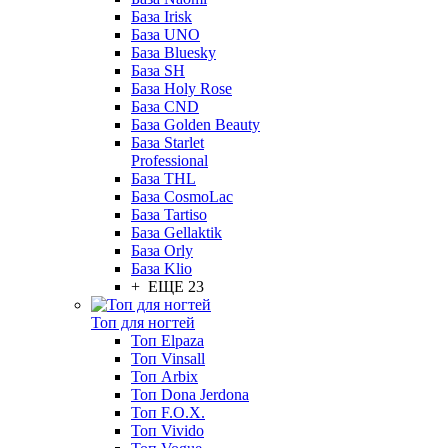
База Irisk
База UNO
База Bluesky
База SH
База Holy Rose
База CND
База Golden Beauty
База Starlet
Professional
База THL
База CosmoLac
База Tartiso
База Gellaktik
База Orly
База Klio
+ ЕЩЕ 23
Топ для ногтей
Топ Elpaza
Топ Vinsall
Топ Arbix
Топ Dona Jerdona
Топ F.O.X.
Топ Vivido