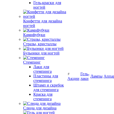
Гель-краски для
ногтей
Конфетти для дизайна
ногтей
Камифубуки
Стразы, кристаллы
Бульонки для ногтей
Стемпинг
Лаки для
стемпинга
Гель-
Пластины для
Лампы
Аппа
Акции
лаки
стемпинга
Штамп и скребок
для стемпинга
Краска для
стемпинга
Слюда для дизайна