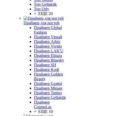
Топ Gellaktik
Топ Orly
+ ЕЩЕ 20
Праймер для ногтей
Праймер Global
Fashion
Праймер Vinsall
Праймер Arbix
Праймер Vivido
Праймер LAK'U
Праймер Elpaza
Праймер Bluesky
Праймер SH
Праймер Kodi
Праймер Golden
Beauty
Праймер Grattol
Праймер Mirage
Праймер Tartiso
Праймер Gellaktik
Праймер
CosmoLac
+ ЕЩЕ 10