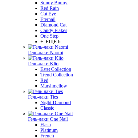
Sunny Bunny
Red Rain
Cat Eye
Eternail
Diamond Cat
Candy Flakes
One Step
+ ЕЩЕ 6
Гель-лаки Naomi
Гель-лаки Klio
Estet Collection
Trend Collection
Red
Marshmellow
Гель-лаки Ties
Night Diamond
Classic
Гель-лаки One Nail
Flash
Platinum
French