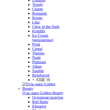
Lollipop
Trendy
Charm
Romantic
Rouge
Lilac
Glow in the Dark
Komilfo
Ice Cream
(мороженка)
Potal
Cristal
Thermo
Nude
Platinum
Allure
Sparkle
Reinforced
+ ЕЩЕ 16
Гель-лаки Golden Beauty
Основная палитра
Red flame
Elegance