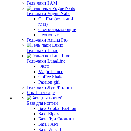
Гель-лаки I AM
Гель-лаки Vogue Nails
Cat Eye (кошачий
глаз)
Светоотражающие
Неоновые
Гель-лаки Ariana Pro
Гель-лаки Luxio
Гель-лаки LunaLine
Disco
Magic Dance
Coffee Shake
Passion girl
Гель-лаки Луи Филипп
Лак Luxvisage
База для ногтей
База Global Fashion
База Elpaza
База Луи Филипп
База I AM
База Vinsall