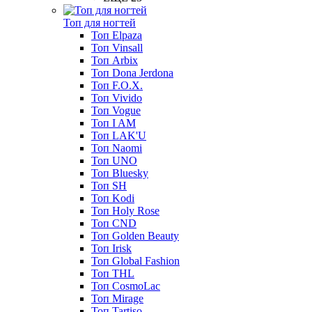
Топ для ногтей
Топ Elpaza
Топ Vinsall
Топ Arbix
Топ Dona Jerdona
Топ F.O.X.
Топ Vivido
Топ Vogue
Топ I AM
Топ LAK'U
Топ Naomi
Топ UNO
Топ Bluesky
Топ SH
Топ Kodi
Топ Holy Rose
Топ CND
Топ Golden Beauty
Топ Irisk
Топ Global Fashion
Топ THL
Топ CosmoLac
Топ Mirage
Топ Tartiso