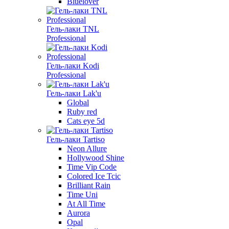
Bluelover
Гель-лаки TNL
Professional
Гель-лаки Kodi
Professional
Гель-лаки Lak'u
Global
Ruby red
Cats eye 5d
Гель-лаки Tartiso
Neon Allure
Hollywood Shine
Time Vip Code
Colored Ice Tcic
Brilliant Rain
Time Uni
At All Time
Aurora
Opal