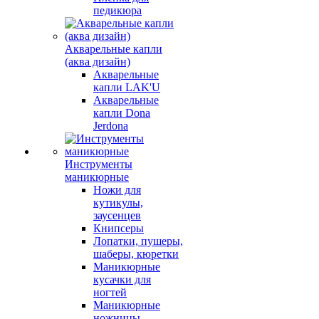
педикюра
Акварельные капли
(аква дизайн)
Акварельные
капли LAK'U
Акварельные
капли Dona
Jerdona
Инструменты
маникюрные
Ножи для
кутикулы,
заусенцев
Книпсеры
Лопатки, пушеры,
шаберы, кюретки
Маникюрные
кусачки для
ногтей
Маникюрные
ножницы