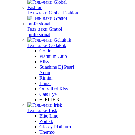
Гель-лаки Global Fashion
Гель-лаки Grattol
professional
Гель-лаки Gellaktik
Confeti
Platinum Club
Bliss
Sunshine Dj Pearl
Neon
Rimini
Lunar
Only Red Kiss
Cats Eye
+ ЕЩЕ 3
Гель-лаки Irisk
Elite Line
Zodiak
Glossy Platinum
Thermo