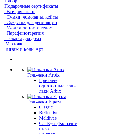
Наборы
Подарочные сертификаты
Всё для волос
Сумки, чемоданы, кейсы
Средства для депиляции
Уход за лицом и телом
Парафинотерапия
Товары для дома
Макияж
Визаж и Боди-Арт
Гель-лаки Arbix
Цветные
однотонные гель-
лаки Arbix
Гель-лаки Elpaza
Classic
Reflective
Maldives
Cat Eyes (Кошачий
глаз)