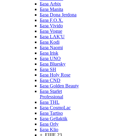
База Arbix
База Manita
База Dona Jerdona
База F.O.X.
База Vivido
База Vogue
База LAK'U
База Kodi
База Naomi
База Irisk
База UNO
База Bluesky
База SH
База Holy Rose
База CND
База Golden Beauty
База Starlet
Professional
База THL
База CosmoLac
База Tartiso
База Gellaktik
База Orly
База Klio
+ ЕЩЕ 23