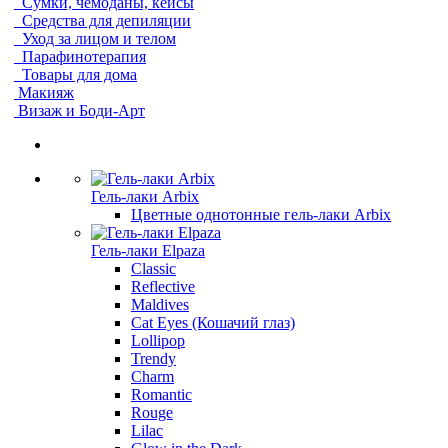
Сумки, чемоданы, кейсы
Средства для депиляции
Уход за лицом и телом
Парафинотерапия
Товары для дома
Макияж
Визаж и Боди-Арт
Гель-лаки Arbix
Цветные однотонные гель-лаки Arbix
Гель-лаки Elpaza
Classic
Reflective
Maldives
Cat Eyes (Кошачий глаз)
Lollipop
Trendy
Charm
Romantic
Rouge
Lilac