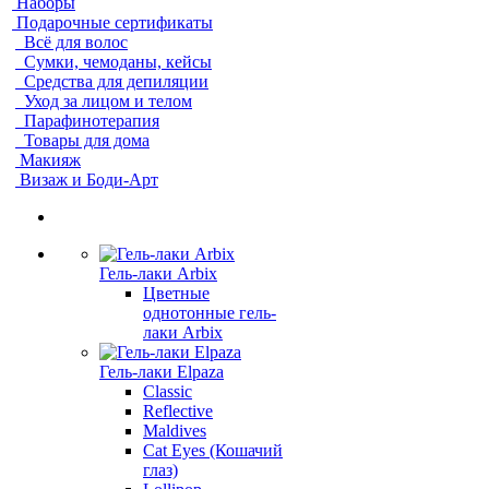
Наборы
Подарочные сертификаты
Всё для волос
Сумки, чемоданы, кейсы
Средства для депиляции
Уход за лицом и телом
Парафинотерапия
Товары для дома
Макияж
Визаж и Боди-Арт
Гель-лаки Arbix
Цветные
однотонные гель-
лаки Arbix
Гель-лаки Elpaza
Classic
Reflective
Maldives
Cat Eyes (Кошачий
глаз)