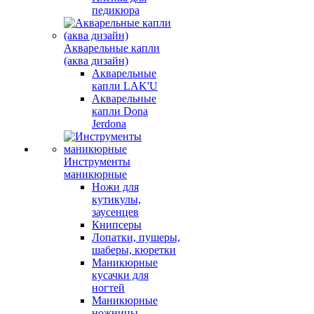
педикюра
Акварельные капли
(аква дизайн)
Акварельные
капли LAK'U
Акварельные
капли Dona
Jerdona
Инструменты
маникюрные
Ножи для
кутикулы,
заусенцев
Книпсеры
Лопатки, пушеры,
шаберы, кюретки
Маникюрные
кусачки для
ногтей
Маникюрные
ножницы