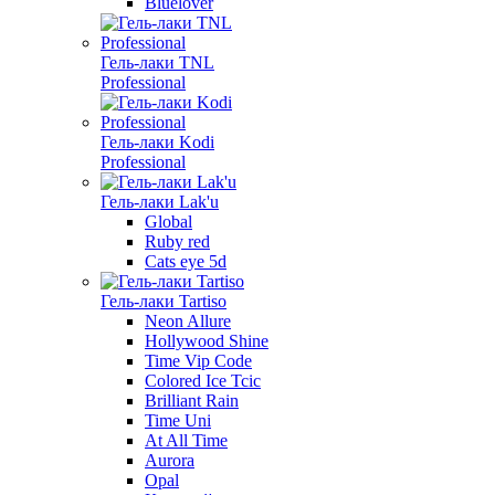
Bluelover
Гель-лаки TNL
Professional
Гель-лаки Kodi
Professional
Гель-лаки Lak'u
Global
Ruby red
Cats eye 5d
Гель-лаки Tartiso
Neon Allure
Hollywood Shine
Time Vip Code
Colored Ice Tcic
Brilliant Rain
Time Uni
At All Time
Aurora
Opal