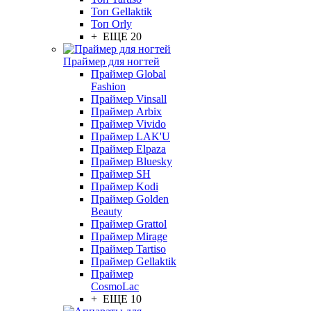
Топ Gellaktik
Топ Orly
+ ЕЩЕ 20
Праймер для ногтей
Праймер Global
Fashion
Праймер Vinsall
Праймер Arbix
Праймер Vivido
Праймер LAK'U
Праймер Elpaza
Праймер Bluesky
Праймер SH
Праймер Kodi
Праймер Golden
Beauty
Праймер Grattol
Праймер Mirage
Праймер Tartiso
Праймер Gellaktik
Праймер
CosmoLac
+ ЕЩЕ 10