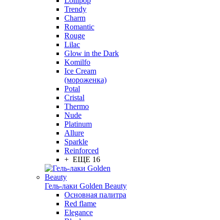
Lollipop
Trendy
Charm
Romantic
Rouge
Lilac
Glow in the Dark
Komilfo
Ice Cream
(мороженка)
Potal
Cristal
Thermo
Nude
Platinum
Allure
Sparkle
Reinforced
+ ЕЩЕ 16
Гель-лаки Golden Beauty
Основная палитра
Red flame
Elegance