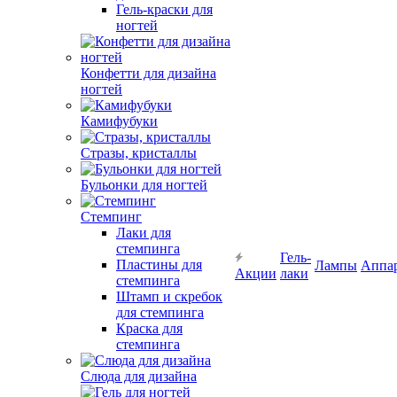
Гель-краски для
ногтей
Конфетти для дизайна
ногтей
Камифубуки
Стразы, кристаллы
Бульонки для ногтей
Стемпинг
Лаки для
стемпинга
Гель-
Пластины для
Лампы
Аппа
Акции
лаки
стемпинга
Штамп и скребок
для стемпинга
Краска для
стемпинга
Слюда для дизайна