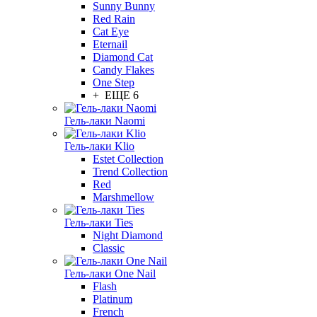
Sunny Bunny
Red Rain
Cat Eye
Eternail
Diamond Cat
Candy Flakes
One Step
+ ЕЩЕ 6
Гель-лаки Naomi
Гель-лаки Klio
Estet Collection
Trend Collection
Red
Marshmellow
Гель-лаки Ties
Night Diamond
Classic
Гель-лаки One Nail
Flash
Platinum
French