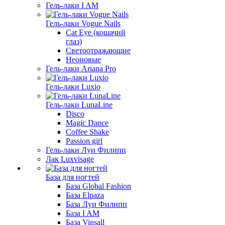
Гель-лаки I AM
Гель-лаки Vogue Nails
Cat Eye (кошачий
глаз)
Светоотражающие
Неоновые
Гель-лаки Ariana Pro
Гель-лаки Luxio
Гель-лаки LunaLine
Disco
Magic Dance
Coffee Shake
Passion girl
Гель-лаки Луи Филипп
Лак Luxvisage
База для ногтей
База Global Fashion
База Elpaza
База Луи Филипп
База I AM
База Vinsall