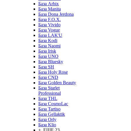
База Arbix
База Manita
База Dona Jerdona
База F.O.X.
База Vivido
База Vogue
База LAK'U
База Kodi
База Naomi
База Irisk
База UNO
База Bluesky
База SH
База Holy Rose
База CND
База Golden Beauty
База Starlet
Professional
База THL
База CosmoLac
База Tartiso
База Gellaktik
База Orly
База Klio
+ ЕЩЕ 23