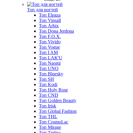
Топ для ногтей
Топ Elpaza
Топ Vinsall
Топ Arbix
Топ Dona Jerdona
Топ F.O.X.
Топ Vivido
Топ Vogue
Топ I AM
Топ LAK'U
Топ Naomi
Топ UNO
Топ Bluesky
Топ SH
Топ Kodi
Топ Holy Rose
Топ CND
Топ Golden Beauty
Топ Irisk
Топ Global Fashion
Топ THL
Топ CosmoLac
Топ Mirage
Топ Tartiso