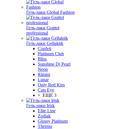
Гель-лаки Global Fashion
Гель-лаки Grattol
professional
Гель-лаки Gellaktik
Confeti
Platinum Club
Bliss
Sunshine Dj Pearl
Neon
Rimini
Lunar
Only Red Kiss
Cats Eye
+ ЕЩЕ 3
Гель-лаки Irisk
Elite Line
Zodiak
Glossy Platinum
Thermo