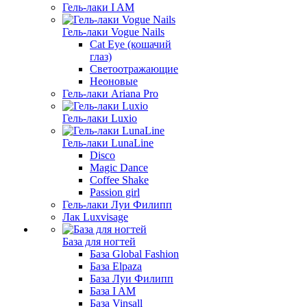
Гель-лаки I AM
Гель-лаки Vogue Nails
Cat Eye (кошачий
глаз)
Светоотражающие
Неоновые
Гель-лаки Ariana Pro
Гель-лаки Luxio
Гель-лаки LunaLine
Disco
Magic Dance
Coffee Shake
Passion girl
Гель-лаки Луи Филипп
Лак Luxvisage
База для ногтей
База Global Fashion
База Elpaza
База Луи Филипп
База I AM
База Vinsall