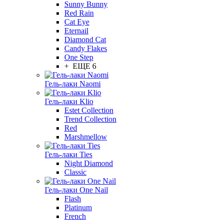
Sunny Bunny
Red Rain
Cat Eye
Eternail
Diamond Cat
Candy Flakes
One Step
+ ЕЩЕ 6
Гель-лаки Naomi
Гель-лаки Klio
Estet Collection
Trend Collection
Red
Marshmellow
Гель-лаки Ties
Night Diamond
Classic
Гель-лаки One Nail
Flash
Platinum
French