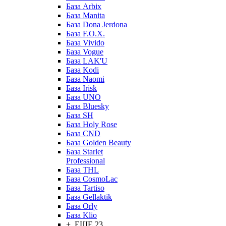
База Arbix
База Manita
База Dona Jerdona
База F.O.X.
База Vivido
База Vogue
База LAK'U
База Kodi
База Naomi
База Irisk
База UNO
База Bluesky
База SH
База Holy Rose
База CND
База Golden Beauty
База Starlet
Professional
База THL
База CosmoLac
База Tartiso
База Gellaktik
База Orly
База Klio
+ ЕЩЕ 23