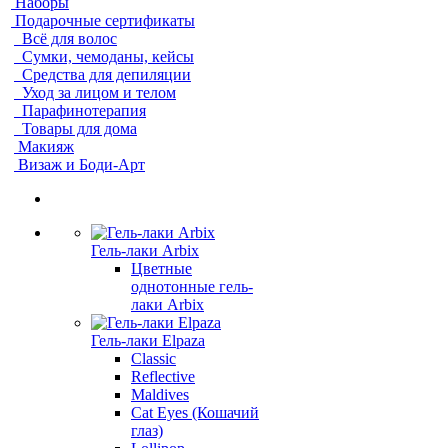
Наборы
Подарочные сертификаты
Всё для волос
Сумки, чемоданы, кейсы
Средства для депиляции
Уход за лицом и телом
Парафинотерапия
Товары для дома
Макияж
Визаж и Боди-Арт
Гель-лаки Arbix
Цветные
однотонные гель-
лаки Arbix
Гель-лаки Elpaza
Classic
Reflective
Maldives
Cat Eyes (Кошачий
глаз)