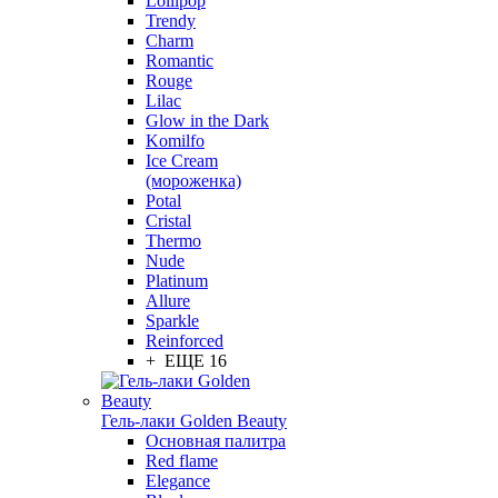
Lollipop
Trendy
Charm
Romantic
Rouge
Lilac
Glow in the Dark
Komilfo
Ice Cream
(мороженка)
Potal
Cristal
Thermo
Nude
Platinum
Allure
Sparkle
Reinforced
+ ЕЩЕ 16
Гель-лаки Golden Beauty
Основная палитра
Red flame
Elegance