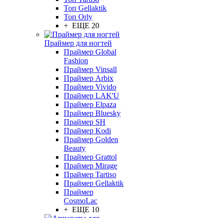
Топ Gellaktik
Топ Orly
+ ЕЩЕ 20
Праймер для ногтей
Праймер Global
Fashion
Праймер Vinsall
Праймер Arbix
Праймер Vivido
Праймер LAK'U
Праймер Elpaza
Праймер Bluesky
Праймер SH
Праймер Kodi
Праймер Golden
Beauty
Праймер Grattol
Праймер Mirage
Праймер Tartiso
Праймер Gellaktik
Праймер
CosmoLac
+ ЕЩЕ 10