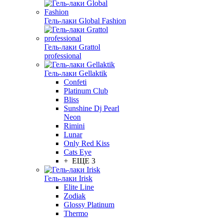
Гель-лаки Global Fashion
Гель-лаки Grattol
professional
Гель-лаки Gellaktik
Confeti
Platinum Club
Bliss
Sunshine Dj Pearl
Neon
Rimini
Lunar
Only Red Kiss
Cats Eye
+ ЕЩЕ 3
Гель-лаки Irisk
Elite Line
Zodiak
Glossy Platinum
Thermo