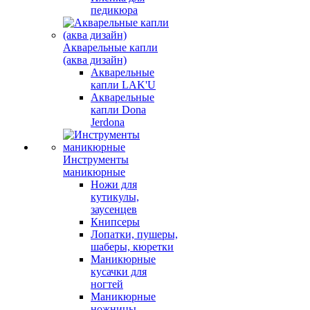
педикюра
Акварельные капли
(аква дизайн)
Акварельные
капли LAK'U
Акварельные
капли Dona
Jerdona
Инструменты
маникюрные
Ножи для
кутикулы,
заусенцев
Книпсеры
Лопатки, пушеры,
шаберы, кюретки
Маникюрные
кусачки для
ногтей
Маникюрные
ножницы