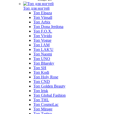
Топ для ногтей
Топ Elpaza
Топ Vinsall
Топ Arbix
Топ Dona Jerdona
Топ F.O.X.
Топ Vivido
Топ Vogue
Топ I AM
Топ LAK'U
Топ Naomi
Топ UNO
Топ Bluesky
Топ SH
Топ Kodi
Топ Holy Rose
Топ CND
Топ Golden Beauty
Топ Irisk
Топ Global Fashion
Топ THL
Топ CosmoLac
Топ Mirage
Топ Tartiso