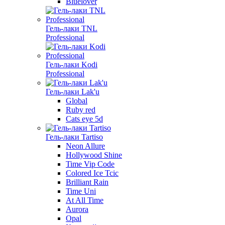
Bluelover
Гель-лаки TNL
Professional
Гель-лаки Kodi
Professional
Гель-лаки Lak'u
Global
Ruby red
Cats eye 5d
Гель-лаки Tartiso
Neon Allure
Hollywood Shine
Time Vip Code
Colored Ice Tcic
Brilliant Rain
Time Uni
At All Time
Aurora
Opal