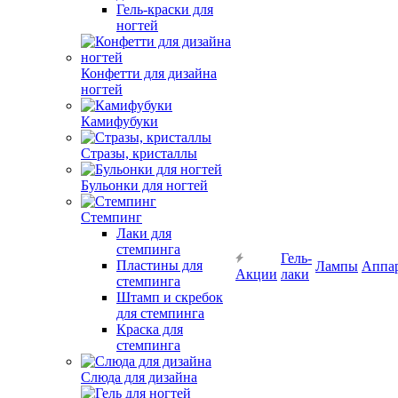
Гель-краски для
ногтей
Конфетти для дизайна
ногтей
Камифубуки
Стразы, кристаллы
Бульонки для ногтей
Стемпинг
Лаки для
стемпинга
Гель-
Пластины для
Лампы
Аппа
Акции
лаки
стемпинга
Штамп и скребок
для стемпинга
Краска для
стемпинга
Слюда для дизайна