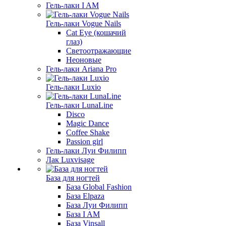
Гель-лаки I AM
Гель-лаки Vogue Nails
Cat Eye (кошачий
глаз)
Светоотражающие
Неоновые
Гель-лаки Ariana Pro
Гель-лаки Luxio
Гель-лаки LunaLine
Disco
Magic Dance
Coffee Shake
Passion girl
Гель-лаки Луи Филипп
Лак Luxvisage
База для ногтей
База Global Fashion
База Elpaza
База Луи Филипп
База I AM
База Vinsall