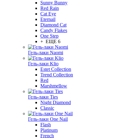
Sunny Bunny
Red Rain
Cat Eye
Eternail
Diamond Cat
Candy Flakes
One Step
+ ЕЩЕ 6
Гель-лаки Naomi
Гель-лаки Klio
Estet Collection
Trend Collection
Red
Marshmellow
Гель-лаки Ties
Night Diamond
Classic
Гель-лаки One Nail
Flash
Platinum
French