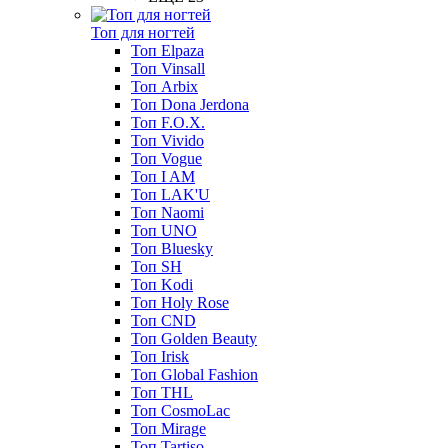
Топ для ногтей
Топ Elpaza
Топ Vinsall
Топ Arbix
Топ Dona Jerdona
Топ F.O.X.
Топ Vivido
Топ Vogue
Топ I AM
Топ LAK'U
Топ Naomi
Топ UNO
Топ Bluesky
Топ SH
Топ Kodi
Топ Holy Rose
Топ CND
Топ Golden Beauty
Топ Irisk
Топ Global Fashion
Топ THL
Топ CosmoLac
Топ Mirage
Топ Tartiso