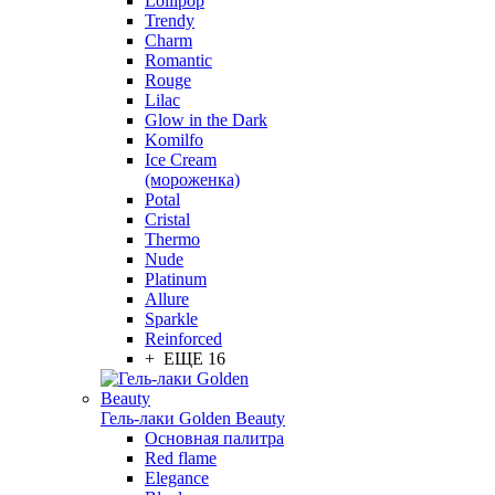
Lollipop
Trendy
Charm
Romantic
Rouge
Lilac
Glow in the Dark
Komilfo
Ice Cream
(мороженка)
Potal
Cristal
Thermo
Nude
Platinum
Allure
Sparkle
Reinforced
+ ЕЩЕ 16
Гель-лаки Golden Beauty
Основная палитра
Red flame
Elegance