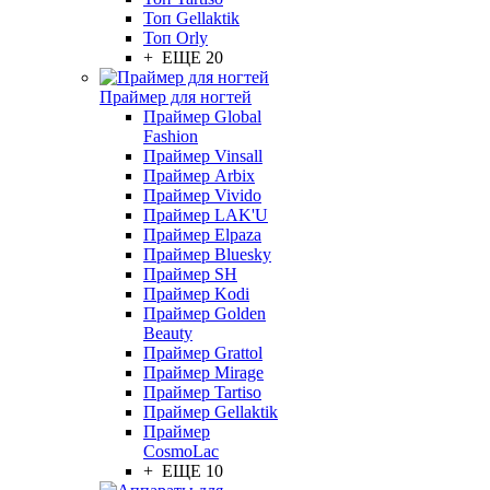
Топ Gellaktik
Топ Orly
+ ЕЩЕ 20
Праймер для ногтей
Праймер Global
Fashion
Праймер Vinsall
Праймер Arbix
Праймер Vivido
Праймер LAK'U
Праймер Elpaza
Праймер Bluesky
Праймер SH
Праймер Kodi
Праймер Golden
Beauty
Праймер Grattol
Праймер Mirage
Праймер Tartiso
Праймер Gellaktik
Праймер
CosmoLac
+ ЕЩЕ 10