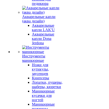
педикюра
Акварельные капли
(аква дизайн)
Акварельные
капли LAK'U
Акварельные
капли Dona
Jerdona
Инструменты
маникюрные
Ножи для
кутикулы,
заусенцев
Книпсеры
Лопатки, пушеры,
шаберы, кюретки
Маникюрные
кусачки для
ногтей
Маникюрные
ножницы