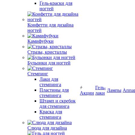
Гель-краски для
ногтей
Конфетти для дизайна
ногтей
Камифубуки
Стразы, кристаллы
Бульонки для ногтей
Стемпинг
Лаки для
стемпинга
Гель-
Пластины для
Лампы
Аппа
Акции
лаки
стемпинга
Штамп и скребок
для стемпинга
Краска для
стемпинга
Слюда для дизайна