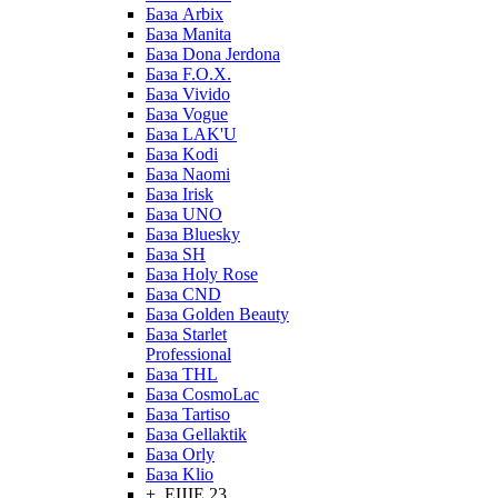
База Arbix
База Manita
База Dona Jerdona
База F.O.X.
База Vivido
База Vogue
База LAK'U
База Kodi
База Naomi
База Irisk
База UNO
База Bluesky
База SH
База Holy Rose
База CND
База Golden Beauty
База Starlet
Professional
База THL
База CosmoLac
База Tartiso
База Gellaktik
База Orly
База Klio
+ ЕЩЕ 23