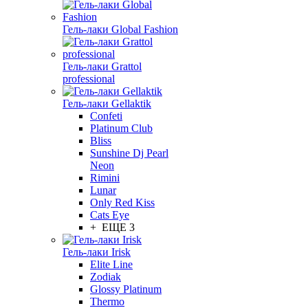
Гель-лаки Global Fashion
Гель-лаки Grattol
professional
Гель-лаки Gellaktik
Confeti
Platinum Club
Bliss
Sunshine Dj Pearl
Neon
Rimini
Lunar
Only Red Kiss
Cats Eye
+ ЕЩЕ 3
Гель-лаки Irisk
Elite Line
Zodiak
Glossy Platinum
Thermo