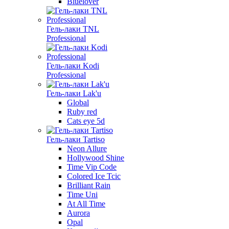
Bluelover
Гель-лаки TNL
Professional
Гель-лаки Kodi
Professional
Гель-лаки Lak'u
Global
Ruby red
Cats eye 5d
Гель-лаки Tartiso
Neon Allure
Hollywood Shine
Time Vip Code
Colored Ice Tcic
Brilliant Rain
Time Uni
At All Time
Aurora
Opal