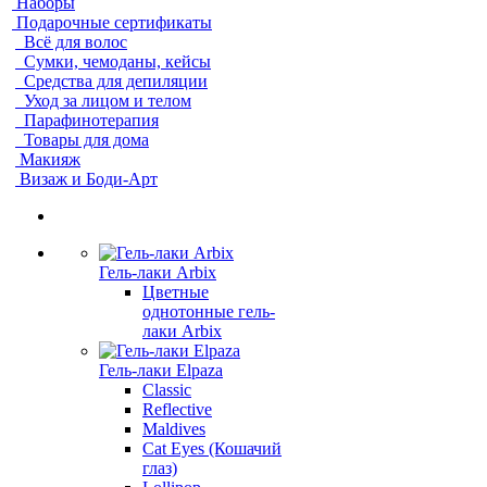
Наборы
Подарочные сертификаты
Всё для волос
Сумки, чемоданы, кейсы
Средства для депиляции
Уход за лицом и телом
Парафинотерапия
Товары для дома
Макияж
Визаж и Боди-Арт
Гель-лаки Arbix
Цветные
однотонные гель-
лаки Arbix
Гель-лаки Elpaza
Classic
Reflective
Maldives
Cat Eyes (Кошачий
глаз)