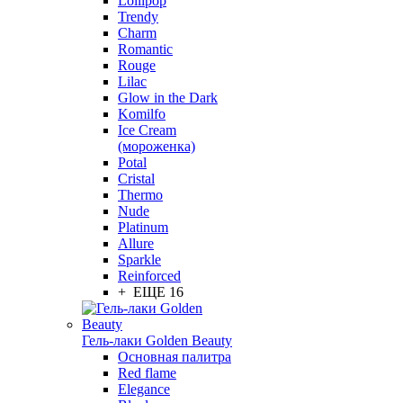
Lollipop
Trendy
Charm
Romantic
Rouge
Lilac
Glow in the Dark
Komilfo
Ice Cream
(мороженка)
Potal
Cristal
Thermo
Nude
Platinum
Allure
Sparkle
Reinforced
+ ЕЩЕ 16
Гель-лаки Golden Beauty
Основная палитра
Red flame
Elegance