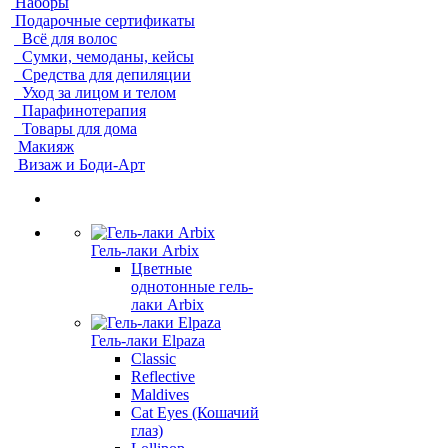
Наборы
Подарочные сертификаты
Всё для волос
Сумки, чемоданы, кейсы
Средства для депиляции
Уход за лицом и телом
Парафинотерапия
Товары для дома
Макияж
Визаж и Боди-Арт
Гель-лаки Arbix
Цветные
однотонные гель-
лаки Arbix
Гель-лаки Elpaza
Classic
Reflective
Maldives
Cat Eyes (Кошачий
глаз)