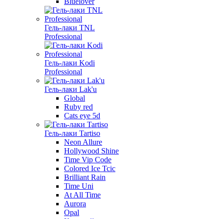
Bluelover
Гель-лаки TNL
Professional
Гель-лаки Kodi
Professional
Гель-лаки Lak'u
Global
Ruby red
Cats eye 5d
Гель-лаки Tartiso
Neon Allure
Hollywood Shine
Time Vip Code
Colored Ice Tcic
Brilliant Rain
Time Uni
At All Time
Aurora
Opal