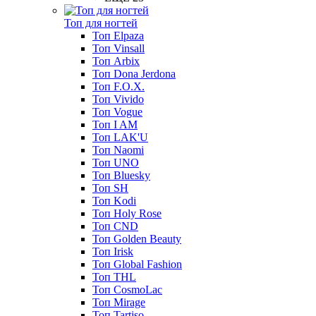
Топ для ногтей
Топ Elpaza
Топ Vinsall
Топ Arbix
Топ Dona Jerdona
Топ F.O.X.
Топ Vivido
Топ Vogue
Топ I AM
Топ LAK'U
Топ Naomi
Топ UNO
Топ Bluesky
Топ SH
Топ Kodi
Топ Holy Rose
Топ CND
Топ Golden Beauty
Топ Irisk
Топ Global Fashion
Топ THL
Топ CosmoLac
Топ Mirage
Топ Tartiso