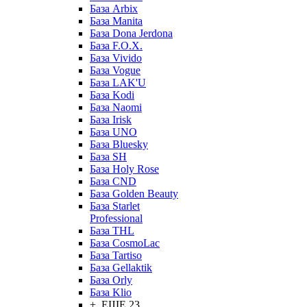
База Arbix
База Manita
База Dona Jerdona
База F.O.X.
База Vivido
База Vogue
База LAK'U
База Kodi
База Naomi
База Irisk
База UNO
База Bluesky
База SH
База Holy Rose
База CND
База Golden Beauty
База Starlet
Professional
База THL
База CosmoLac
База Tartiso
База Gellaktik
База Orly
База Klio
+ ЕЩЕ 23