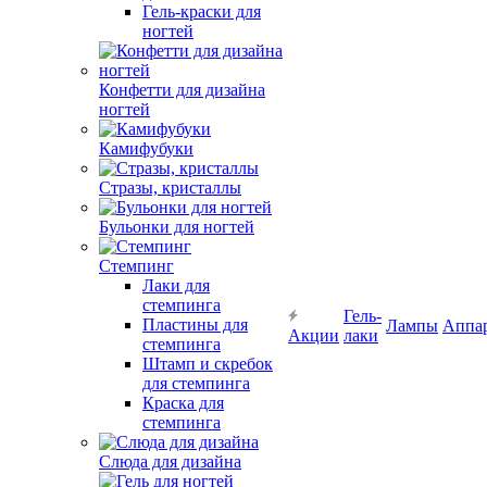
Гель-краски для
ногтей
Конфетти для дизайна
ногтей
Камифубуки
Стразы, кристаллы
Бульонки для ногтей
Стемпинг
Лаки для
стемпинга
Гель-
Пластины для
Лампы
Аппа
Акции
лаки
стемпинга
Штамп и скребок
для стемпинга
Краска для
стемпинга
Слюда для дизайна