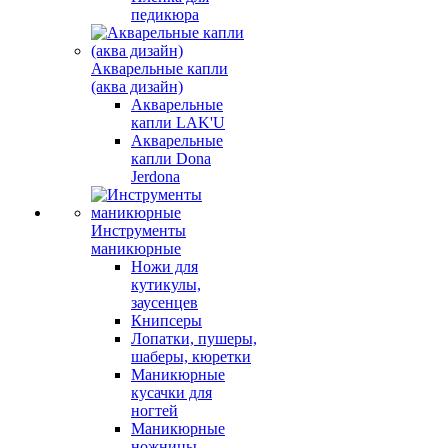
педикюра
Акварельные капли
(аква дизайн)
Акварельные
капли LAK'U
Акварельные
капли Dona
Jerdona
Инструменты
маникюрные
Ножи для
кутикулы,
заусенцев
Книпсеры
Лопатки, пушеры,
шаберы, кюретки
Маникюрные
кусачки для
ногтей
Маникюрные
ножницы