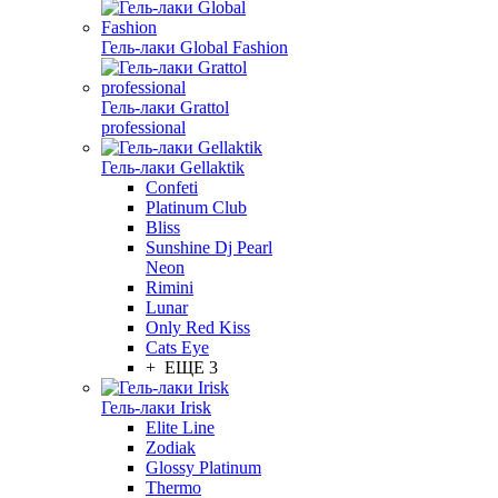
Гель-лаки Global Fashion
Гель-лаки Grattol
professional
Гель-лаки Gellaktik
Confeti
Platinum Club
Bliss
Sunshine Dj Pearl
Neon
Rimini
Lunar
Only Red Kiss
Cats Eye
+ ЕЩЕ 3
Гель-лаки Irisk
Elite Line
Zodiak
Glossy Platinum
Thermo