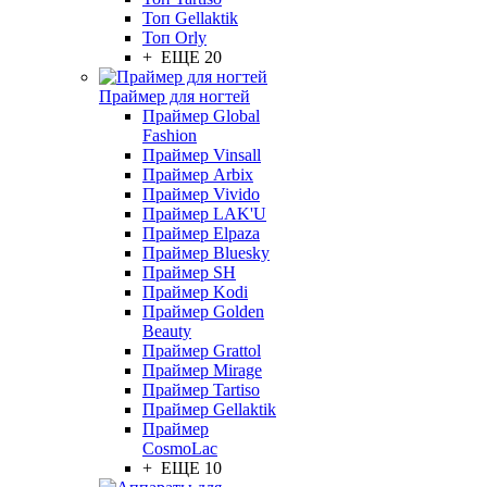
Топ Gellaktik
Топ Orly
+ ЕЩЕ 20
Праймер для ногтей
Праймер Global
Fashion
Праймер Vinsall
Праймер Arbix
Праймер Vivido
Праймер LAK'U
Праймер Elpaza
Праймер Bluesky
Праймер SH
Праймер Kodi
Праймер Golden
Beauty
Праймер Grattol
Праймер Mirage
Праймер Tartiso
Праймер Gellaktik
Праймер
CosmoLac
+ ЕЩЕ 10