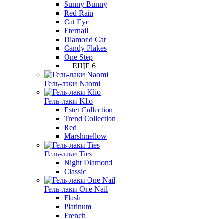
Sunny Bunny
Red Rain
Cat Eye
Eternail
Diamond Cat
Candy Flakes
One Step
+ ЕЩЕ 6
Гель-лаки Naomi
Гель-лаки Klio
Estet Collection
Trend Collection
Red
Marshmellow
Гель-лаки Ties
Night Diamond
Classic
Гель-лаки One Nail
Flash
Platinum
French