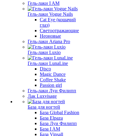
Гель-лаки I AM
Гель-лаки Vogue Nails
Cat Eye (кошачий
глаз)
Светоотражающие
Неоновые
Гель-лаки Ariana Pro
Гель-лаки Luxio
Гель-лаки LunaLine
Disco
Magic Dance
Coffee Shake
Passion girl
Гель-лаки Луи Филипп
Лак Luxvisage
База для ногтей
База Global Fashion
База Elpaza
База Луи Филипп
База I AM
База Vinsall