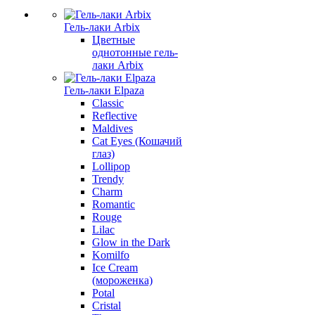
Гель-лаки Arbix
Цветные
однотонные гель-
лаки Arbix
Гель-лаки Elpaza
Classic
Reflective
Maldives
Cat Eyes (Кошачий
глаз)
Lollipop
Trendy
Charm
Romantic
Rouge
Lilac
Glow in the Dark
Komilfo
Ice Cream
(мороженка)
Potal
Cristal