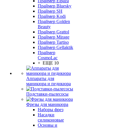
Праймер Elpaza
Праймер Bluesky
Праймер SH
Праймер Kodi
Праймер Golden
Beauty
Праймер Grattol
Праймер Mirage
Праймер Tartiso
Праймер Gellaktik
Праймер
CosmoLac
+ ЕЩЕ 10
Аппараты для
маникюра и педикюра
Подставки-пылесосы
Фрезы для маникюра
Наборы фрез
Насадки
силиконовые
Основы и