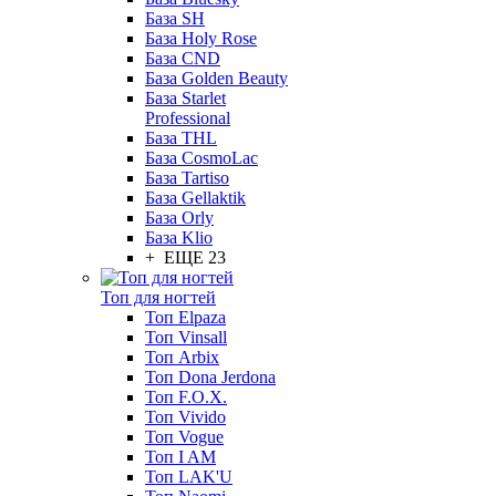
База SH
База Holy Rose
База CND
База Golden Beauty
База Starlet
Professional
База THL
База CosmoLac
База Tartiso
База Gellaktik
База Orly
База Klio
+ ЕЩЕ 23
Топ для ногтей
Топ Elpaza
Топ Vinsall
Топ Arbix
Топ Dona Jerdona
Топ F.O.X.
Топ Vivido
Топ Vogue
Топ I AM
Топ LAK'U