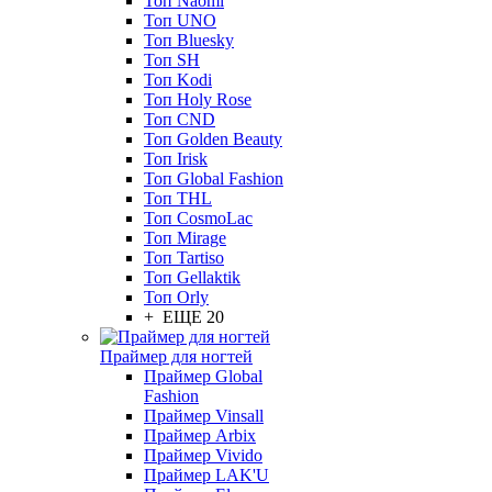
Топ Naomi
Топ UNO
Топ Bluesky
Топ SH
Топ Kodi
Топ Holy Rose
Топ CND
Топ Golden Beauty
Топ Irisk
Топ Global Fashion
Топ THL
Топ CosmoLac
Топ Mirage
Топ Tartiso
Топ Gellaktik
Топ Orly
+ ЕЩЕ 20
Праймер для ногтей
Праймер Global
Fashion
Праймер Vinsall
Праймер Arbix
Праймер Vivido
Праймер LAK'U