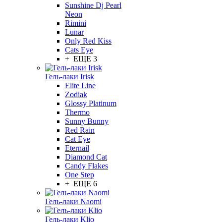
Sunshine Dj Pearl
Neon
Rimini
Lunar
Only Red Kiss
Cats Eye
+ ЕЩЕ 3
Гель-лаки Irisk
Elite Line
Zodiak
Glossy Platinum
Thermo
Sunny Bunny
Red Rain
Cat Eye
Eternail
Diamond Cat
Candy Flakes
One Step
+ ЕЩЕ 6
Гель-лаки Naomi
Гель-лаки Klio