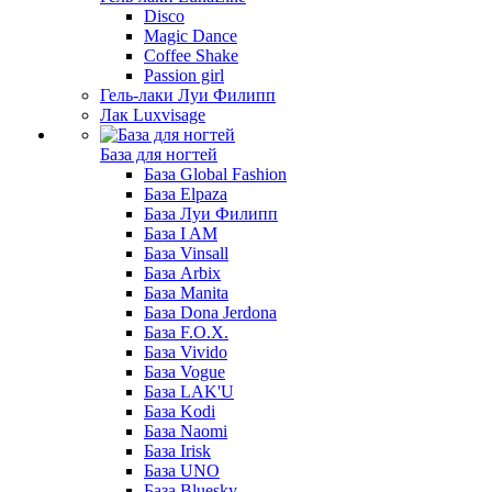
Disco
Magic Dance
Coffee Shake
Passion girl
Гель-лаки Луи Филипп
Лак Luxvisage
База для ногтей
База Global Fashion
База Elpaza
База Луи Филипп
База I AM
База Vinsall
База Arbix
База Manita
База Dona Jerdona
База F.O.X.
База Vivido
База Vogue
База LAK'U
База Kodi
База Naomi
База Irisk
База UNO
База Bluesky