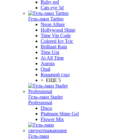
Ruby red
Cats eye 5d
Гель-лаки Tartiso
Neon Allure
Hollywood Shine
Time Vip Code
Colored Ice Tcic
Brilliant Rain
Time Uni
At All Time
Aurora
Opal
Кошачий глаз
+ ЕЩЕ 5
Гель-лаки Starlet
Professional
Disco
Platinum Shine Gel
Flower Mix
Гель-лаки