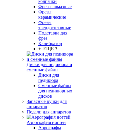
колпачки
Фрезы алмазные
Фрезы
керамические
Фрезы
твердосплавные
Подставка для
фрез
Калибратор
+ ЕЩЕ 3
Диски для педикюра и
сменные файлы
Диски для
педикюра
Сменные файлы
для педикюрных
дисков
Запасные ручки для
аппаратов
Педали для аппаратов
Аэрография ногтей
Аэрографы