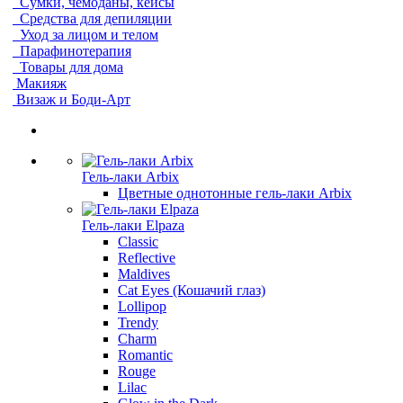
Сумки, чемоданы, кейсы
Средства для депиляции
Уход за лицом и телом
Парафинотерапия
Товары для дома
Макияж
Визаж и Боди-Арт
Гель-лаки Arbix
Цветные однотонные гель-лаки Arbix
Гель-лаки Elpaza
Classic
Reflective
Maldives
Cat Eyes (Кошачий глаз)
Lollipop
Trendy
Charm
Romantic
Rouge
Lilac