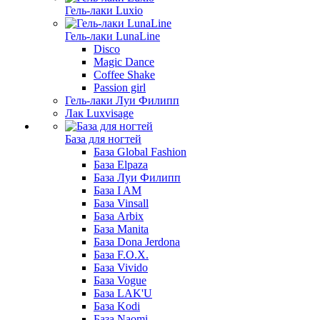
Гель-лаки Luxio
Гель-лаки LunaLine
Disco
Magic Dance
Coffee Shake
Passion girl
Гель-лаки Луи Филипп
Лак Luxvisage
База для ногтей
База Global Fashion
База Elpaza
База Луи Филипп
База I AM
База Vinsall
База Arbix
База Manita
База Dona Jerdona
База F.O.X.
База Vivido
База Vogue
База LAK'U
База Kodi
База Naomi