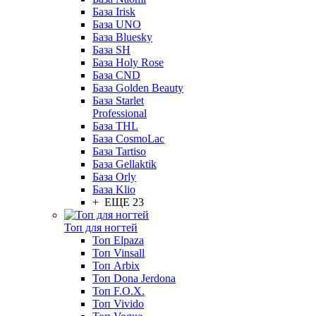
База Irisk
База UNO
База Bluesky
База SH
База Holy Rose
База CND
База Golden Beauty
База Starlet
Professional
База THL
База CosmoLac
База Tartiso
База Gellaktik
База Orly
База Klio
+ ЕЩЕ 23
Топ для ногтей
Топ Elpaza
Топ Vinsall
Топ Arbix
Топ Dona Jerdona
Топ F.O.X.
Топ Vivido