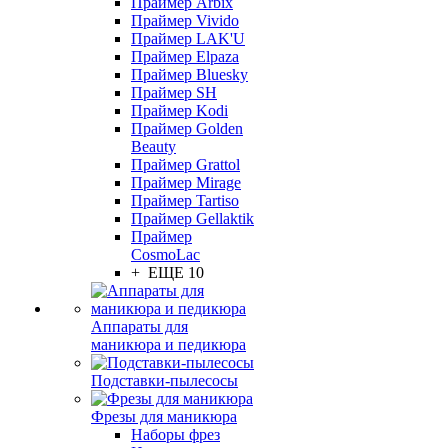
Праймер Arbix
Праймер Vivido
Праймер LAK'U
Праймер Elpaza
Праймер Bluesky
Праймер SH
Праймер Kodi
Праймер Golden
Beauty
Праймер Grattol
Праймер Mirage
Праймер Tartiso
Праймер Gellaktik
Праймер
CosmoLac
+ ЕЩЕ 10
Аппараты для
маникюра и педикюра
Подставки-пылесосы
Фрезы для маникюра
Наборы фрез