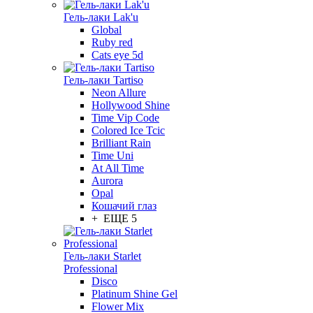
Гель-лаки Lak'u
Global
Ruby red
Cats eye 5d
Гель-лаки Tartiso
Neon Allure
Hollywood Shine
Time Vip Code
Colored Ice Tcic
Brilliant Rain
Time Uni
At All Time
Aurora
Opal
Кошачий глаз
+ ЕЩЕ 5
Гель-лаки Starlet
Professional
Disco
Platinum Shine Gel
Flower Mix