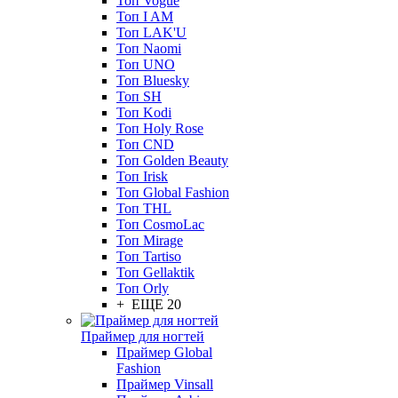
Топ Vogue
Топ I AM
Топ LAK'U
Топ Naomi
Топ UNO
Топ Bluesky
Топ SH
Топ Kodi
Топ Holy Rose
Топ CND
Топ Golden Beauty
Топ Irisk
Топ Global Fashion
Топ THL
Топ CosmoLac
Топ Mirage
Топ Tartiso
Топ Gellaktik
Топ Orly
+ ЕЩЕ 20
Праймер для ногтей
Праймер Global
Fashion
Праймер Vinsall