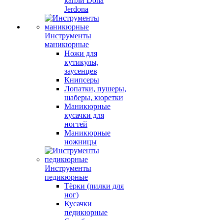
капли Dona
Jerdona
Инструменты
маникюрные
Ножи для
кутикулы,
заусенцев
Книпсеры
Лопатки, пушеры,
шаберы, кюретки
Маникюрные
кусачки для
ногтей
Маникюрные
ножницы
Инструменты
педикюрные
Тёрки (пилки для
ног)
Кусачки
педикюрные