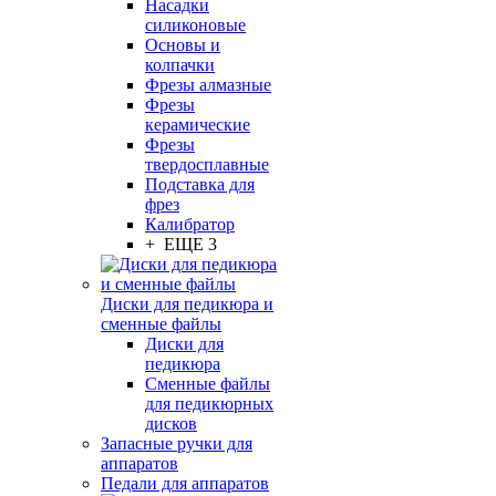
Насадки
силиконовые
Основы и
колпачки
Фрезы алмазные
Фрезы
керамические
Фрезы
твердосплавные
Подставка для
фрез
Калибратор
+ ЕЩЕ 3
Диски для педикюра и
сменные файлы
Диски для
педикюра
Сменные файлы
для педикюрных
дисков
Запасные ручки для
аппаратов
Педали для аппаратов