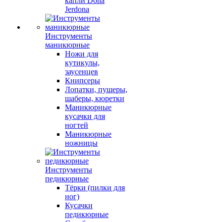
капли Dona
Jerdona
Инструменты
маникюрные
Ножи для
кутикулы,
заусенцев
Книпсеры
Лопатки, пушеры,
шаберы, кюретки
Маникюрные
кусачки для
ногтей
Маникюрные
ножницы
Инструменты
педикюрные
Тёрки (пилки для
ног)
Кусачки
педикюрные