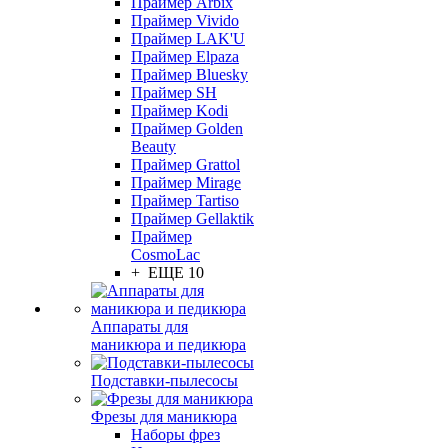
Праймер Arbix
Праймер Vivido
Праймер LAK'U
Праймер Elpaza
Праймер Bluesky
Праймер SH
Праймер Kodi
Праймер Golden
Beauty
Праймер Grattol
Праймер Mirage
Праймер Tartiso
Праймер Gellaktik
Праймер
CosmoLac
+ ЕЩЕ 10
Аппараты для
маникюра и педикюра
Подставки-пылесосы
Фрезы для маникюра
Наборы фрез