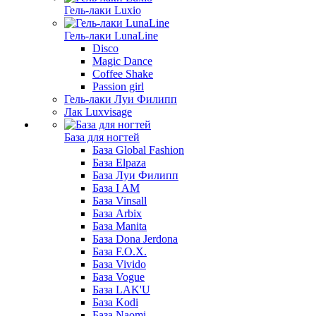
Гель-лаки Luxio
Гель-лаки LunaLine
Disco
Magic Dance
Coffee Shake
Passion girl
Гель-лаки Луи Филипп
Лак Luxvisage
База для ногтей
База Global Fashion
База Elpaza
База Луи Филипп
База I AM
База Vinsall
База Arbix
База Manita
База Dona Jerdona
База F.O.X.
База Vivido
База Vogue
База LAK'U
База Kodi
База Naomi