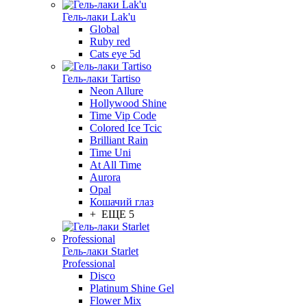
Гель-лаки Lak'u
Global
Ruby red
Cats eye 5d
Гель-лаки Tartiso
Neon Allure
Hollywood Shine
Time Vip Code
Colored Ice Tcic
Brilliant Rain
Time Uni
At All Time
Aurora
Opal
Кошачий глаз
+ ЕЩЕ 5
Гель-лаки Starlet
Professional
Disco
Platinum Shine Gel
Flower Mix