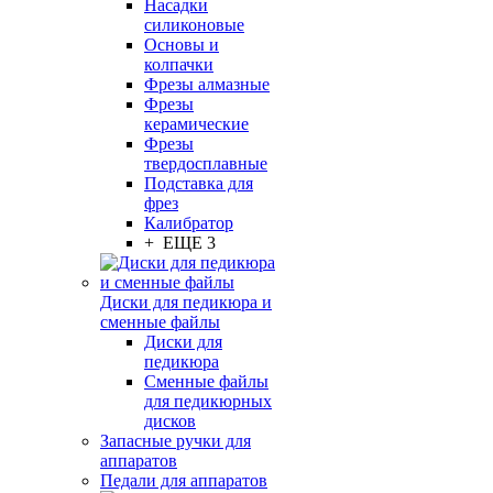
Насадки
силиконовые
Основы и
колпачки
Фрезы алмазные
Фрезы
керамические
Фрезы
твердосплавные
Подставка для
фрез
Калибратор
+ ЕЩЕ 3
Диски для педикюра и
сменные файлы
Диски для
педикюра
Сменные файлы
для педикюрных
дисков
Запасные ручки для
аппаратов
Педали для аппаратов