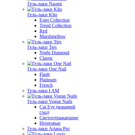
Гель-лаки Naomi
Гель-лаки Klio
Estet Collection
Trend Collection
Red
Marshmellow
Гель-лаки Ties
Night Diamond
Classic
Гель-лаки One Nail
Flash
Platinum
French
Гель-лаки I AM
Гель-лаки Vogue Nails
Cat Eye (кошачий
глаз)
Светоотражающие
Неоновые
Гель-лаки Ariana Pro