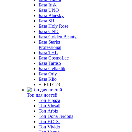
База Irisk
База UNO
База Bluesky
База SH
База Holy Rose
База CND
База Golden Beauty
База Starlet
Professional
База THL
База CosmoLac
База Tartiso
База Gellaktik
База Orly
База Klio
+ ЕЩЕ 23
Топ для ногтей
Топ Elpaza
Топ Vinsall
Топ Arbix
Топ Dona Jerdona
Топ F.O.X.
Топ Vivido