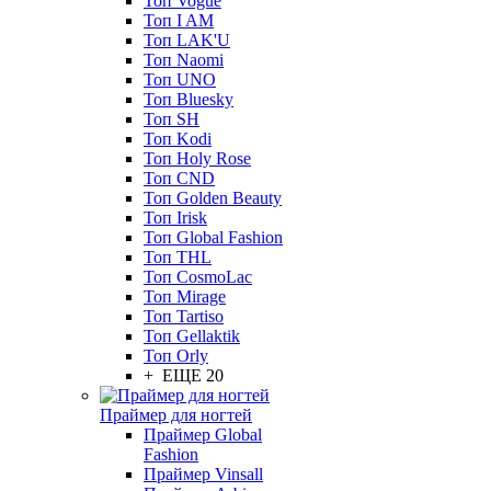
Топ Vogue
Топ I AM
Топ LAK'U
Топ Naomi
Топ UNO
Топ Bluesky
Топ SH
Топ Kodi
Топ Holy Rose
Топ CND
Топ Golden Beauty
Топ Irisk
Топ Global Fashion
Топ THL
Топ CosmoLac
Топ Mirage
Топ Tartiso
Топ Gellaktik
Топ Orly
+ ЕЩЕ 20
Праймер для ногтей
Праймер Global
Fashion
Праймер Vinsall