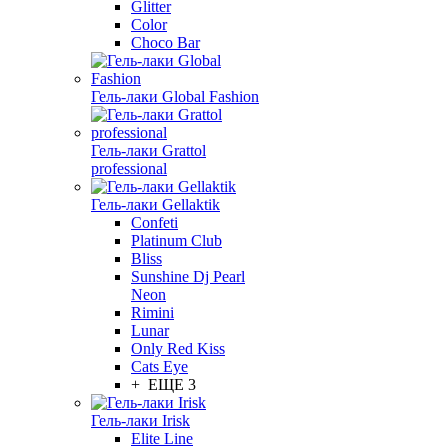
Glitter
Color
Choco Bar
Гель-лаки Global Fashion
Гель-лаки Grattol
professional
Гель-лаки Gellaktik
Confeti
Platinum Club
Bliss
Sunshine Dj Pearl
Neon
Rimini
Lunar
Only Red Kiss
Cats Eye
+ ЕЩЕ 3
Гель-лаки Irisk
Elite Line