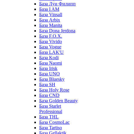
База Луи Филипп
База I AM
База Vinsall
База Arbix
База Manita
База Dona Jerdona
База F.O.X.
База Vivido
База Vogue
База LAK'U
База Kodi
База Naomi
База Irisk
База UNO
База Bluesky
База SH
База Holy Rose
База CND
База Golden Beauty
База Starlet
Professional
База THL
База CosmoLac
База Tartiso
База Gellaktik