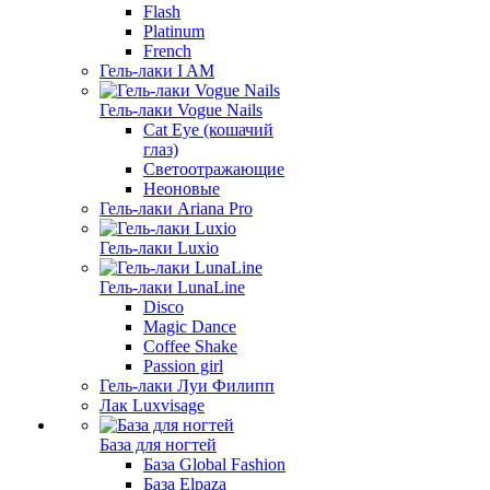
Flash
Platinum
French
Гель-лаки I AM
Гель-лаки Vogue Nails
Cat Eye (кошачий
глаз)
Светоотражающие
Неоновые
Гель-лаки Ariana Pro
Гель-лаки Luxio
Гель-лаки LunaLine
Disco
Magic Dance
Coffee Shake
Passion girl
Гель-лаки Луи Филипп
Лак Luxvisage
База для ногтей
База Global Fashion
База Elpaza