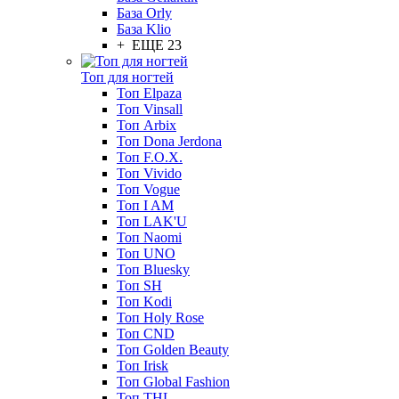
База Orly
База Klio
+ ЕЩЕ 23
Топ для ногтей
Топ Elpaza
Топ Vinsall
Топ Arbix
Топ Dona Jerdona
Топ F.O.X.
Топ Vivido
Топ Vogue
Топ I AM
Топ LAK'U
Топ Naomi
Топ UNO
Топ Bluesky
Топ SH
Топ Kodi
Топ Holy Rose
Топ CND
Топ Golden Beauty
Топ Irisk
Топ Global Fashion
Топ THL