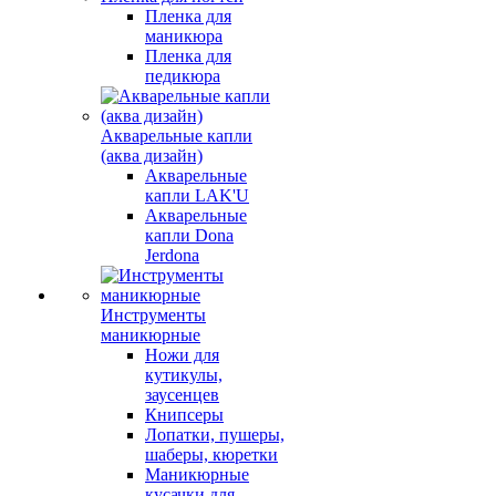
Пленка для
маникюра
Пленка для
педикюра
Акварельные капли
(аква дизайн)
Акварельные
капли LAK'U
Акварельные
капли Dona
Jerdona
Инструменты
маникюрные
Ножи для
кутикулы,
заусенцев
Книпсеры
Лопатки, пушеры,
шаберы, кюретки
Маникюрные
кусачки для