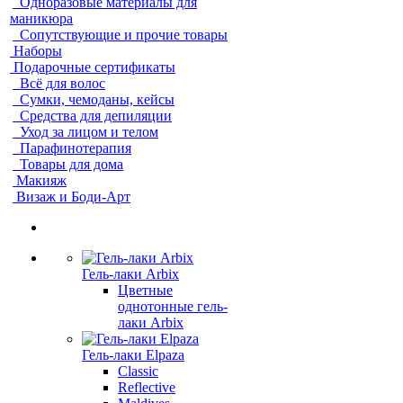
Одноразовые материалы для
маникюра
Сопутствующие и прочие товары
Наборы
Подарочные сертификаты
Всё для волос
Сумки, чемоданы, кейсы
Средства для депиляции
Уход за лицом и телом
Парафинотерапия
Товары для дома
Макияж
Визаж и Боди-Арт
Гель-лаки Arbix
Цветные
однотонные гель-
лаки Arbix
Гель-лаки Elpaza
Classic
Reflective