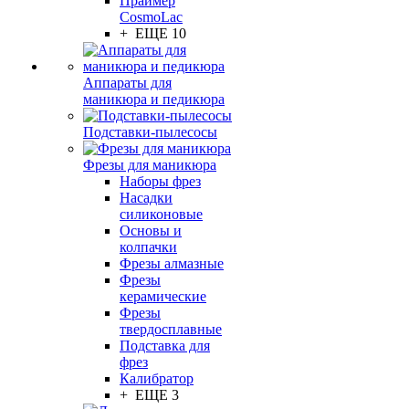
Праймер
CosmoLac
+ ЕЩЕ 10
Аппараты для
маникюра и педикюра
Подставки-пылесосы
Фрезы для маникюра
Наборы фрез
Насадки
силиконовые
Основы и
колпачки
Фрезы алмазные
Фрезы
керамические
Фрезы
твердосплавные
Подставка для
фрез
Калибратор
+ ЕЩЕ 3