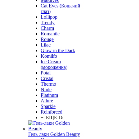
Maldives
Cat Eyes (Кошачий
глаз)
Lollipop
Trendy
Charm
Romantic
Rouge
Lilac
Glow in the Dark
Komilfo
Ice Cream
(мороженка)
Potal
Cristal
Thermo
Nude
Platinum
Allure
Sparkle
Reinforced
+ ЕЩЕ 16
Гель-лаки Golden Beauty