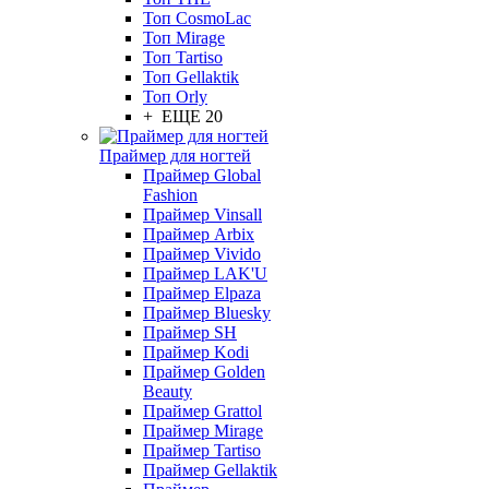
Топ CosmoLac
Топ Mirage
Топ Tartiso
Топ Gellaktik
Топ Orly
+ ЕЩЕ 20
Праймер для ногтей
Праймер Global
Fashion
Праймер Vinsall
Праймер Arbix
Праймер Vivido
Праймер LAK'U
Праймер Elpaza
Праймер Bluesky
Праймер SH
Праймер Kodi
Праймер Golden
Beauty
Праймер Grattol
Праймер Mirage
Праймер Tartiso
Праймер Gellaktik