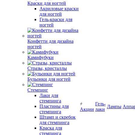
Краски для ногтей
Акриловые краски
для ногтей
Гель-краски для
ногтей
Конфетти для дизайна
ногтей
Камифубуки
Стразы, кристаллы
Бульонки для ногтей
Стемпинг
Лаки для
стемпинга
Гель-
Пластины для
Лампы
Аппа
Акции
лаки
стемпинга
Штамп и скребок
для стемпинга
Краска для
стемпинга