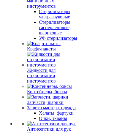
маникюрных
инструментов
Стерилизаторы
ультразвуковые
Стерилизаторы
гасперленовые,
шариковые
УФ стерилизаторы
Крафт-пакеты
Жидкости для
стерилизации
инструментов
Контейнеры, боксы
Запчасти, шарики
Защита мастера, одежда
Халаты, фартуки
Очки, экраны
Антисептики для рук