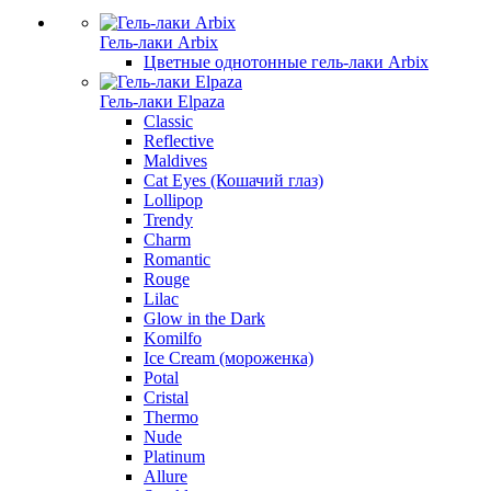
Гель-лаки Arbix
Цветные однотонные гель-лаки Arbix
Гель-лаки Elpaza
Classic
Reflective
Maldives
Cat Eyes (Кошачий глаз)
Lollipop
Trendy
Charm
Romantic
Rouge
Lilac
Glow in the Dark
Komilfo
Ice Cream (мороженка)
Potal
Cristal
Thermo
Nude
Platinum
Allure