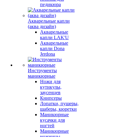
педикюра
Акварельные капли
(аква дизайн)
Акварельные
капли LAK'U
Акварельные
капли Dona
Jerdona
Инструменты
маникюрные
Ножи для
кутикулы,
заусенцев
Книпсеры
Лопатки, пушеры,
шаберы, кюретки
Маникюрные
кусачки для
ногтей
Маникюрные
ножницы