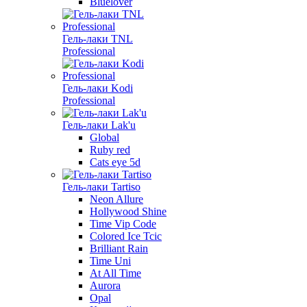
Bluelover
Гель-лаки TNL
Professional
Гель-лаки Kodi
Professional
Гель-лаки Lak'u
Global
Ruby red
Cats eye 5d
Гель-лаки Tartiso
Neon Allure
Hollywood Shine
Time Vip Code
Colored Ice Tcic
Brilliant Rain
Time Uni
At All Time
Aurora
Opal