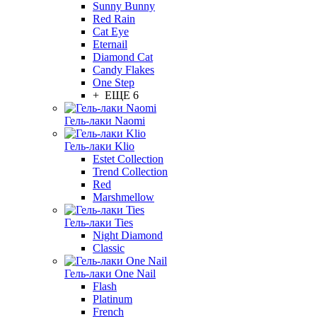
Sunny Bunny
Red Rain
Cat Eye
Eternail
Diamond Cat
Candy Flakes
One Step
+ ЕЩЕ 6
Гель-лаки Naomi
Гель-лаки Klio
Estet Collection
Trend Collection
Red
Marshmellow
Гель-лаки Ties
Night Diamond
Classic
Гель-лаки One Nail
Flash
Platinum
French