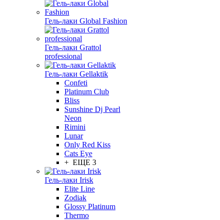
Гель-лаки Global Fashion
Гель-лаки Grattol
professional
Гель-лаки Gellaktik
Confeti
Platinum Club
Bliss
Sunshine Dj Pearl
Neon
Rimini
Lunar
Only Red Kiss
Cats Eye
+ ЕЩЕ 3
Гель-лаки Irisk
Elite Line
Zodiak
Glossy Platinum
Thermo