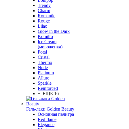
Lollipop
Trendy
Charm
Romantic
Rouge
Lilac
Glow in the Dark
Komilfo
Ice Cream
(мороженка)
Potal
Cristal
Thermo
Nude
Platinum
Allure
Sparkle
Reinforced
+ ЕЩЕ 16
Гель-лаки Golden Beauty
Основная палитра
Red flame
Elegance