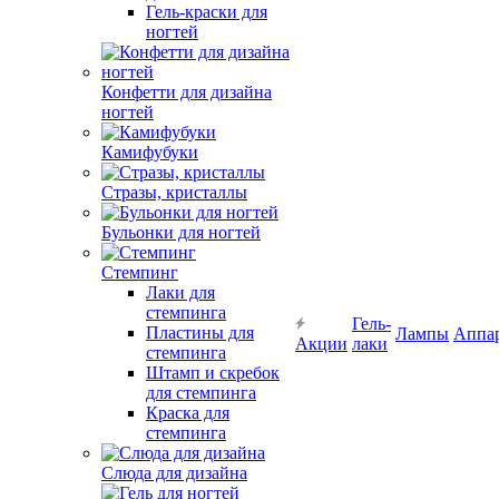
Гель-краски для
ногтей
Конфетти для дизайна
ногтей
Камифубуки
Стразы, кристаллы
Бульонки для ногтей
Стемпинг
Лаки для
стемпинга
Гель-
Пластины для
Лампы
Аппа
Акции
лаки
стемпинга
Штамп и скребок
для стемпинга
Краска для
стемпинга
Слюда для дизайна