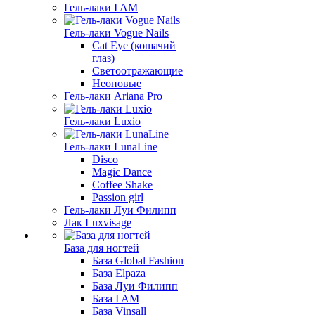
Гель-лаки I AM
Гель-лаки Vogue Nails
Cat Eye (кошачий
глаз)
Светоотражающие
Неоновые
Гель-лаки Ariana Pro
Гель-лаки Luxio
Гель-лаки LunaLine
Disco
Magic Dance
Coffee Shake
Passion girl
Гель-лаки Луи Филипп
Лак Luxvisage
База для ногтей
База Global Fashion
База Elpaza
База Луи Филипп
База I AM
База Vinsall