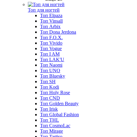
Топ для ногтей
Топ Elpaza
Топ Vinsall
Топ Arbix
Топ Dona Jerdona
Топ F.O.X.
Топ Vivido
Топ Vogue
Топ I AM
Топ LAK'U
Топ Naomi
Топ UNO
Топ Bluesky
Топ SH
Топ Kodi
Топ Holy Rose
Топ CND
Топ Golden Beauty
Топ Irisk
Топ Global Fashion
Топ THL
Топ CosmoLac
Топ Mirage
Топ Tartiso