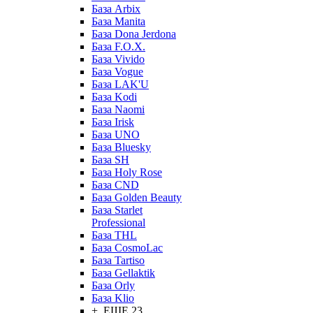
База Arbix
База Manita
База Dona Jerdona
База F.O.X.
База Vivido
База Vogue
База LAK'U
База Kodi
База Naomi
База Irisk
База UNO
База Bluesky
База SH
База Holy Rose
База CND
База Golden Beauty
База Starlet
Professional
База THL
База CosmoLac
База Tartiso
База Gellaktik
База Orly
База Klio
+ ЕЩЕ 23