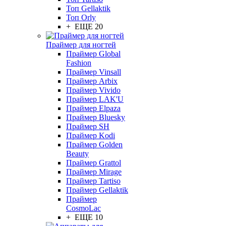
Топ Gellaktik
Топ Orly
+ ЕЩЕ 20
Праймер для ногтей
Праймер Global
Fashion
Праймер Vinsall
Праймер Arbix
Праймер Vivido
Праймер LAK'U
Праймер Elpaza
Праймер Bluesky
Праймер SH
Праймер Kodi
Праймер Golden
Beauty
Праймер Grattol
Праймер Mirage
Праймер Tartiso
Праймер Gellaktik
Праймер
CosmoLac
+ ЕЩЕ 10