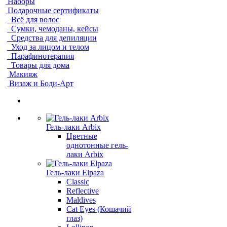
Наборы
Подарочные сертификаты
Всё для волос
Сумки, чемоданы, кейсы
Средства для депиляции
Уход за лицом и телом
Парафинотерапия
Товары для дома
Макияж
Визаж и Боди-Арт
Гель-лаки Arbix
Цветные
однотонные гель-
лаки Arbix
Гель-лаки Elpaza
Classic
Reflective
Maldives
Cat Eyes (Кошачий
глаз)