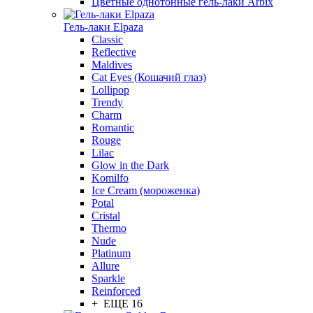
Цветные однотонные гель-лаки Arbix
Гель-лаки Elpaza
Classic
Reflective
Maldives
Cat Eyes (Кошачий глаз)
Lollipop
Trendy
Charm
Romantic
Rouge
Lilac
Glow in the Dark
Komilfo
Ice Cream (мороженка)
Potal
Cristal
Thermo
Nude
Platinum
Allure
Sparkle
Reinforced
+ ЕЩЕ 16