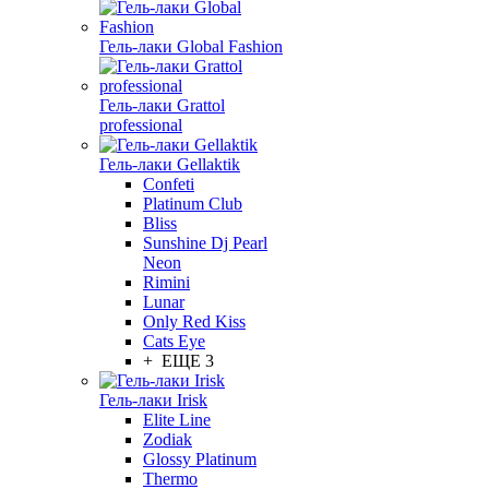
Гель-лаки Global Fashion
Гель-лаки Grattol
professional
Гель-лаки Gellaktik
Confeti
Platinum Club
Bliss
Sunshine Dj Pearl
Neon
Rimini
Lunar
Only Red Kiss
Cats Eye
+ ЕЩЕ 3
Гель-лаки Irisk
Elite Line
Zodiak
Glossy Platinum
Thermo