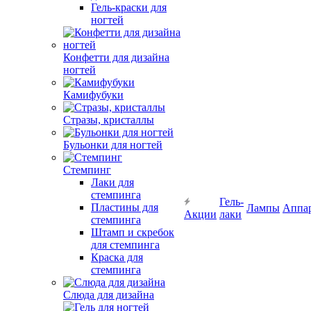
Гель-краски для
ногтей
Конфетти для дизайна
ногтей
Камифубуки
Стразы, кристаллы
Бульонки для ногтей
Стемпинг
Лаки для
стемпинга
Гель-
Пластины для
Лампы
Аппа
Акции
лаки
стемпинга
Штамп и скребок
для стемпинга
Краска для
стемпинга
Слюда для дизайна