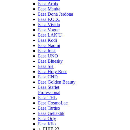
База Arbix
База Manita
База Dona Jerdona
База F.O.X.
База Vivido
База Vogue
База LAK'U
База Kodi
База Naomi
База Irisk
База UNO
База Bluesky
База SH
База Holy Rose
База CND
База Golden Beauty
База Starlet
Professional
База THL
База CosmoLac
База Tartiso
База Gellaktik
База Orly
База Klio
+ ЕЩЕ 23