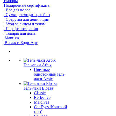
Наборы
Подарочные сертификаты
Всё для волос
Сумки, чемоданы, кейсы
Средства для депиляции
Уход за лицом и телом
Парафинотерапия
Товары для дома
Макияж
Визаж и Боди-Арт
Гель-лаки Arbix
Цветные
однотонные гель-
лаки Arbix
Гель-лаки Elpaza
Classic
Reflective
Maldives
Cat Eyes (Кошачий
глаз)