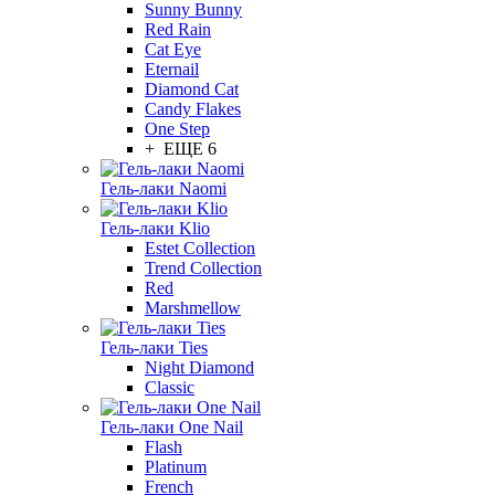
Sunny Bunny
Red Rain
Cat Eye
Eternail
Diamond Cat
Candy Flakes
One Step
+ ЕЩЕ 6
Гель-лаки Naomi
Гель-лаки Klio
Estet Collection
Trend Collection
Red
Marshmellow
Гель-лаки Ties
Night Diamond
Classic
Гель-лаки One Nail
Flash
Platinum
French