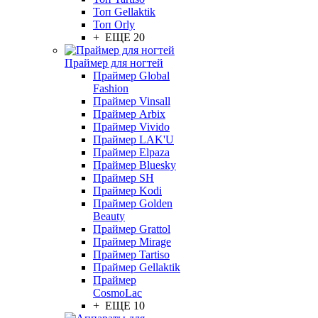
Топ Gellaktik
Топ Orly
+ ЕЩЕ 20
Праймер для ногтей
Праймер Global
Fashion
Праймер Vinsall
Праймер Arbix
Праймер Vivido
Праймер LAK'U
Праймер Elpaza
Праймер Bluesky
Праймер SH
Праймер Kodi
Праймер Golden
Beauty
Праймер Grattol
Праймер Mirage
Праймер Tartiso
Праймер Gellaktik
Праймер
CosmoLac
+ ЕЩЕ 10