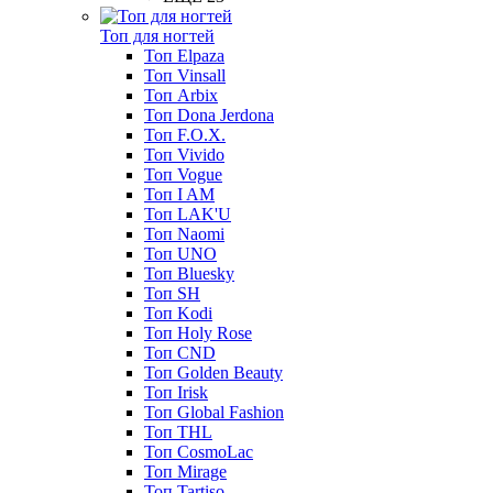
Топ для ногтей
Топ Elpaza
Топ Vinsall
Топ Arbix
Топ Dona Jerdona
Топ F.O.X.
Топ Vivido
Топ Vogue
Топ I AM
Топ LAK'U
Топ Naomi
Топ UNO
Топ Bluesky
Топ SH
Топ Kodi
Топ Holy Rose
Топ CND
Топ Golden Beauty
Топ Irisk
Топ Global Fashion
Топ THL
Топ CosmoLac
Топ Mirage
Топ Tartiso