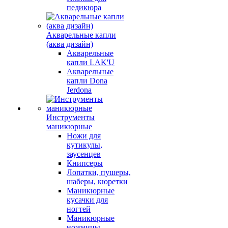
педикюра
Акварельные капли
(аква дизайн)
Акварельные
капли LAK'U
Акварельные
капли Dona
Jerdona
Инструменты
маникюрные
Ножи для
кутикулы,
заусенцев
Книпсеры
Лопатки, пушеры,
шаберы, кюретки
Маникюрные
кусачки для
ногтей
Маникюрные
ножницы