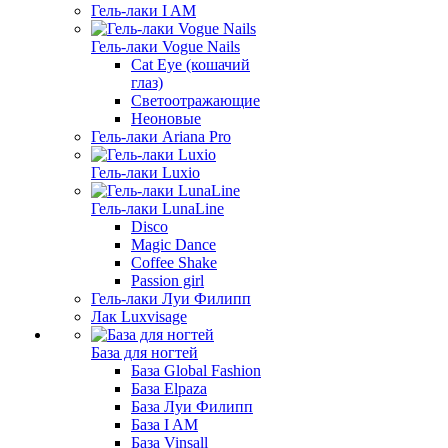
Гель-лаки I AM
Гель-лаки Vogue Nails
Cat Eye (кошачий
глаз)
Светоотражающие
Неоновые
Гель-лаки Ariana Pro
Гель-лаки Luxio
Гель-лаки LunaLine
Disco
Magic Dance
Coffee Shake
Passion girl
Гель-лаки Луи Филипп
Лак Luxvisage
База для ногтей
База Global Fashion
База Elpaza
База Луи Филипп
База I AM
База Vinsall