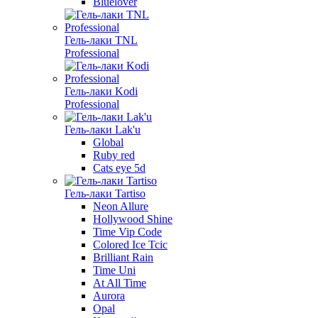
Bluelover
Гель-лаки TNL
Professional
Гель-лаки Kodi
Professional
Гель-лаки Lak'u
Global
Ruby red
Cats eye 5d
Гель-лаки Tartiso
Neon Allure
Hollywood Shine
Time Vip Code
Colored Ice Tcic
Brilliant Rain
Time Uni
At All Time
Aurora
Opal