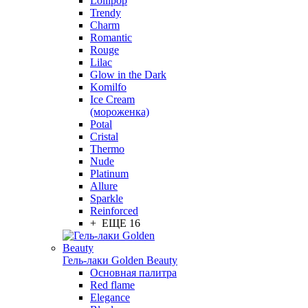
Lollipop
Trendy
Charm
Romantic
Rouge
Lilac
Glow in the Dark
Komilfo
Ice Cream
(мороженка)
Potal
Cristal
Thermo
Nude
Platinum
Allure
Sparkle
Reinforced
+ ЕЩЕ 16
Гель-лаки Golden Beauty
Основная палитра
Red flame
Elegance