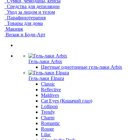
Сумки, чемоданы, кейсы
Средства для депиляции
Уход за лицом и телом
Парафинотерапия
Товары для дома
Макияж
Визаж и Боди-Арт
Гель-лаки Arbix
Цветные однотонные гель-лаки Arbix
Гель-лаки Elpaza
Classic
Reflective
Maldives
Cat Eyes (Кошачий глаз)
Lollipop
Trendy
Charm
Romantic
Rouge
Lilac