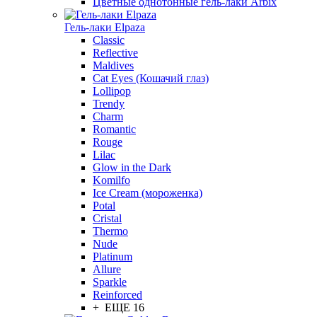
Цветные однотонные гель-лаки Arbix
Гель-лаки Elpaza
Classic
Reflective
Maldives
Cat Eyes (Кошачий глаз)
Lollipop
Trendy
Charm
Romantic
Rouge
Lilac
Glow in the Dark
Komilfo
Ice Cream (мороженка)
Potal
Cristal
Thermo
Nude
Platinum
Allure
Sparkle
Reinforced
+ ЕЩЕ 16