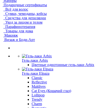
Наборы
Подарочные сертификаты
Всё для волос
Сумки, чемоданы, кейсы
Средства для депиляции
Уход за лицом и телом
Парафинотерапия
Товары для дома
Макияж
Визаж и Боди-Арт
Гель-лаки Arbix
Цветные однотонные гель-лаки Arbix
Гель-лаки Elpaza
Classic
Reflective
Maldives
Cat Eyes (Кошачий глаз)
Lollipop
Trendy
Charm