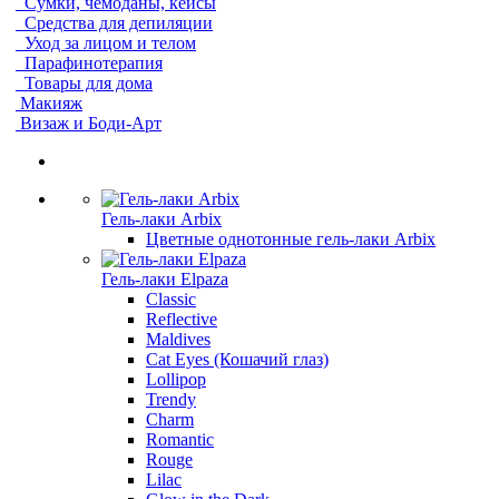
Сумки, чемоданы, кейсы
Средства для депиляции
Уход за лицом и телом
Парафинотерапия
Товары для дома
Макияж
Визаж и Боди-Арт
Гель-лаки Arbix
Цветные однотонные гель-лаки Arbix
Гель-лаки Elpaza
Classic
Reflective
Maldives
Cat Eyes (Кошачий глаз)
Lollipop
Trendy
Charm
Romantic
Rouge
Lilac