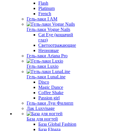
Flash
Platinum
French
Гель-лаки I AM
Гель-лаки Vogue Nails
Cat Eye (кошачий
глаз)
Светоотражающие
Неоновые
Гель-лаки Ariana Pro
Гель-лаки Luxio
Гель-лаки LunaLine
Disco
Magic Dance
Coffee Shake
Passion girl
Гель-лаки Луи Филипп
Лак Luxvisage
База для ногтей
База Global Fashion
База Elpaza