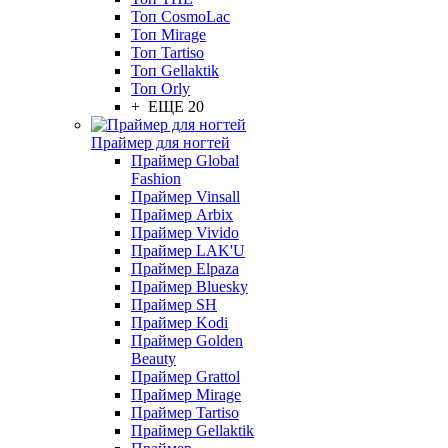
Топ CosmoLac
Топ Mirage
Топ Tartiso
Топ Gellaktik
Топ Orly
+ ЕЩЕ 20
Праймер для ногтей
Праймер Global
Fashion
Праймер Vinsall
Праймер Arbix
Праймер Vivido
Праймер LAK'U
Праймер Elpaza
Праймер Bluesky
Праймер SH
Праймер Kodi
Праймер Golden
Beauty
Праймер Grattol
Праймер Mirage
Праймер Tartiso
Праймер Gellaktik