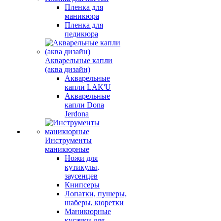
Пленка для
маникюра
Пленка для
педикюра
Акварельные капли
(аква дизайн)
Акварельные
капли LAK'U
Акварельные
капли Dona
Jerdona
Инструменты
маникюрные
Ножи для
кутикулы,
заусенцев
Книпсеры
Лопатки, пушеры,
шаберы, кюретки
Маникюрные
кусачки для