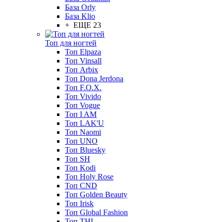
База Orly
База Klio
+ ЕЩЕ 23
Топ для ногтей
Топ Elpaza
Топ Vinsall
Топ Arbix
Топ Dona Jerdona
Топ F.O.X.
Топ Vivido
Топ Vogue
Топ I AM
Топ LAK'U
Топ Naomi
Топ UNO
Топ Bluesky
Топ SH
Топ Kodi
Топ Holy Rose
Топ CND
Топ Golden Beauty
Топ Irisk
Топ Global Fashion
Топ THL