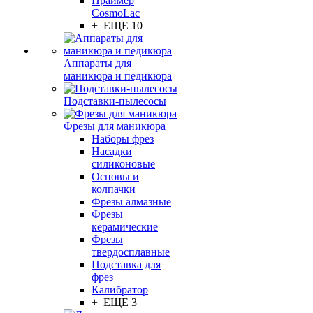
Праймер
CosmoLac
+ ЕЩЕ 10
Аппараты для
маникюра и педикюра
Подставки-пылесосы
Фрезы для маникюра
Наборы фрез
Насадки
силиконовые
Основы и
колпачки
Фрезы алмазные
Фрезы
керамические
Фрезы
твердосплавные
Подставка для
фрез
Калибратор
+ ЕЩЕ 3