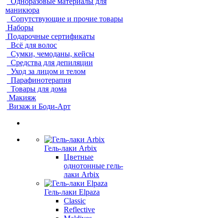
Одноразовые материалы для
маникюра
Сопутствующие и прочие товары
Наборы
Подарочные сертификаты
Всё для волос
Сумки, чемоданы, кейсы
Средства для депиляции
Уход за лицом и телом
Парафинотерапия
Товары для дома
Макияж
Визаж и Боди-Арт
Гель-лаки Arbix
Цветные
однотонные гель-
лаки Arbix
Гель-лаки Elpaza
Classic
Reflective