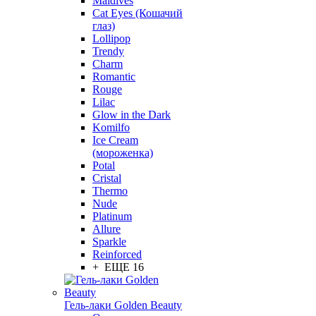
Maldives
Cat Eyes (Кошачий
глаз)
Lollipop
Trendy
Charm
Romantic
Rouge
Lilac
Glow in the Dark
Komilfo
Ice Cream
(мороженка)
Potal
Cristal
Thermo
Nude
Platinum
Allure
Sparkle
Reinforced
+ ЕЩЕ 16
Гель-лаки Golden Beauty