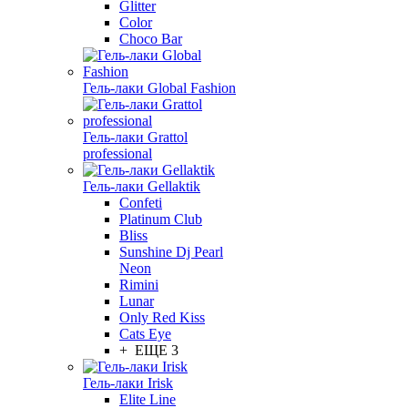
Glitter
Color
Choco Bar
Гель-лаки Global Fashion
Гель-лаки Grattol
professional
Гель-лаки Gellaktik
Confeti
Platinum Club
Bliss
Sunshine Dj Pearl
Neon
Rimini
Lunar
Only Red Kiss
Cats Eye
+ ЕЩЕ 3
Гель-лаки Irisk
Elite Line