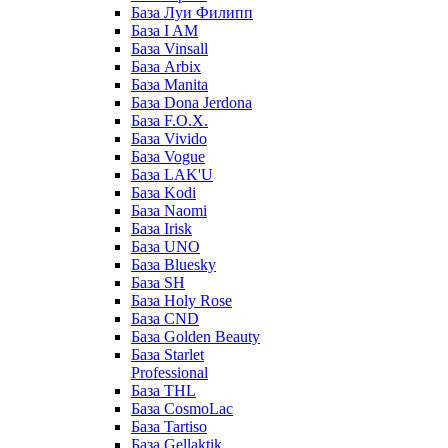
База Луи Филипп
База I AM
База Vinsall
База Arbix
База Manita
База Dona Jerdona
База F.O.X.
База Vivido
База Vogue
База LAK'U
База Kodi
База Naomi
База Irisk
База UNO
База Bluesky
База SH
База Holy Rose
База CND
База Golden Beauty
База Starlet
Professional
База THL
База CosmoLac
База Tartiso
База Gellaktik