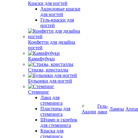
Краски для ногтей
Акриловые краски
для ногтей
Гель-краски для
ногтей
Конфетти для дизайна
ногтей
Камифубуки
Стразы, кристаллы
Бульонки для ногтей
Стемпинг
Лаки для
стемпинга
Гель-
Пластины для
Лампы
Аппа
Акции
лаки
стемпинга
Штамп и скребок
для стемпинга
Краска для
стемпинга