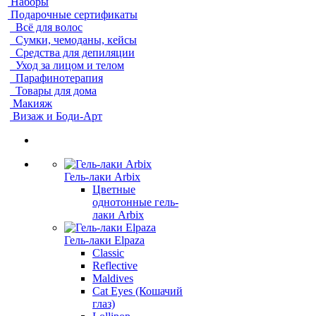
Наборы
Подарочные сертификаты
Всё для волос
Сумки, чемоданы, кейсы
Средства для депиляции
Уход за лицом и телом
Парафинотерапия
Товары для дома
Макияж
Визаж и Боди-Арт
Гель-лаки Arbix
Цветные
однотонные гель-
лаки Arbix
Гель-лаки Elpaza
Classic
Reflective
Maldives
Cat Eyes (Кошачий
глаз)