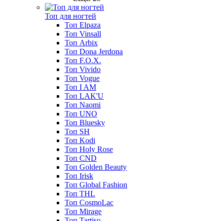
Топ для ногтей
Топ Elpaza
Топ Vinsall
Топ Arbix
Топ Dona Jerdona
Топ F.O.X.
Топ Vivido
Топ Vogue
Топ I AM
Топ LAK'U
Топ Naomi
Топ UNO
Топ Bluesky
Топ SH
Топ Kodi
Топ Holy Rose
Топ CND
Топ Golden Beauty
Топ Irisk
Топ Global Fashion
Топ THL
Топ CosmoLac
Топ Mirage
Топ Tartiso