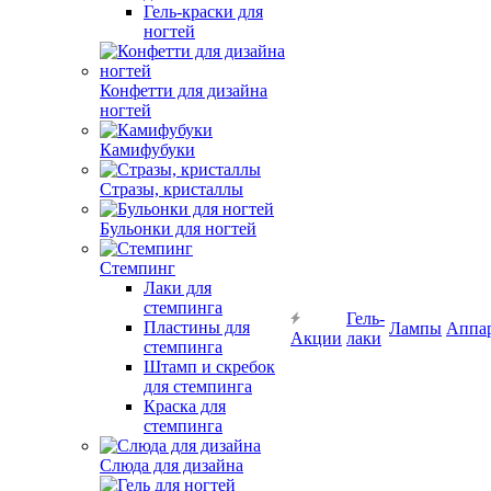
Гель-краски для
ногтей
Конфетти для дизайна
ногтей
Камифубуки
Стразы, кристаллы
Бульонки для ногтей
Стемпинг
Лаки для
стемпинга
Гель-
Пластины для
Лампы
Аппа
Акции
лаки
стемпинга
Штамп и скребок
для стемпинга
Краска для
стемпинга
Слюда для дизайна