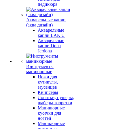
педикюра
Акварельные капли
(аква дизайн)
Акварельные
капли LAK'U
Акварельные
капли Dona
Jerdona
Инструменты
маникюрные
Ножи для
кутикулы,
заусенцев
Книпсеры
Лопатки, пушеры,
шаберы, кюретки
Маникюрные
кусачки для
ногтей
Маникюрные
ножницы