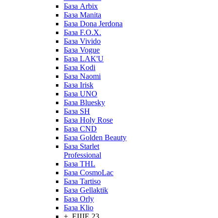
База Arbix
База Manita
База Dona Jerdona
База F.O.X.
База Vivido
База Vogue
База LAK'U
База Kodi
База Naomi
База Irisk
База UNO
База Bluesky
База SH
База Holy Rose
База CND
База Golden Beauty
База Starlet
Professional
База THL
База CosmoLac
База Tartiso
База Gellaktik
База Orly
База Klio
+ ЕЩЕ 23