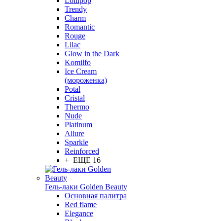
Lollipop
Trendy
Charm
Romantic
Rouge
Lilac
Glow in the Dark
Komilfo
Ice Cream
(мороженка)
Potal
Cristal
Thermo
Nude
Platinum
Allure
Sparkle
Reinforced
+ ЕЩЕ 16
Гель-лаки Golden Beauty
Основная палитра
Red flame
Elegance