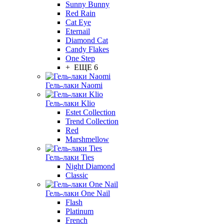
Sunny Bunny
Red Rain
Cat Eye
Eternail
Diamond Cat
Candy Flakes
One Step
+ ЕЩЕ 6
Гель-лаки Naomi
Гель-лаки Klio
Estet Collection
Trend Collection
Red
Marshmellow
Гель-лаки Ties
Night Diamond
Classic
Гель-лаки One Nail
Flash
Platinum
French