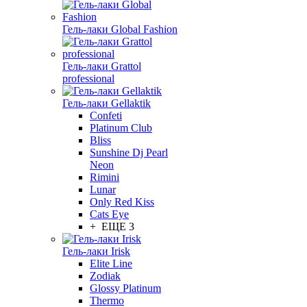
Гель-лаки Global Fashion
Гель-лаки Grattol
professional
Гель-лаки Gellaktik
Confeti
Platinum Club
Bliss
Sunshine Dj Pearl
Neon
Rimini
Lunar
Only Red Kiss
Cats Eye
+ ЕЩЕ 3
Гель-лаки Irisk
Elite Line
Zodiak
Glossy Platinum
Thermo