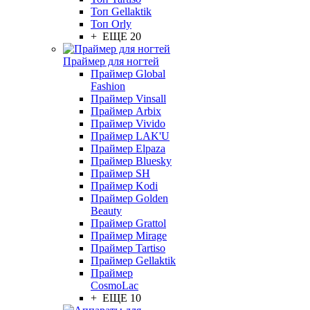
Топ Gellaktik
Топ Orly
+ ЕЩЕ 20
Праймер для ногтей
Праймер Global
Fashion
Праймер Vinsall
Праймер Arbix
Праймер Vivido
Праймер LAK'U
Праймер Elpaza
Праймер Bluesky
Праймер SH
Праймер Kodi
Праймер Golden
Beauty
Праймер Grattol
Праймер Mirage
Праймер Tartiso
Праймер Gellaktik
Праймер
CosmoLac
+ ЕЩЕ 10