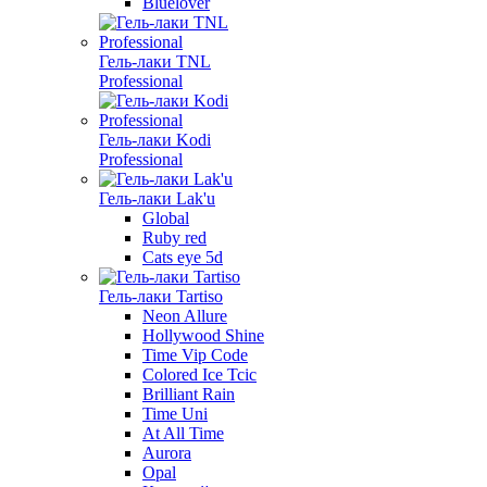
Bluelover
Гель-лаки TNL
Professional
Гель-лаки Kodi
Professional
Гель-лаки Lak'u
Global
Ruby red
Cats eye 5d
Гель-лаки Tartiso
Neon Allure
Hollywood Shine
Time Vip Code
Colored Ice Tcic
Brilliant Rain
Time Uni
At All Time
Aurora
Opal