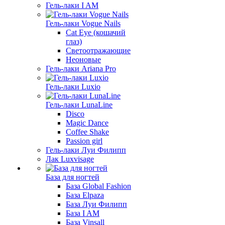
Гель-лаки I AM
Гель-лаки Vogue Nails
Cat Eye (кошачий
глаз)
Светоотражающие
Неоновые
Гель-лаки Ariana Pro
Гель-лаки Luxio
Гель-лаки LunaLine
Disco
Magic Dance
Coffee Shake
Passion girl
Гель-лаки Луи Филипп
Лак Luxvisage
База для ногтей
База Global Fashion
База Elpaza
База Луи Филипп
База I AM
База Vinsall