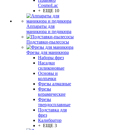
Праймер
CosmoLac
+ ЕЩЕ 10
Аппараты для
маникюра и педикюра
Подставки-пылесосы
Фрезы для маникюра
Наборы фрез
Насадки
силиконовые
Основы и
колпачки
Фрезы алмазные
Фрезы
керамические
Фрезы
твердосплавные
Подставка для
фрез
Калибратор
+ ЕЩЕ 3