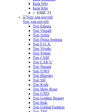
База Orly
База Klio
+ ЕЩЕ 23
Топ для ногтей
Топ Elpaza
Топ Vinsall
Топ Arbix
Топ Dona Jerdona
Топ F.O.X.
Топ Vivido
Топ Vogue
Топ I AM
Топ LAK'U
Топ Naomi
Топ UNO
Топ Bluesky
Топ SH
Топ Kodi
Топ Holy Rose
Топ CND
Топ Golden Beauty
Топ Irisk
Топ Global Fashion
Топ THL