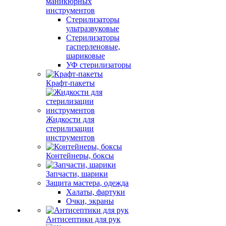
маникюрных
инструментов
Стерилизаторы
ультразвуковые
Стерилизаторы
гасперленовые,
шариковые
УФ стерилизаторы
Крафт-пакеты
Жидкости для
стерилизации
инструментов
Контейнеры, боксы
Запчасти, шарики
Защита мастера, одежда
Халаты, фартуки
Очки, экраны
Антисептики для рук