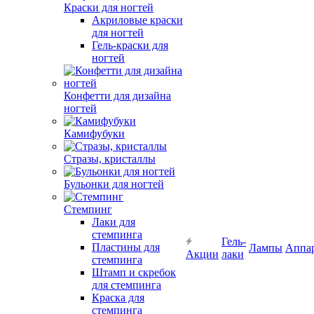
Краски для ногтей
Акриловые краски
для ногтей
Гель-краски для
ногтей
Конфетти для дизайна
ногтей
Камифубуки
Стразы, кристаллы
Бульонки для ногтей
Стемпинг
Лаки для
стемпинга
Гель-
Пластины для
Лампы
Аппа
Акции
лаки
стемпинга
Штамп и скребок
для стемпинга
Краска для
стемпинга