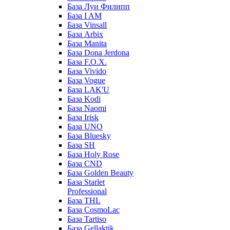
База Луи Филипп
База I AM
База Vinsall
База Arbix
База Manita
База Dona Jerdona
База F.O.X.
База Vivido
База Vogue
База LAK'U
База Kodi
База Naomi
База Irisk
База UNO
База Bluesky
База SH
База Holy Rose
База CND
База Golden Beauty
База Starlet
Professional
База THL
База CosmoLac
База Tartiso
База Gellaktik