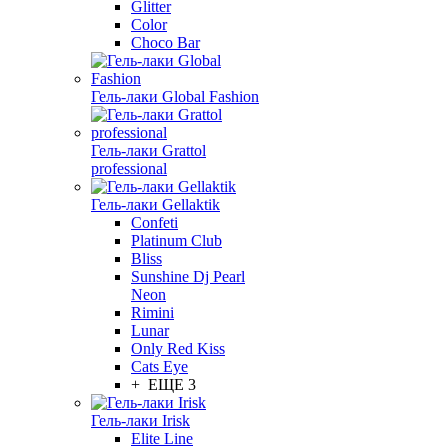
Glitter
Color
Choco Bar
Гель-лаки Global Fashion
Гель-лаки Grattol
professional
Гель-лаки Gellaktik
Confeti
Platinum Club
Bliss
Sunshine Dj Pearl
Neon
Rimini
Lunar
Only Red Kiss
Cats Eye
+ ЕЩЕ 3
Гель-лаки Irisk
Elite Line