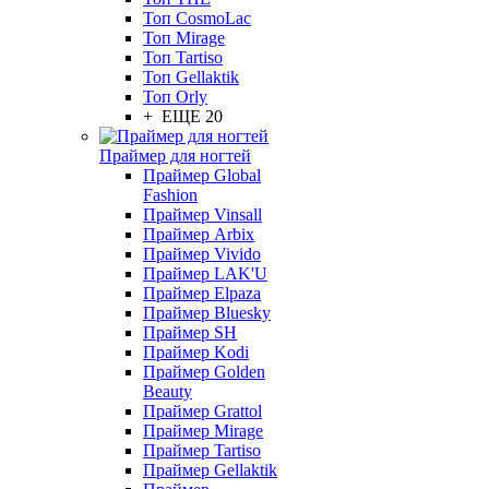
Топ CosmoLac
Топ Mirage
Топ Tartiso
Топ Gellaktik
Топ Orly
+ ЕЩЕ 20
Праймер для ногтей
Праймер Global
Fashion
Праймер Vinsall
Праймер Arbix
Праймер Vivido
Праймер LAK'U
Праймер Elpaza
Праймер Bluesky
Праймер SH
Праймер Kodi
Праймер Golden
Beauty
Праймер Grattol
Праймер Mirage
Праймер Tartiso
Праймер Gellaktik