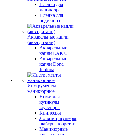
Пленка для
маникюра
Пленка для
педикюра
Акварельные капли
(аква дизайн)
Акварельные
капли LAK'U
Акварельные
капли Dona
Jerdona
Инструменты
маникюрные
Ножи для
кутикулы,
заусенцев
Книпсеры
Лопатки, пушеры,
шаберы, кюретки
Маникюрные
кусачки для