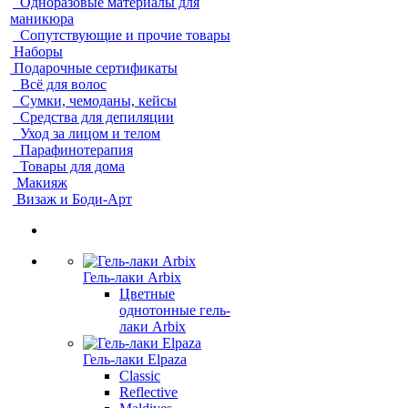
Одноразовые материалы для
маникюра
Сопутствующие и прочие товары
Наборы
Подарочные сертификаты
Всё для волос
Сумки, чемоданы, кейсы
Средства для депиляции
Уход за лицом и телом
Парафинотерапия
Товары для дома
Макияж
Визаж и Боди-Арт
Гель-лаки Arbix
Цветные
однотонные гель-
лаки Arbix
Гель-лаки Elpaza
Classic
Reflective