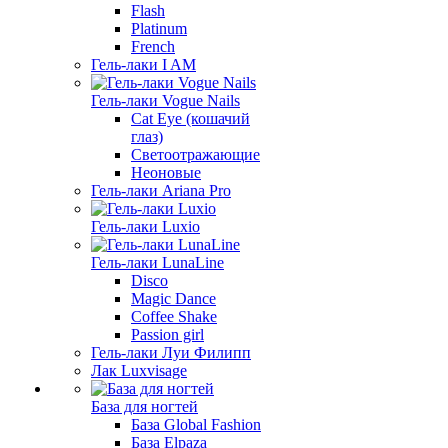
Flash
Platinum
French
Гель-лаки I AM
Гель-лаки Vogue Nails
Cat Eye (кошачий
глаз)
Светоотражающие
Неоновые
Гель-лаки Ariana Pro
Гель-лаки Luxio
Гель-лаки LunaLine
Disco
Magic Dance
Coffee Shake
Passion girl
Гель-лаки Луи Филипп
Лак Luxvisage
База для ногтей
База Global Fashion
База Elpaza