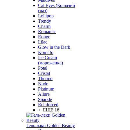
Maldives
Cat Eyes (Кошачий
глаз)
Lollipop
Trendy
Charm
Romantic
Rouge
Lilac
Glow in the Dark
Komilfo
Ice Cream
(мороженка)
Potal
Cristal
Thermo
Nude
Platinum
Allure
Sparkle
Reinforced
+ ЕЩЕ 16
Гель-лаки Golden Beauty