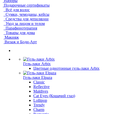
Наборы
Подарочные сертификаты
Всё для волос
Сумки, чемоданы, кейсы
Средства для депиляции
Уход за лицом и телом
Парафинотерапия
Товары для дома
Макияж
Визаж и Боди-Арт
Гель-лаки Arbix
Цветные однотонные гель-лаки Arbix
Гель-лаки Elpaza
Classic
Reflective
Maldives
Cat Eyes (Кошачий глаз)
Lollipop
Trendy
Charm