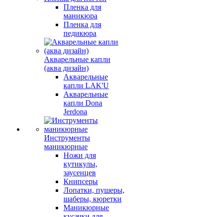
Пленка для
маникюра
Пленка для
педикюра
Акварельные капли
(аква дизайн)
Акварельные
капли LAK'U
Акварельные
капли Dona
Jerdona
Инструменты
маникюрные
Ножи для
кутикулы,
заусенцев
Книпсеры
Лопатки, пушеры,
шаберы, кюретки
Маникюрные
кусачки для