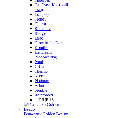
Maldives
Cat Eyes (Кошачий
глаз)
Lollipop
Trendy
Charm
Romantic
Rouge
Lilac
Glow in the Dark
Komilfo
Ice Cream
(мороженка)
Potal
Cristal
Thermo
Nude
Platinum
Allure
Sparkle
Reinforced
+ ЕЩЕ 16
Гель-лаки Golden Beauty