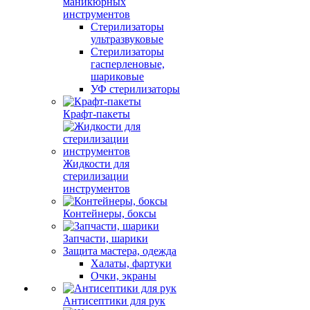
маникюрных
инструментов
Стерилизаторы
ультразвуковые
Стерилизаторы
гасперленовые,
шариковые
УФ стерилизаторы
Крафт-пакеты
Жидкости для
стерилизации
инструментов
Контейнеры, боксы
Запчасти, шарики
Защита мастера, одежда
Халаты, фартуки
Очки, экраны
Антисептики для рук