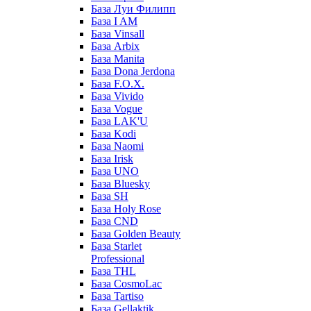
База Луи Филипп
База I AM
База Vinsall
База Arbix
База Manita
База Dona Jerdona
База F.O.X.
База Vivido
База Vogue
База LAK'U
База Kodi
База Naomi
База Irisk
База UNO
База Bluesky
База SH
База Holy Rose
База CND
База Golden Beauty
База Starlet
Professional
База THL
База CosmoLac
База Tartiso
База Gellaktik