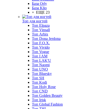
База Orly
База Klio
+ ЕЩЕ 23
Топ для ногтей
Топ Elpaza
Топ Vinsall
Топ Arbix
Топ Dona Jerdona
Топ F.O.X.
Топ Vivido
Топ Vogue
Топ I AM
Топ LAK'U
Топ Naomi
Топ UNO
Топ Bluesky
Топ SH
Топ Kodi
Топ Holy Rose
Топ CND
Топ Golden Beauty
Топ Irisk
Топ Global Fashion
Топ THL