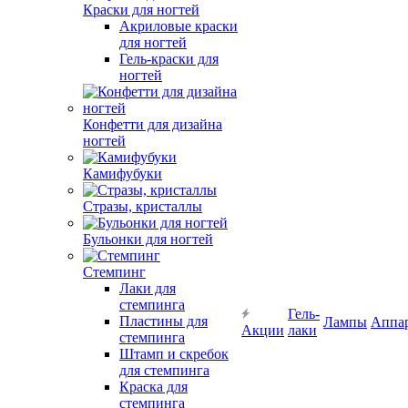
Краски для ногтей
Акриловые краски
для ногтей
Гель-краски для
ногтей
Конфетти для дизайна
ногтей
Камифубуки
Стразы, кристаллы
Бульонки для ногтей
Стемпинг
Лаки для
стемпинга
Гель-
Пластины для
Лампы
Аппа
Акции
лаки
стемпинга
Штамп и скребок
для стемпинга
Краска для
стемпинга