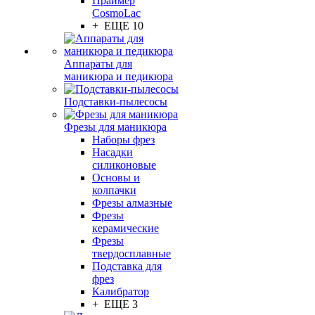
Праймер
CosmoLac
+ ЕЩЕ 10
Аппараты для
маникюра и педикюра
Подставки-пылесосы
Фрезы для маникюра
Наборы фрез
Насадки
силиконовые
Основы и
колпачки
Фрезы алмазные
Фрезы
керамические
Фрезы
твердосплавные
Подставка для
фрез
Калибратор
+ ЕЩЕ 3