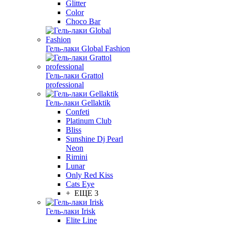
Glitter
Color
Choco Bar
Гель-лаки Global Fashion
Гель-лаки Grattol
professional
Гель-лаки Gellaktik
Confeti
Platinum Club
Bliss
Sunshine Dj Pearl
Neon
Rimini
Lunar
Only Red Kiss
Cats Eye
+ ЕЩЕ 3
Гель-лаки Irisk
Elite Line