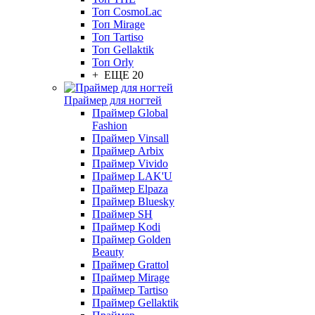
Топ CosmoLac
Топ Mirage
Топ Tartiso
Топ Gellaktik
Топ Orly
+ ЕЩЕ 20
Праймер для ногтей
Праймер Global
Fashion
Праймер Vinsall
Праймер Arbix
Праймер Vivido
Праймер LAK'U
Праймер Elpaza
Праймер Bluesky
Праймер SH
Праймер Kodi
Праймер Golden
Beauty
Праймер Grattol
Праймер Mirage
Праймер Tartiso
Праймер Gellaktik