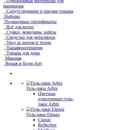
Одноразовые материалы для
маникюра
Сопутствующие и прочие товары
Наборы
Подарочные сертификаты
Всё для волос
Сумки, чемоданы, кейсы
Средства для депиляции
Уход за лицом и телом
Парафинотерапия
Товары для дома
Макияж
Визаж и Боди-Арт
Гель-лаки Arbix
Цветные
однотонные гель-
лаки Arbix
Гель-лаки Elpaza
Classic
Reflective