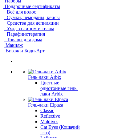
Наборы
Подарочные сертификаты
Всё для волос
Сумки, чемоданы, кейсы
Средства для депиляции
Уход за лицом и телом
Парафинотерапия
Товары для дома
Макияж
Визаж и Боди-Арт
Гель-лаки Arbix
Цветные
однотонные гель-
лаки Arbix
Гель-лаки Elpaza
Classic
Reflective
Maldives
Cat Eyes (Кошачий
глаз)