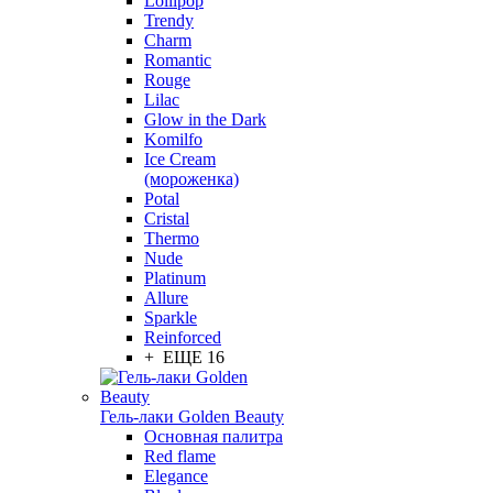
Lollipop
Trendy
Charm
Romantic
Rouge
Lilac
Glow in the Dark
Komilfo
Ice Cream
(мороженка)
Potal
Cristal
Thermo
Nude
Platinum
Allure
Sparkle
Reinforced
+ ЕЩЕ 16
Гель-лаки Golden Beauty
Основная палитра
Red flame
Elegance