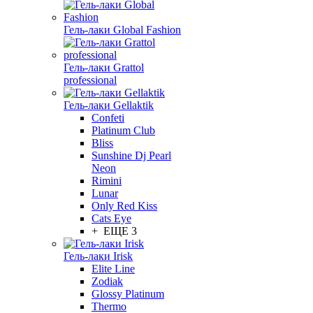
Гель-лаки Global Fashion
Гель-лаки Grattol
professional
Гель-лаки Gellaktik
Confeti
Platinum Club
Bliss
Sunshine Dj Pearl
Neon
Rimini
Lunar
Only Red Kiss
Cats Eye
+ ЕЩЕ 3
Гель-лаки Irisk
Elite Line
Zodiak
Glossy Platinum
Thermo