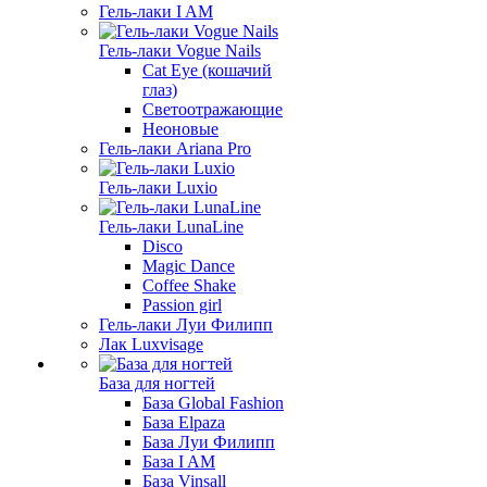
Гель-лаки I AM
Гель-лаки Vogue Nails
Cat Eye (кошачий
глаз)
Светоотражающие
Неоновые
Гель-лаки Ariana Pro
Гель-лаки Luxio
Гель-лаки LunaLine
Disco
Magic Dance
Coffee Shake
Passion girl
Гель-лаки Луи Филипп
Лак Luxvisage
База для ногтей
База Global Fashion
База Elpaza
База Луи Филипп
База I AM
База Vinsall