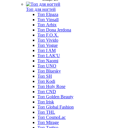
Топ для ногтей
Топ Elpaza
Топ Vinsall
Топ Arbix
Топ Dona Jerdona
Топ F.O.X.
Топ Vivido
Топ Vogue
Топ I AM
Топ LAK'U
Топ Naomi
Топ UNO
Топ Bluesky
Топ SH
Топ Kodi
Топ Holy Rose
Топ CND
Топ Golden Beauty
Топ Irisk
Топ Global Fashion
Топ THL
Топ CosmoLac
Топ Mirage
Топ Tartiso