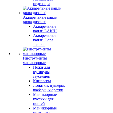
педикюра
Акварельные капли
(аква дизайн)
Акварельные
капли LAK'U
Акварельные
капли Dona
Jerdona
Инструменты
маникюрные
Ножи для
кутикулы,
заусенцев
Книпсеры
Лопатки, пушеры,
шаберы, кюретки
Маникюрные
кусачки для
ногтей
Маникюрные
ножницы