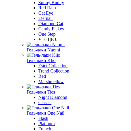
Sunny Bunny
Red Rain
Cat Eye
Eternail
Diamond Cat
Candy Flakes
One Step
+ ЕЩЕ 6
Гель-лаки Naomi
Гель-лаки Klio
Estet Collection
Trend Collection
Red
Marshmellow
Гель-лаки Ties
Night Diamond
Classic
Гель-лаки One Nail
Flash
Platinum
French