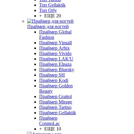
Топ Gellaktik
Топ Orly
+ ЕЩЕ 20
Праймер для ногтей
Праймер Global
Fashion
Праймер Vinsall
Праймер Arbix
Праймер Vivido
Праймер LAK'U
Праймер Elpaza
Праймер Bluesky
Праймер SH
Праймер Kodi
Праймер Golden
Beauty
Праймер Grattol
Праймер Mirage
Праймер Tartiso
Праймер Gellaktik
Праймер
CosmoLac
+ ЕЩЕ 10