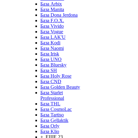
База Arbix
База Manita
База Dona Jerdona
База F.O.X.
База Vivido
База Vogue
База LAK'U
База Kodi
База Naomi
База Irisk
База UNO
База Bluesky
База SH
База Holy Rose
База CND
База Golden Beauty
База Starlet
Professional
База THL
База CosmoLac
База Tartiso
База Gellaktik
База Orly
База Klio
+ ЕЩЕ 23