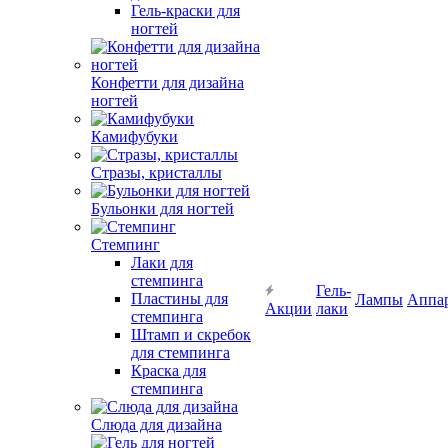
Гель-краски для
ногтей
Конфетти для дизайна
ногтей
Камифубуки
Стразы, кристаллы
Бульонки для ногтей
Стемпинг
Лаки для
стемпинга
Гель-
Пластины для
Лампы
Аппа
Акции
лаки
стемпинга
Штамп и скребок
для стемпинга
Краска для
стемпинга
Слюда для дизайна