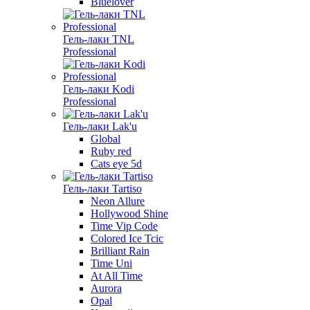
Bluelover
Гель-лаки TNL
Professional
Гель-лаки Kodi
Professional
Гель-лаки Lak'u
Global
Ruby red
Cats eye 5d
Гель-лаки Tartiso
Neon Allure
Hollywood Shine
Time Vip Code
Colored Ice Tcic
Brilliant Rain
Time Uni
At All Time
Aurora
Opal