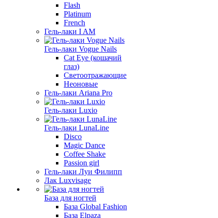
Flash
Platinum
French
Гель-лаки I AM
Гель-лаки Vogue Nails
Cat Eye (кошачий
глаз)
Светоотражающие
Неоновые
Гель-лаки Ariana Pro
Гель-лаки Luxio
Гель-лаки LunaLine
Disco
Magic Dance
Coffee Shake
Passion girl
Гель-лаки Луи Филипп
Лак Luxvisage
База для ногтей
База Global Fashion
База Elpaza