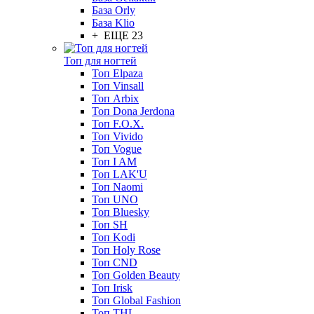
База Orly
База Klio
+ ЕЩЕ 23
Топ для ногтей
Топ Elpaza
Топ Vinsall
Топ Arbix
Топ Dona Jerdona
Топ F.O.X.
Топ Vivido
Топ Vogue
Топ I AM
Топ LAK'U
Топ Naomi
Топ UNO
Топ Bluesky
Топ SH
Топ Kodi
Топ Holy Rose
Топ CND
Топ Golden Beauty
Топ Irisk
Топ Global Fashion
Топ THL