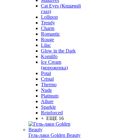
Maldives
Cat Eyes (Кошачий
глаз)
Lollipop
Trendy
Charm
Romantic
Rouge
Lilac
Glow in the Dark
Komilfo
Ice Cream
(мороженка)
Potal
Cristal
Thermo
Nude
Platinum
Allure
Sparkle
Reinforced
+ ЕЩЕ 16
Гель-лаки Golden Beauty