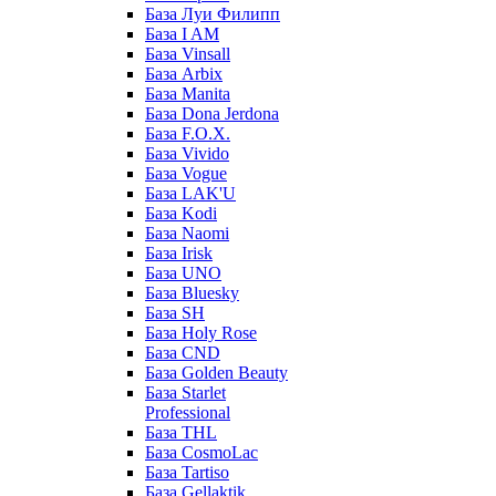
База Луи Филипп
База I AM
База Vinsall
База Arbix
База Manita
База Dona Jerdona
База F.O.X.
База Vivido
База Vogue
База LAK'U
База Kodi
База Naomi
База Irisk
База UNO
База Bluesky
База SH
База Holy Rose
База CND
База Golden Beauty
База Starlet
Professional
База THL
База CosmoLac
База Tartiso
База Gellaktik