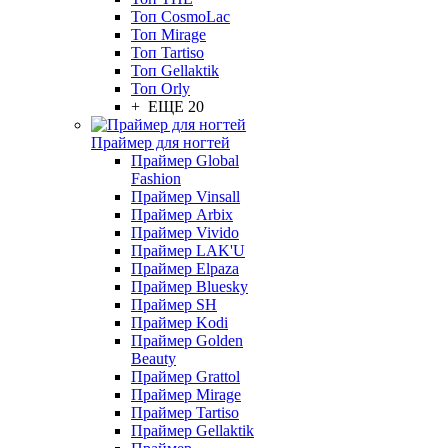
Топ CosmoLac
Топ Mirage
Топ Tartiso
Топ Gellaktik
Топ Orly
+ ЕЩЕ 20
Праймер для ногтей
Праймер Global
Fashion
Праймер Vinsall
Праймер Arbix
Праймер Vivido
Праймер LAK'U
Праймер Elpaza
Праймер Bluesky
Праймер SH
Праймер Kodi
Праймер Golden
Beauty
Праймер Grattol
Праймер Mirage
Праймер Tartiso
Праймер Gellaktik