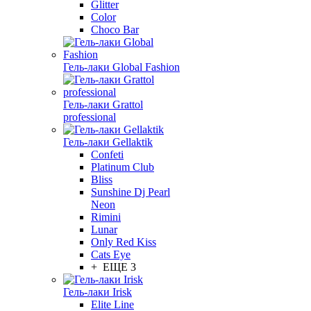
Glitter
Color
Choco Bar
Гель-лаки Global Fashion
Гель-лаки Grattol
professional
Гель-лаки Gellaktik
Confeti
Platinum Club
Bliss
Sunshine Dj Pearl
Neon
Rimini
Lunar
Only Red Kiss
Cats Eye
+ ЕЩЕ 3
Гель-лаки Irisk
Elite Line