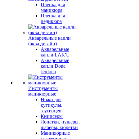
Пленка для
маникюра
Пленка для
педикюра
Акварельные капли
(аква дизайн)
Акварельные
капли LAK'U
Акварельные
капли Dona
Jerdona
Инструменты
маникюрные
Ножи для
кутикулы,
заусенцев
Книпсеры
Лопатки, пушеры,
шаберы, кюретки
Маникюрные
кусачки для