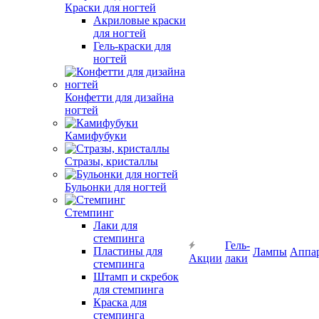
Краски для ногтей
Акриловые краски
для ногтей
Гель-краски для
ногтей
Конфетти для дизайна
ногтей
Камифубуки
Стразы, кристаллы
Бульонки для ногтей
Стемпинг
Лаки для
стемпинга
Гель-
Пластины для
Лампы
Аппа
Акции
лаки
стемпинга
Штамп и скребок
для стемпинга
Краска для
стемпинга