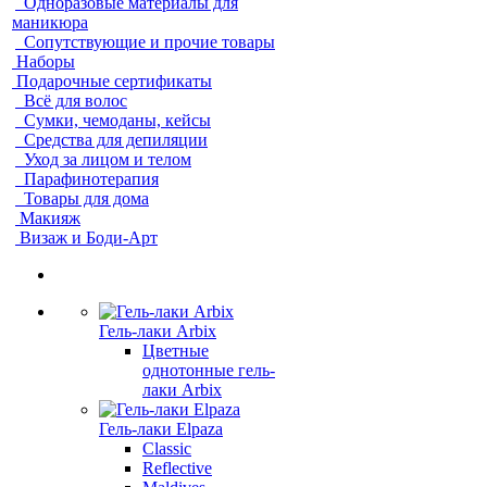
Одноразовые материалы для
маникюра
Сопутствующие и прочие товары
Наборы
Подарочные сертификаты
Всё для волос
Сумки, чемоданы, кейсы
Средства для депиляции
Уход за лицом и телом
Парафинотерапия
Товары для дома
Макияж
Визаж и Боди-Арт
Гель-лаки Arbix
Цветные
однотонные гель-
лаки Arbix
Гель-лаки Elpaza
Classic
Reflective