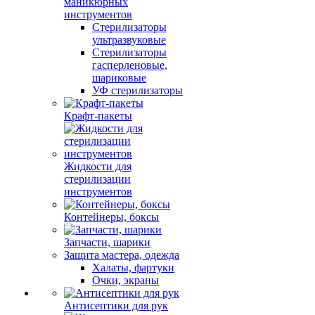
маникюрных
инструментов
Стерилизаторы
ультразвуковые
Стерилизаторы
гасперленовые,
шариковые
УФ стерилизаторы
Крафт-пакеты
Жидкости для
стерилизации
инструментов
Контейнеры, боксы
Запчасти, шарики
Защита мастера, одежда
Халаты, фартуки
Очки, экраны
Антисептики для рук