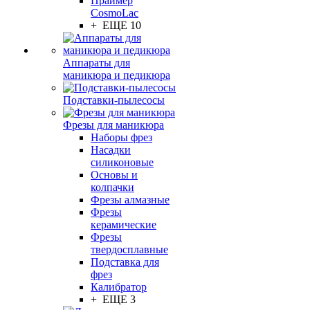
Праймер
CosmoLac
+ ЕЩЕ 10
Аппараты для
маникюра и педикюра
Подставки-пылесосы
Фрезы для маникюра
Наборы фрез
Насадки
силиконовые
Основы и
колпачки
Фрезы алмазные
Фрезы
керамические
Фрезы
твердосплавные
Подставка для
фрез
Калибратор
+ ЕЩЕ 3