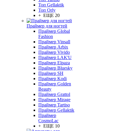
Топ Gellaktik
Топ Orly
+ ЕЩЕ 20
Праймер для ногтей
Праймер Global
Fashion
Праймер Vinsall
Праймер Arbix
Праймер Vivido
Праймер LAK'U
Праймер Elpaza
Праймер Bluesky
Праймер SH
Праймер Kodi
Праймер Golden
Beauty
Праймер Grattol
Праймер Mirage
Праймер Tartiso
Праймер Gellaktik
Праймер
CosmoLac
+ ЕЩЕ 10