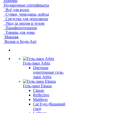
Наборы
Подарочные сертификаты
Всё для волос
Сумки, чемоданы, кейсы
Средства для депиляции
Уход за лицом и телом
Парафинотерапия
Товары для дома
Макияж
Визаж и Боди-Арт
Гель-лаки Arbix
Цветные
однотонные гель-
лаки Arbix
Гель-лаки Elpaza
Classic
Reflective
Maldives
Cat Eyes (Кошачий
глаз)