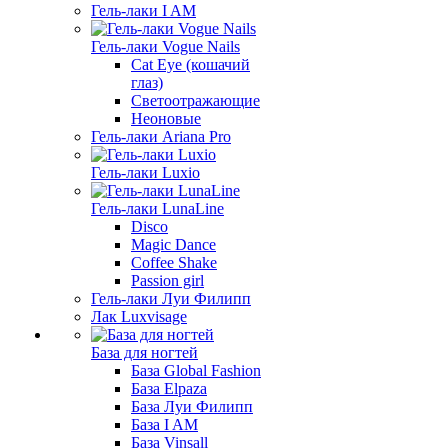
Гель-лаки I AM
Гель-лаки Vogue Nails
Cat Eye (кошачий
глаз)
Светоотражающие
Неоновые
Гель-лаки Ariana Pro
Гель-лаки Luxio
Гель-лаки LunaLine
Disco
Magic Dance
Coffee Shake
Passion girl
Гель-лаки Луи Филипп
Лак Luxvisage
База для ногтей
База Global Fashion
База Elpaza
База Луи Филипп
База I AM
База Vinsall