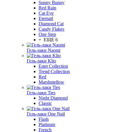
Sunny Bunny
Red Rain
Cat Eye
Eternail
Diamond Cat
Candy Flakes
One Step
+ ЕЩЕ 6
Гель-лаки Naomi
Гель-лаки Klio
Estet Collection
Trend Collection
Red
Marshmellow
Гель-лаки Ties
Night Diamond
Classic
Гель-лаки One Nail
Flash
Platinum
French