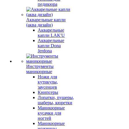
педикюра
Акварельные капли
(аква дизайн)
Акварельные
капли LAK'U
Акварельные
капли Dona
Jerdona
Инструменты
маникюрные
Ножи для
кутикулы,
заусенцев
Книпсеры
Лопатки, пушеры,
шаберы, кюретки
Маникюрные
кусачки для
ногтей
Маникюрные
ножницы