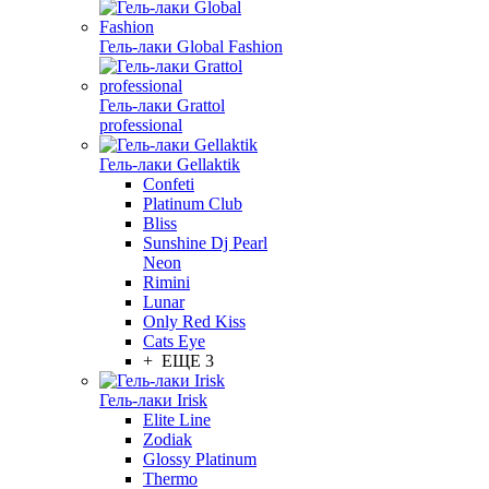
Гель-лаки Global Fashion
Гель-лаки Grattol
professional
Гель-лаки Gellaktik
Confeti
Platinum Club
Bliss
Sunshine Dj Pearl
Neon
Rimini
Lunar
Only Red Kiss
Cats Eye
+ ЕЩЕ 3
Гель-лаки Irisk
Elite Line
Zodiak
Glossy Platinum
Thermo