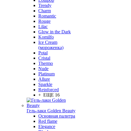
Lollipop
Trendy
Charm
Romantic
Rouge
Lilac
Glow in the Dark
Komilfo
Ice Cream
(мороженка)
Potal
Cristal
Thermo
Nude
Platinum
Allure
Sparkle
Reinforced
+ ЕЩЕ 16
Гель-лаки Golden Beauty
Основная палитра
Red flame
Elegance