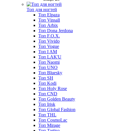
Топ для ногтей
Топ Elpaza
Топ Vinsall
Топ Arbix
Топ Dona Jerdona
Топ F.O.X.
Топ Vivido
Топ Vogue
Топ I AM
Топ LAK'U
Топ Naomi
Топ UNO
Топ Bluesky
Топ SH
Топ Kodi
Топ Holy Rose
Топ CND
Топ Golden Beauty
Топ Irisk
Топ Global Fashion
Топ THL
Топ CosmoLac
Топ Mirage
Топ Tartiso