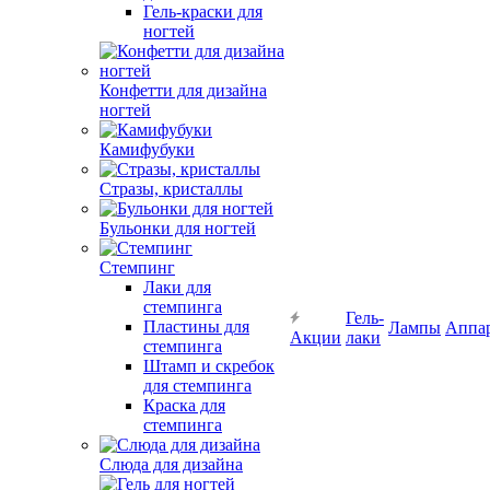
Гель-краски для
ногтей
Конфетти для дизайна
ногтей
Камифубуки
Стразы, кристаллы
Бульонки для ногтей
Стемпинг
Лаки для
стемпинга
Гель-
Пластины для
Лампы
Аппа
Акции
лаки
стемпинга
Штамп и скребок
для стемпинга
Краска для
стемпинга
Слюда для дизайна