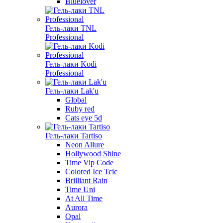
Bluelover
Гель-лаки TNL
Professional
Гель-лаки Kodi
Professional
Гель-лаки Lak'u
Global
Ruby red
Cats eye 5d
Гель-лаки Tartiso
Neon Allure
Hollywood Shine
Time Vip Code
Colored Ice Tcic
Brilliant Rain
Time Uni
At All Time
Aurora
Opal