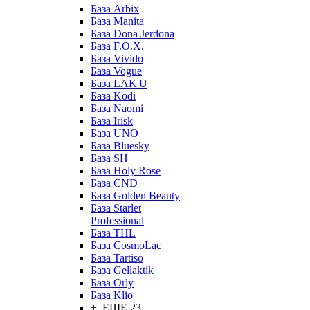
База Arbix
База Manita
База Dona Jerdona
База F.O.X.
База Vivido
База Vogue
База LAK'U
База Kodi
База Naomi
База Irisk
База UNO
База Bluesky
База SH
База Holy Rose
База CND
База Golden Beauty
База Starlet
Professional
База THL
База CosmoLac
База Tartiso
База Gellaktik
База Orly
База Klio
+ ЕЩЕ 23