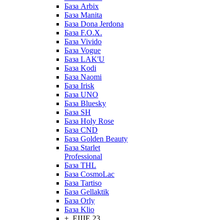
База Arbix
База Manita
База Dona Jerdona
База F.O.X.
База Vivido
База Vogue
База LAK'U
База Kodi
База Naomi
База Irisk
База UNO
База Bluesky
База SH
База Holy Rose
База CND
База Golden Beauty
База Starlet
Professional
База THL
База CosmoLac
База Tartiso
База Gellaktik
База Orly
База Klio
+ ЕЩЕ 23