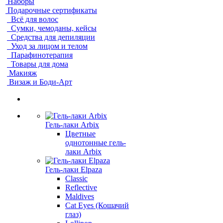
Наборы
Подарочные сертификаты
Всё для волос
Сумки, чемоданы, кейсы
Средства для депиляции
Уход за лицом и телом
Парафинотерапия
Товары для дома
Макияж
Визаж и Боди-Арт
Гель-лаки Arbix
Цветные
однотонные гель-
лаки Arbix
Гель-лаки Elpaza
Classic
Reflective
Maldives
Cat Eyes (Кошачий
глаз)