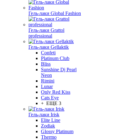
Гель-лаки Global Fashion
Гель-лаки Grattol
professional
Гель-лаки Gellaktik
Confeti
Platinum Club
Bliss
Sunshine Dj Pearl
Neon
Rimini
Lunar
Only Red Kiss
Cats Eye
+ ЕЩЕ 3
Гель-лаки Irisk
Elite Line
Zodiak
Glossy Platinum
Thermo