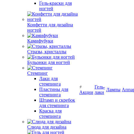
Гель-краски для
ногтей
Конфетти для дизайна
ногтей
Камифубуки
Стразы, кристаллы
Бульонки для ногтей
Стемпинг
Лаки для
стемпинга
Гель-
Пластины для
Лампы
Аппа
Акции
лаки
стемпинга
Штамп и скребок
для стемпинга
Краска для
стемпинга
Слюда для дизайна