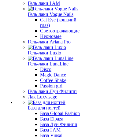
Гель-лаки I AM
Гель-лаки Vogue Nails
Cat Eye (кошачий
глаз)
Светоотражающие
Неоновые
Гель-лаки Ariana Pro
Гель-лаки Luxio
Гель-лаки LunaLine
Disco
Magic Dance
Coffee Shake
Passion girl
Гель-лаки Луи Филипп
Лак Luxvisage
База для ногтей
База Global Fashion
База Elpaza
База Луи Филипп
База I AM
База Vinsall