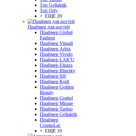
Топ Gellaktik
Топ Orly
+ ЕЩЕ 20
Праймер для ногтей
Праймер Global
Fashion
Праймер Vinsall
Праймер Arbix
Праймер Vivido
Праймер LAK'U
Праймер Elpaza
Праймер Bluesky
Праймер SH
Праймер Kodi
Праймер Golden
Beauty
Праймер Grattol
Праймер Mirage
Праймер Tartiso
Праймер Gellaktik
Праймер
CosmoLac
+ ЕЩЕ 10