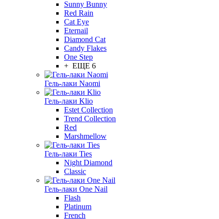
Sunny Bunny
Red Rain
Cat Eye
Eternail
Diamond Cat
Candy Flakes
One Step
+ ЕЩЕ 6
Гель-лаки Naomi
Гель-лаки Klio
Estet Collection
Trend Collection
Red
Marshmellow
Гель-лаки Ties
Night Diamond
Classic
Гель-лаки One Nail
Flash
Platinum
French