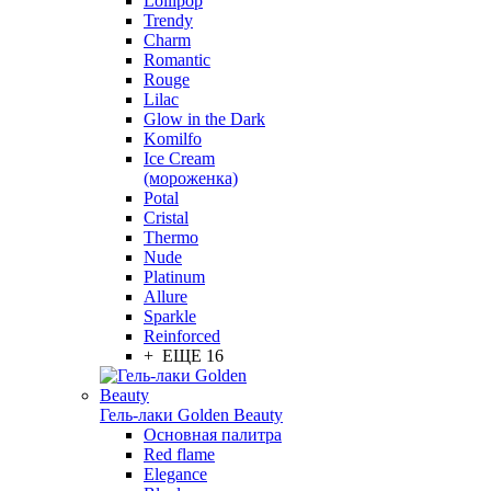
Lollipop
Trendy
Charm
Romantic
Rouge
Lilac
Glow in the Dark
Komilfo
Ice Cream
(мороженка)
Potal
Cristal
Thermo
Nude
Platinum
Allure
Sparkle
Reinforced
+ ЕЩЕ 16
Гель-лаки Golden Beauty
Основная палитра
Red flame
Elegance