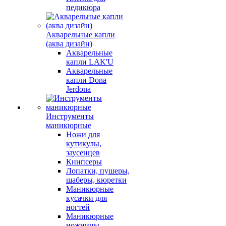
педикюра
Акварельные капли
(аква дизайн)
Акварельные
капли LAK'U
Акварельные
капли Dona
Jerdona
Инструменты
маникюрные
Ножи для
кутикулы,
заусенцев
Книпсеры
Лопатки, пушеры,
шаберы, кюретки
Маникюрные
кусачки для
ногтей
Маникюрные
ножницы