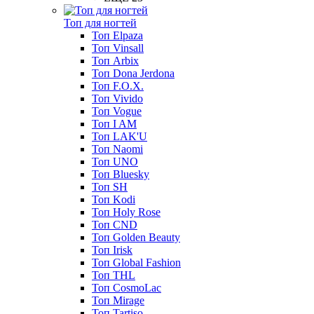
Топ для ногтей
Топ Elpaza
Топ Vinsall
Топ Arbix
Топ Dona Jerdona
Топ F.O.X.
Топ Vivido
Топ Vogue
Топ I AM
Топ LAK'U
Топ Naomi
Топ UNO
Топ Bluesky
Топ SH
Топ Kodi
Топ Holy Rose
Топ CND
Топ Golden Beauty
Топ Irisk
Топ Global Fashion
Топ THL
Топ CosmoLac
Топ Mirage
Топ Tartiso