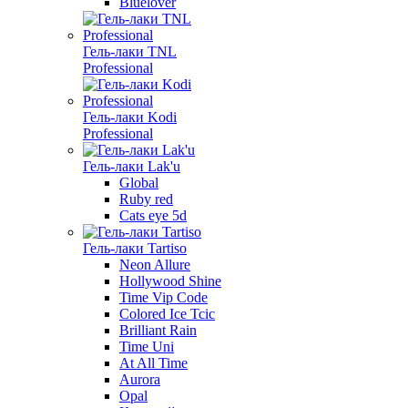
Bluelover
Гель-лаки TNL
Professional
Гель-лаки Kodi
Professional
Гель-лаки Lak'u
Global
Ruby red
Cats eye 5d
Гель-лаки Tartiso
Neon Allure
Hollywood Shine
Time Vip Code
Colored Ice Tcic
Brilliant Rain
Time Uni
At All Time
Aurora
Opal