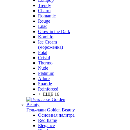
Lollipop
Trendy
Charm
Romantic
Rouge
Lilac
Glow in the Dark
Komilfo
Ice Cream
(мороженка)
Potal
Cristal
Thermo
Nude
Platinum
Allure
Sparkle
Reinforced
+ ЕЩЕ 16
Гель-лаки Golden Beauty
Основная палитра
Red flame
Elegance