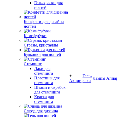
Гель-краски для
ногтей
Конфетти для дизайна
ногтей
Камифубуки
Стразы, кристаллы
Бульонки для ногтей
Стемпинг
Лаки для
стемпинга
Гель-
Пластины для
Лампы
Аппа
Акции
лаки
стемпинга
Штамп и скребок
для стемпинга
Краска для
стемпинга
Слюда для дизайна