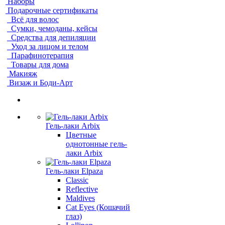
Наборы
Подарочные сертификаты
Всё для волос
Сумки, чемоданы, кейсы
Средства для депиляции
Уход за лицом и телом
Парафинотерапия
Товары для дома
Макияж
Визаж и Боди-Арт
Гель-лаки Arbix
Цветные
однотонные гель-
лаки Arbix
Гель-лаки Elpaza
Classic
Reflective
Maldives
Cat Eyes (Кошачий
глаз)