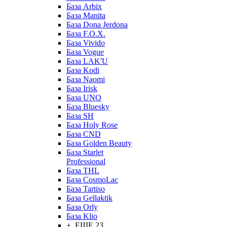
База Arbix
База Manita
База Dona Jerdona
База F.O.X.
База Vivido
База Vogue
База LAK'U
База Kodi
База Naomi
База Irisk
База UNO
База Bluesky
База SH
База Holy Rose
База CND
База Golden Beauty
База Starlet
Professional
База THL
База CosmoLac
База Tartiso
База Gellaktik
База Orly
База Klio
+ ЕЩЕ 23