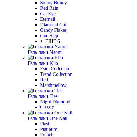
Sunny Bunny
Red Rain
Cat Eye
Eternail
Diamond Cat
Candy Flakes
One Step
+ ЕЩЕ 6
Гель-лаки Naomi
Гель-лаки Klio
Estet Collection
Trend Collection
Red
Marshmellow
Гель-лаки Ties
Night Diamond
Classic
Гель-лаки One Nail
Flash
Platinum
French