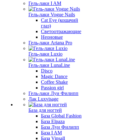
Гель-лаки I AM
Гель-лаки Vogue Nails
Cat Eye (кошачий
глаз)
Светоотражающие
Неоновые
Гель-лаки Ariana Pro
Гель-лаки Luxio
Гель-лаки LunaLine
Disco
Magic Dance
Coffee Shake
Passion girl
Гель-лаки Луи Филипп
Лак Luxvisage
База для ногтей
База Global Fashion
База Elpaza
База Луи Филипп
База I AM
База Vinsall