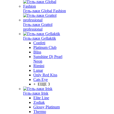
Гель-лаки Global Fashion
Гель-лаки Grattol
professional
Гель-лаки Gellaktik
Confeti
Platinum Club
Bliss
Sunshine Dj Pearl
Neon
Rimini
Lunar
Only Red Kiss
Cats Eye
+ ЕЩЕ 3
Гель-лаки Irisk
Elite Line
Zodiak
Glossy Platinum
Thermo