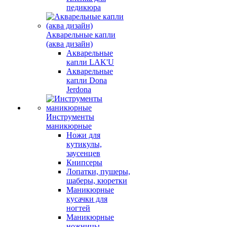
педикюра
Акварельные капли
(аква дизайн)
Акварельные
капли LAK'U
Акварельные
капли Dona
Jerdona
Инструменты
маникюрные
Ножи для
кутикулы,
заусенцев
Книпсеры
Лопатки, пушеры,
шаберы, кюретки
Маникюрные
кусачки для
ногтей
Маникюрные
ножницы