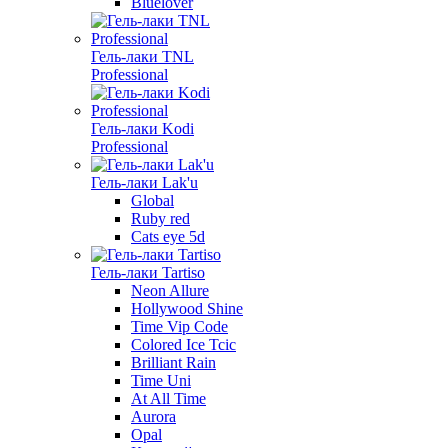
Bluelover
Гель-лаки TNL
Professional
Гель-лаки Kodi
Professional
Гель-лаки Lak'u
Global
Ruby red
Cats eye 5d
Гель-лаки Tartiso
Neon Allure
Hollywood Shine
Time Vip Code
Colored Ice Tcic
Brilliant Rain
Time Uni
At All Time
Aurora
Opal