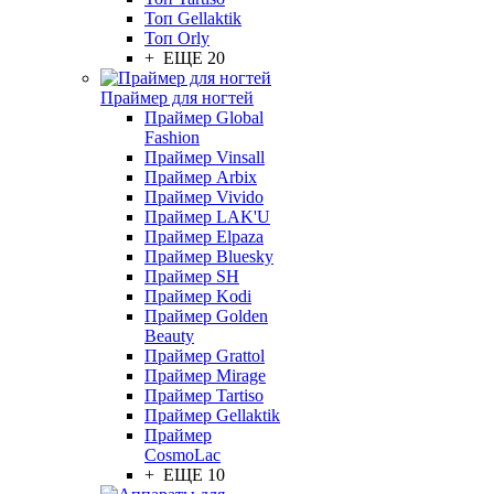
Топ Gellaktik
Топ Orly
+ ЕЩЕ 20
Праймер для ногтей
Праймер Global
Fashion
Праймер Vinsall
Праймер Arbix
Праймер Vivido
Праймер LAK'U
Праймер Elpaza
Праймер Bluesky
Праймер SH
Праймер Kodi
Праймер Golden
Beauty
Праймер Grattol
Праймер Mirage
Праймер Tartiso
Праймер Gellaktik
Праймер
CosmoLac
+ ЕЩЕ 10