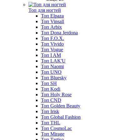
Топ для ногтей
Топ Elpaza
Топ Vinsall
Топ Arbix
Топ Dona Jerdona
Топ F.O.X.
Топ Vivido
Топ Vogue
Топ I AM
Топ LAK'U
Топ Naomi
Топ UNO
Топ Bluesky
Топ SH
Топ Kodi
Топ Holy Rose
Топ CND
Топ Golden Beauty
Топ Irisk
Топ Global Fashion
Топ THL
Топ CosmoLac
Топ Mirage
Топ Tartiso