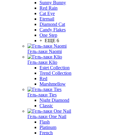
Sunny Bunny
Red Rain
Cat Eye
Eternail
Diamond Cat
Candy Flakes
One Step
+ ЕЩЕ 6
Гель-лаки Naomi
Гель-лаки Klio
Estet Collection
Trend Collection
Red
Marshmellow
Гель-лаки Ties
Night Diamond
Classic
Гель-лаки One Nail
Flash
Platinum
French