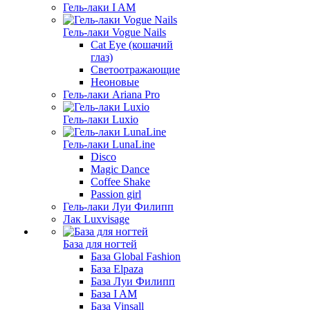
Гель-лаки I AM
Гель-лаки Vogue Nails
Cat Eye (кошачий
глаз)
Светоотражающие
Неоновые
Гель-лаки Ariana Pro
Гель-лаки Luxio
Гель-лаки LunaLine
Disco
Magic Dance
Coffee Shake
Passion girl
Гель-лаки Луи Филипп
Лак Luxvisage
База для ногтей
База Global Fashion
База Elpaza
База Луи Филипп
База I AM
База Vinsall