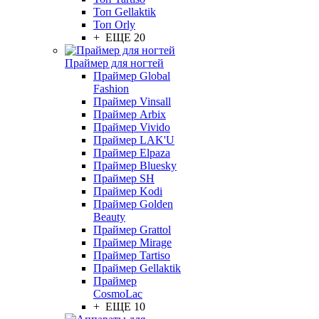
Топ Gellaktik
Топ Orly
+ ЕЩЕ 20
Праймер для ногтей
Праймер Global
Fashion
Праймер Vinsall
Праймер Arbix
Праймер Vivido
Праймер LAK'U
Праймер Elpaza
Праймер Bluesky
Праймер SH
Праймер Kodi
Праймер Golden
Beauty
Праймер Grattol
Праймер Mirage
Праймер Tartiso
Праймер Gellaktik
Праймер
CosmoLac
+ ЕЩЕ 10