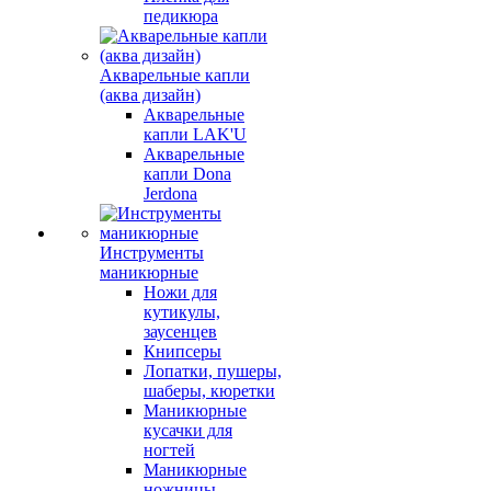
педикюра
Акварельные капли
(аква дизайн)
Акварельные
капли LAK'U
Акварельные
капли Dona
Jerdona
Инструменты
маникюрные
Ножи для
кутикулы,
заусенцев
Книпсеры
Лопатки, пушеры,
шаберы, кюретки
Маникюрные
кусачки для
ногтей
Маникюрные
ножницы