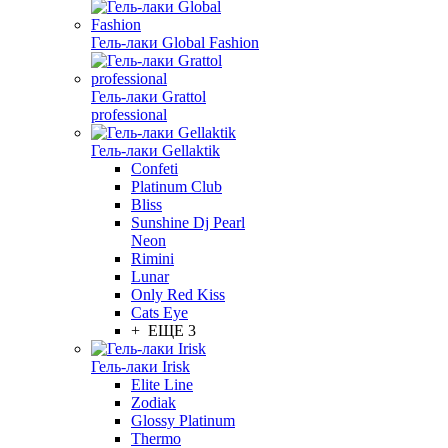
Гель-лаки Global Fashion
Гель-лаки Grattol
professional
Гель-лаки Gellaktik
Confeti
Platinum Club
Bliss
Sunshine Dj Pearl
Neon
Rimini
Lunar
Only Red Kiss
Cats Eye
+ ЕЩЕ 3
Гель-лаки Irisk
Elite Line
Zodiak
Glossy Platinum
Thermo