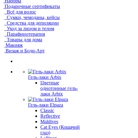
Наборы
Подарочные сертификаты
Всё для волос
Сумки, чемоданы, кейсы
Средства для депиляции
Уход за лицом и телом
Парафинотерапия
Товары для дома
Макияж
Визаж и Боди-Арт
Гель-лаки Arbix
Цветные
однотонные гель-
лаки Arbix
Гель-лаки Elpaza
Classic
Reflective
Maldives
Cat Eyes (Кошачий
глаз)