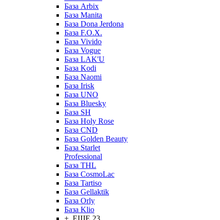
База Arbix
База Manita
База Dona Jerdona
База F.O.X.
База Vivido
База Vogue
База LAK'U
База Kodi
База Naomi
База Irisk
База UNO
База Bluesky
База SH
База Holy Rose
База CND
База Golden Beauty
База Starlet
Professional
База THL
База CosmoLac
База Tartiso
База Gellaktik
База Orly
База Klio
+ ЕЩЕ 23