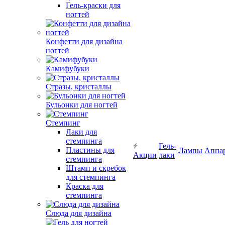
Гель-краски для
ногтей
Конфетти для дизайна
ногтей
Камифубуки
Стразы, кристаллы
Бульонки для ногтей
Стемпинг
Лаки для
стемпинга
Гель-
Пластины для
Лампы
Аппа
Акции
лаки
стемпинга
Штамп и скребок
для стемпинга
Краска для
стемпинга
Слюда для дизайна