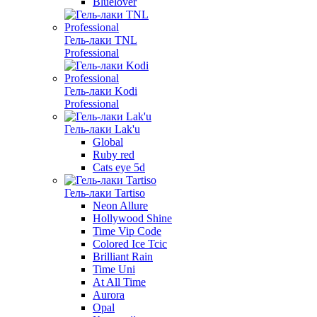
Bluelover
Гель-лаки TNL
Professional
Гель-лаки Kodi
Professional
Гель-лаки Lak'u
Global
Ruby red
Cats eye 5d
Гель-лаки Tartiso
Neon Allure
Hollywood Shine
Time Vip Code
Colored Ice Tcic
Brilliant Rain
Time Uni
At All Time
Aurora
Opal