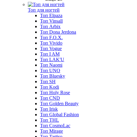
Топ для ногтей
Топ Elpaza
Топ Vinsall
Топ Arbix
Топ Dona Jerdona
Топ F.O.X.
Топ Vivido
Топ Vogue
Топ I AM
Топ LAK'U
Топ Naomi
Топ UNO
Топ Bluesky
Топ SH
Топ Kodi
Топ Holy Rose
Топ CND
Топ Golden Beauty
Топ Irisk
Топ Global Fashion
Топ THL
Топ CosmoLac
Топ Mirage
Топ Tartiso