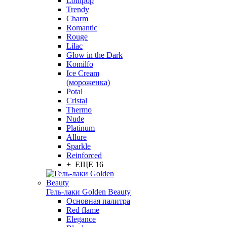
Lollipop
Trendy
Charm
Romantic
Rouge
Lilac
Glow in the Dark
Komilfo
Ice Cream
(мороженка)
Potal
Cristal
Thermo
Nude
Platinum
Allure
Sparkle
Reinforced
+ ЕЩЕ 16
Гель-лаки Golden Beauty
Основная палитра
Red flame
Elegance