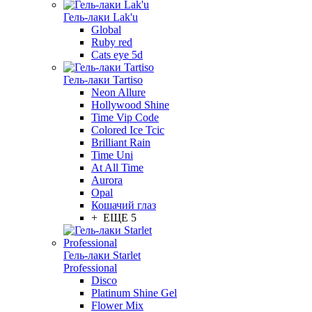
Гель-лаки Lak'u
Global
Ruby red
Cats eye 5d
Гель-лаки Tartiso
Neon Allure
Hollywood Shine
Time Vip Code
Colored Ice Tcic
Brilliant Rain
Time Uni
At All Time
Aurora
Opal
Кошачий глаз
+ ЕЩЕ 5
Гель-лаки Starlet
Professional
Disco
Platinum Shine Gel
Flower Mix