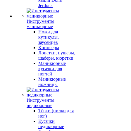
капли Dona
Jerdona
Инструменты
маникюрные
Ножи для
кутикулы,
заусенцев
Книпсеры
Лопатки, пушеры,
шаберы, кюретки
Маникюрные
кусачки для
ногтей
Маникюрные
ножницы
Инструменты
педикюрные
Тёрки (пилки для
ног)
Кусачки
педикюрные