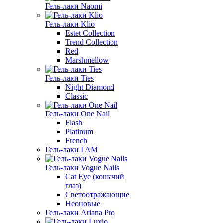
Гель-лаки Naomi
Гель-лаки Klio
Estet Collection
Trend Collection
Red
Marshmellow
Гель-лаки Ties
Night Diamond
Classic
Гель-лаки One Nail
Flash
Platinum
French
Гель-лаки I AM
Гель-лаки Vogue Nails
Cat Eye (кошачий
глаз)
Светоотражающие
Неоновые
Гель-лаки Ariana Pro