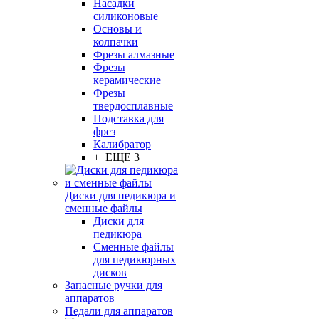
Насадки
силиконовые
Основы и
колпачки
Фрезы алмазные
Фрезы
керамические
Фрезы
твердосплавные
Подставка для
фрез
Калибратор
+ ЕЩЕ 3
Диски для педикюра и
сменные файлы
Диски для
педикюра
Сменные файлы
для педикюрных
дисков
Запасные ручки для
аппаратов
Педали для аппаратов