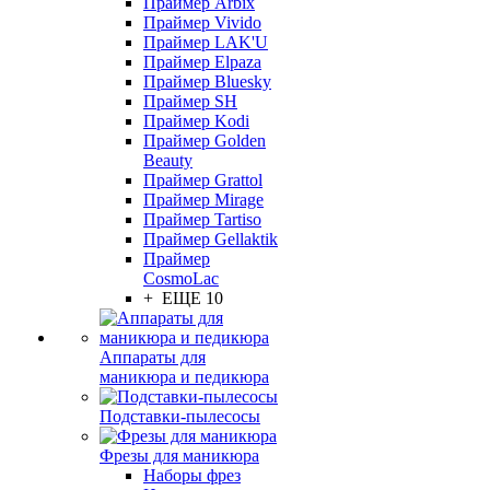
Праймер Arbix
Праймер Vivido
Праймер LAK'U
Праймер Elpaza
Праймер Bluesky
Праймер SH
Праймер Kodi
Праймер Golden
Beauty
Праймер Grattol
Праймер Mirage
Праймер Tartiso
Праймер Gellaktik
Праймер
CosmoLac
+ ЕЩЕ 10
Аппараты для
маникюра и педикюра
Подставки-пылесосы
Фрезы для маникюра
Наборы фрез