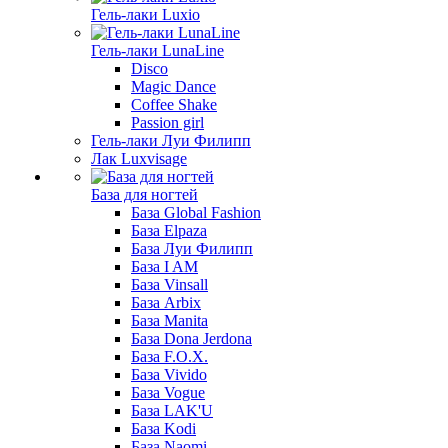
Гель-лаки Luxio
Гель-лаки LunaLine
Disco
Magic Dance
Coffee Shake
Passion girl
Гель-лаки Луи Филипп
Лак Luxvisage
База для ногтей
База Global Fashion
База Elpaza
База Луи Филипп
База I AM
База Vinsall
База Arbix
База Manita
База Dona Jerdona
База F.O.X.
База Vivido
База Vogue
База LAK'U
База Kodi
База Naomi