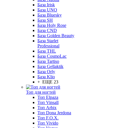
База Irisk
База UNO
База Bluesky
База SH
База Holy Rose
База CND
База Golden Beauty
База Starlet
Professional
База THL
База CosmoLac
База Tartiso
База Gellaktik
База Orly
База Klio
+ ЕЩЕ 23
Топ для ногтей
Топ Elpaza
Топ Vinsall
Топ Arbix
Топ Dona Jerdona
Топ F.O.X.
Топ Vivido