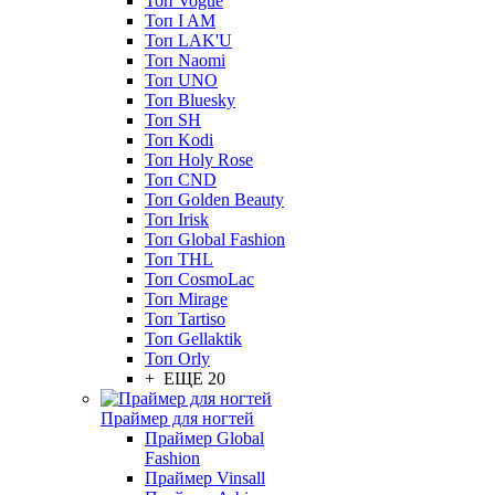
Топ Vogue
Топ I AM
Топ LAK'U
Топ Naomi
Топ UNO
Топ Bluesky
Топ SH
Топ Kodi
Топ Holy Rose
Топ CND
Топ Golden Beauty
Топ Irisk
Топ Global Fashion
Топ THL
Топ CosmoLac
Топ Mirage
Топ Tartiso
Топ Gellaktik
Топ Orly
+ ЕЩЕ 20
Праймер для ногтей
Праймер Global
Fashion
Праймер Vinsall