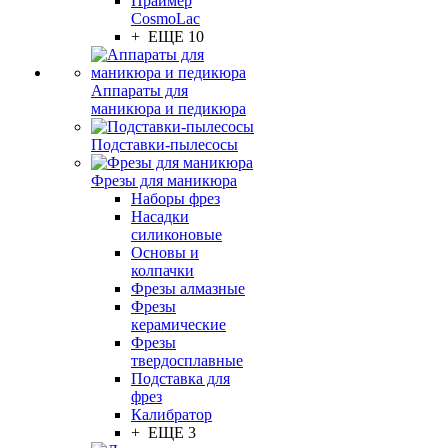
Праймер
CosmoLac
+ ЕЩЕ 10
Аппараты для
маникюра и педикюра
Подставки-пылесосы
Фрезы для маникюра
Наборы фрез
Насадки
силиконовые
Основы и
колпачки
Фрезы алмазные
Фрезы
керамические
Фрезы
твердосплавные
Подставка для
фрез
Калибратор
+ ЕЩЕ 3