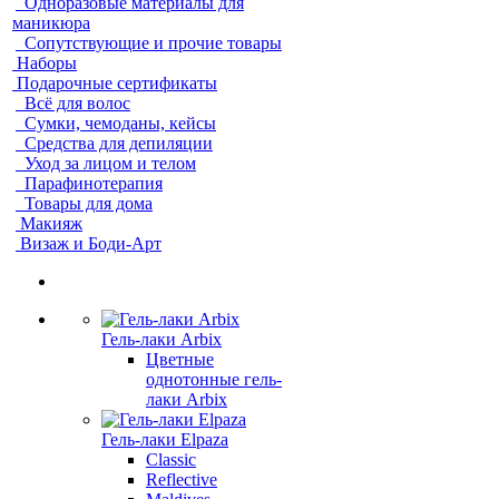
Одноразовые материалы для
маникюра
Сопутствующие и прочие товары
Наборы
Подарочные сертификаты
Всё для волос
Сумки, чемоданы, кейсы
Средства для депиляции
Уход за лицом и телом
Парафинотерапия
Товары для дома
Макияж
Визаж и Боди-Арт
Гель-лаки Arbix
Цветные
однотонные гель-
лаки Arbix
Гель-лаки Elpaza
Classic
Reflective