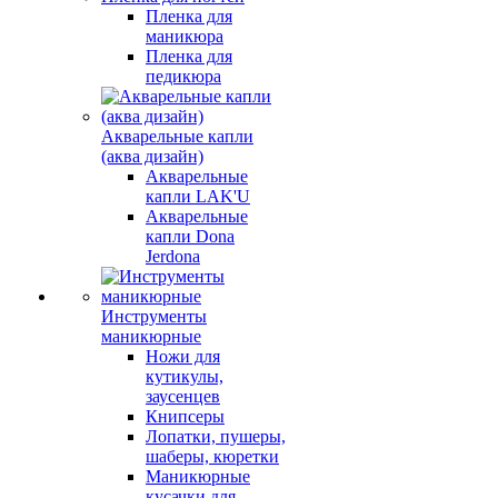
Пленка для
маникюра
Пленка для
педикюра
Акварельные капли
(аква дизайн)
Акварельные
капли LAK'U
Акварельные
капли Dona
Jerdona
Инструменты
маникюрные
Ножи для
кутикулы,
заусенцев
Книпсеры
Лопатки, пушеры,
шаберы, кюретки
Маникюрные
кусачки для