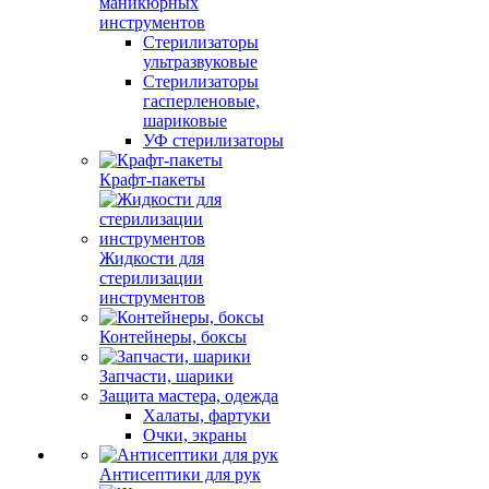
маникюрных
инструментов
Стерилизаторы
ультразвуковые
Стерилизаторы
гасперленовые,
шариковые
УФ стерилизаторы
Крафт-пакеты
Жидкости для
стерилизации
инструментов
Контейнеры, боксы
Запчасти, шарики
Защита мастера, одежда
Халаты, фартуки
Очки, экраны
Антисептики для рук