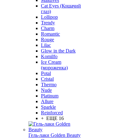
Maldives
Cat Eyes (Кошачий
глаз)
Lollipop
Trendy
Charm
Romantic
Rouge
Lilac
Glow in the Dark
Komilfo
Ice Cream
(мороженка)
Potal
Cristal
Thermo
Nude
Platinum
Allure
Sparkle
Reinforced
+ ЕЩЕ 16
Гель-лаки Golden Beauty