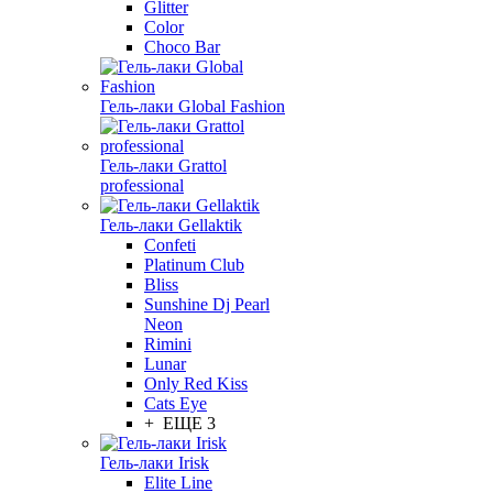
Glitter
Color
Choco Bar
Гель-лаки Global Fashion
Гель-лаки Grattol
professional
Гель-лаки Gellaktik
Confeti
Platinum Club
Bliss
Sunshine Dj Pearl
Neon
Rimini
Lunar
Only Red Kiss
Cats Eye
+ ЕЩЕ 3
Гель-лаки Irisk
Elite Line