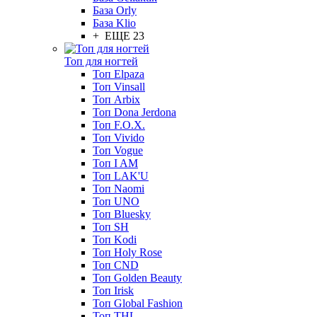
База Orly
База Klio
+ ЕЩЕ 23
Топ для ногтей
Топ Elpaza
Топ Vinsall
Топ Arbix
Топ Dona Jerdona
Топ F.O.X.
Топ Vivido
Топ Vogue
Топ I AM
Топ LAK'U
Топ Naomi
Топ UNO
Топ Bluesky
Топ SH
Топ Kodi
Топ Holy Rose
Топ CND
Топ Golden Beauty
Топ Irisk
Топ Global Fashion
Топ THL