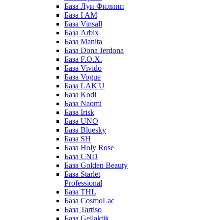
База Луи Филипп
База I AM
База Vinsall
База Arbix
База Manita
База Dona Jerdona
База F.O.X.
База Vivido
База Vogue
База LAK'U
База Kodi
База Naomi
База Irisk
База UNO
База Bluesky
База SH
База Holy Rose
База CND
База Golden Beauty
База Starlet
Professional
База THL
База CosmoLac
База Tartiso
База Gellaktik