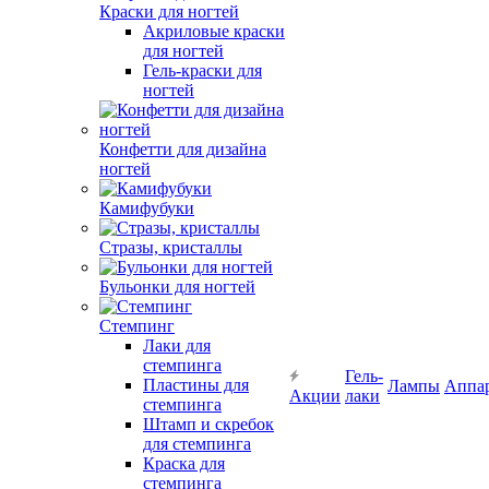
Краски для ногтей
Акриловые краски
для ногтей
Гель-краски для
ногтей
Конфетти для дизайна
ногтей
Камифубуки
Стразы, кристаллы
Бульонки для ногтей
Стемпинг
Лаки для
стемпинга
Гель-
Пластины для
Лампы
Аппа
Акции
лаки
стемпинга
Штамп и скребок
для стемпинга
Краска для
стемпинга