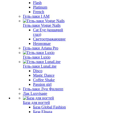
Flash
Platinum
French
Гель-лаки I AM
Гель-лаки Vogue Nails
Cat Eye (кошачий
глаз)
Светоотражающие
Неоновые
Гель-лаки Ariana Pro
Гель-лаки Luxio
Гель-лаки LunaLine
Disco
Magic Dance
Coffee Shake
Passion girl
Гель-лаки Луи Филипп
Лак Luxvisage
База для ногтей
База Global Fashion
База Elpaza