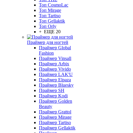
Топ CosmoLac
Топ Mirage
Топ Tartiso
Топ Gellaktik
Топ Orly
+ ЕЩЕ 20
Праймер для ногтей
Праймер Global
Fashion
Праймер Vinsall
Праймер Arbix
Праймер Vivido
Праймер LAK'U
Праймер Elpaza
Праймер Bluesky
Праймер SH
Праймер Kodi
Праймер Golden
Beauty
Праймер Grattol
Праймер Mirage
Праймер Tartiso
Праймер Gellaktik